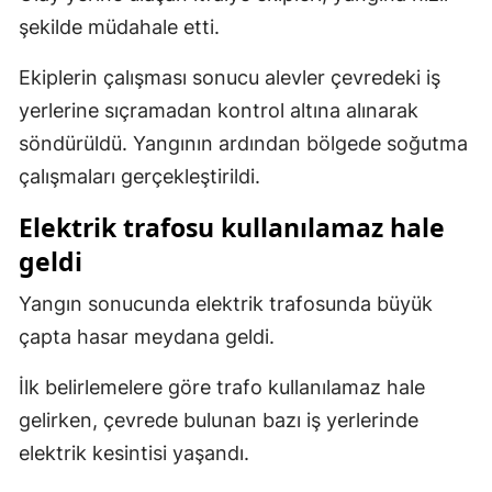
şekilde müdahale etti.
Samsun
Ekiplerin çalışması sonucu alevler çevredeki iş
Siirt
yerlerine sıçramadan kontrol altına alınarak
Sinop
söndürüldü. Yangının ardından bölgede soğutma
Sivas
çalışmaları gerçekleştirildi.
Tekirdağ
Elektrik trafosu kullanılamaz hale
geldi
Tokat
Yangın sonucunda elektrik trafosunda büyük
Trabzon
çapta hasar meydana geldi.
Tunceli
İlk belirlemelere göre trafo kullanılamaz hale
Şanlıurfa
gelirken, çevrede bulunan bazı iş yerlerinde
Uşak
elektrik kesintisi yaşandı.
Van