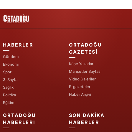
Yalova
Karabük
Kilis
HABERLER
ORTADOĞU
Osmaniye
GAZETESI
Gündem
Düzce
Köşe Yazarları
Ekonomi
Manşetler Sayfası
Spor
Video Galeriler
3. Sayfa
E-gazeteler
Sağlık
Haber Arşivi
Politika
Eğitim
ORTADOĞU
SON DAKIKA
HABERLERI
HABERLER