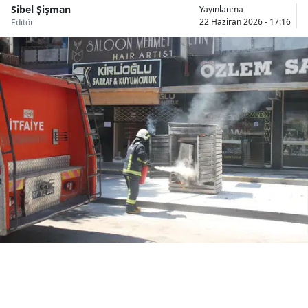
Sibel Şişman
Yayınlanma
Bilecik
22 Haziran 2026 - 17:16
Editör
Bingöl
Bitlis
Bolu
Burdur
Bursa
Çanakkale
Çankırı
Çorum
Denizli
Diyarbakır