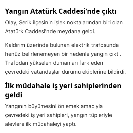
Mersin
Yangın Atatürk Caddesi'nde çıktı
İstanbul
Olay, Serik ilçesinin işlek noktalarından biri olan
Atatürk Caddesi'nde meydana geldi.
İzmir
Kaldırım üzerinde bulunan elektrik trafosunda
Kars
henüz belirlenemeyen bir nedenle yangın çıktı.
Kastamonu
Trafodan yükselen dumanları fark eden
Kayseri
çevredeki vatandaşlar durumu ekiplerine bildirdi.
Kırklareli
İlk müdahale iş yeri sahiplerinden
geldi
Kırşehir
Kocaeli
Yangının büyümesini önlemek amacıyla
çevredeki iş yeri sahipleri, yangın tüpleriyle
Konya
alevlere ilk müdahaleyi yaptı.
Kütahya