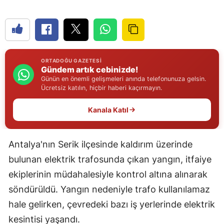
Edirne
Elazığ
Erzincan
ORTADOĞU GAZETESI
Gündem artık cebinizde!
Erzurum
Günün en önemli gelişmeleri anında telefonunuza gelsin.
Ücretsiz katılın, hiçbir haberi kaçırmayın.
Eskişehir
Kanala Katıl
Gaziantep
Giresun
Antalya'nın Serik ilçesinde kaldırım üzerinde
Gümüşhane
bulunan elektrik trafosunda çıkan yangın, itfaiye
ekiplerinin müdahalesiyle kontrol altına alınarak
Hakkari
söndürüldü. Yangın nedeniyle trafo kullanılamaz
Hatay
hale gelirken, çevredeki bazı iş yerlerinde elektrik
Isparta
kesintisi yaşandı.