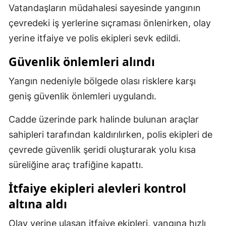
Vatandaşların müdahalesi sayesinde yangının
Malatya
çevredeki iş yerlerine sıçraması önlenirken, olay
Manisa
yerine itfaiye ve polis ekipleri sevk edildi.
Kahramanmaraş
Güvenlik önlemleri alındı
Mardin
Yangın nedeniyle bölgede olası risklere karşı
geniş güvenlik önlemleri uygulandı.
Muğla
Cadde üzerinde park halinde bulunan araçlar
Muş
sahipleri tarafından kaldırılırken, polis ekipleri de
Nevşehir
çevrede güvenlik şeridi oluşturarak yolu kısa
Niğde
süreliğine araç trafiğine kapattı.
Ordu
İtfaiye ekipleri alevleri kontrol
altına aldı
Rize
Sakarya
Olay yerine ulaşan itfaiye ekipleri, yangına hızlı