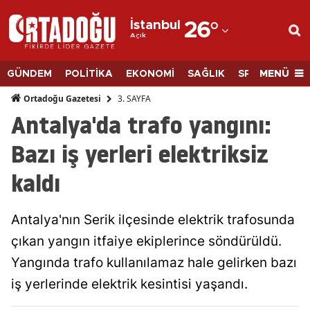
İstanbul
26
°
Açık
Adana
Adıyaman
MENÜ
GÜNDEM
POLİTİKA
EKONOMİ
SAĞLIK
SPOR
BİLİM
Afyonkarahisar
3. SAYFA
Ortadoğu Gazetesi
Antalya'da trafo yangını:
Ağrı
Bazı iş yerleri elektriksiz
Amasya
kaldı
Ankara
Antalya
Antalya'nın Serik ilçesinde elektrik trafosunda
Artvin
çıkan yangın itfaiye ekiplerince söndürüldü.
Yangında trafo kullanılamaz hale gelirken bazı
Aydın
iş yerlerinde elektrik kesintisi yaşandı.
Balıkesir