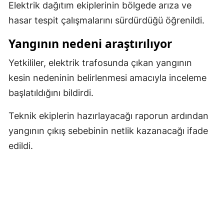
Elektrik dağıtım ekiplerinin bölgede arıza ve
Yozgat
hasar tespit çalışmalarını sürdürdüğü öğrenildi.
Zonguldak
Yangının nedeni araştırılıyor
Aksaray
Yetkililer, elektrik trafosunda çıkan yangının
kesin nedeninin belirlenmesi amacıyla inceleme
Bayburt
başlatıldığını bildirdi.
Karaman
Teknik ekiplerin hazırlayacağı raporun ardından
Kırıkkale
yangının çıkış sebebinin netlik kazanacağı ifade
Batman
edildi.
Şırnak
Bartın
Ardahan
Iğdır