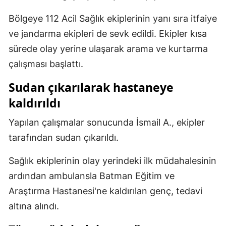
Malatya
Bölgeye 112 Acil Sağlık ekiplerinin yanı sıra itfaiye
ve jandarma ekipleri de sevk edildi. Ekipler kısa
Manisa
sürede olay yerine ulaşarak arama ve kurtarma
Kahramanmaraş
çalışması başlattı.
Mardin
Sudan çıkarılarak hastaneye
Muğla
kaldırıldı
Muş
Yapılan çalışmalar sonucunda İsmail A., ekipler
tarafından sudan çıkarıldı.
Nevşehir
Niğde
Sağlık ekiplerinin olay yerindeki ilk müdahalesinin
ardından ambulansla Batman Eğitim ve
Ordu
Araştırma Hastanesi'ne kaldırılan genç, tedavi
Rize
altına alındı.
Sakarya