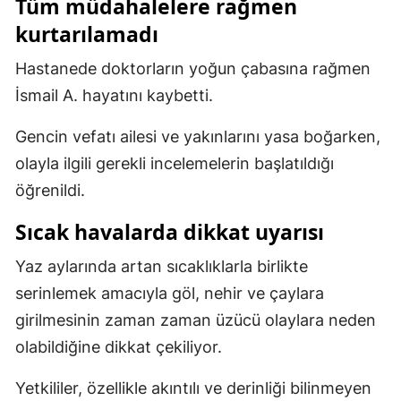
Tüm müdahalelere rağmen
kurtarılamadı
Samsun
Siirt
Hastanede doktorların yoğun çabasına rağmen
İsmail A. hayatını kaybetti.
Sinop
Gencin vefatı ailesi ve yakınlarını yasa boğarken,
Sivas
olayla ilgili gerekli incelemelerin başlatıldığı
Tekirdağ
öğrenildi.
Tokat
Sıcak havalarda dikkat uyarısı
Trabzon
Yaz aylarında artan sıcaklıklarla birlikte
Tunceli
serinlemek amacıyla göl, nehir ve çaylara
girilmesinin zaman zaman üzücü olaylara neden
Şanlıurfa
olabildiğine dikkat çekiliyor.
Uşak
Yetkililer, özellikle akıntılı ve derinliği bilinmeyen
Van