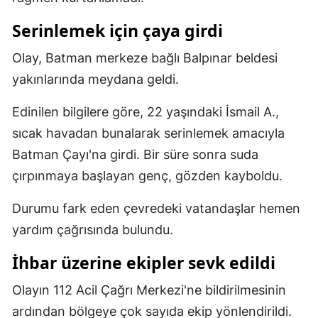
Mersin
Serinlemek için çaya girdi
İstanbul
Olay, Batman merkeze bağlı Balpınar beldesi
İzmir
yakınlarında meydana geldi.
Kars
Edinilen bilgilere göre, 22 yaşındaki İsmail A.,
sıcak havadan bunalarak serinlemek amacıyla
Kastamonu
Batman Çayı'na girdi. Bir süre sonra suda
Kayseri
çırpınmaya başlayan genç, gözden kayboldu.
Kırklareli
Durumu fark eden çevredeki vatandaşlar hemen
Kırşehir
yardım çağrısında bulundu.
Kocaeli
İhbar üzerine ekipler sevk edildi
Konya
Olayın 112 Acil Çağrı Merkezi'ne bildirilmesinin
Kütahya
ardından bölgeye çok sayıda ekip yönlendirildi.