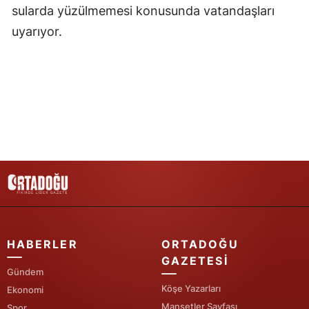
sularda yüzülmemesi konusunda vatandaşları
Yozgat
uyarıyor.
Zonguldak
Aksaray
Bayburt
Karaman
Kırıkkale
Batman
Şırnak
HABERLER
ORTADOĞU
Bartın
GAZETESI
Gündem
Ardahan
Köşe Yazarları
Ekonomi
Manşetler Sayfası
Iğdır
Spor