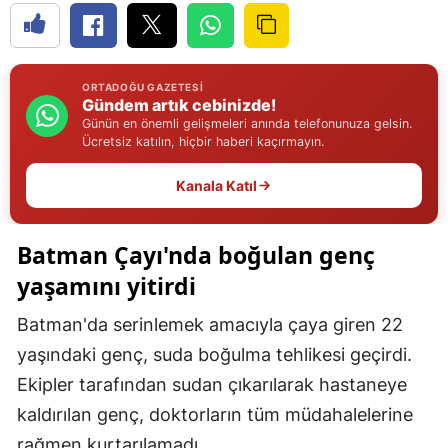
Edirne
Elazığ
ORTADOĞU GAZETESI
Gündem artık cebinizde!
Erzincan
Günün en önemli gelişmeleri anında telefonunuza gelsin.
Ücretsiz katılın, hiçbir haberi kaçırmayın.
Erzurum
Kanala Katıl
Eskişehir
Gaziantep
Batman Çayı'nda boğulan genç
Giresun
yaşamını yitirdi
Gümüşhane
Batman'da serinlemek amacıyla çaya giren 22
Hakkari
yaşındaki genç, suda boğulma tehlikesi geçirdi.
Ekipler tarafından sudan çıkarılarak hastaneye
Hatay
kaldırılan genç, doktorların tüm müdahalelerine
Isparta
rağmen kurtarılamadı.