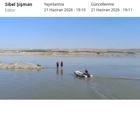
Sibel Şişman
Yayınlanma
Güncellenme
Bilecik
21 Haziran 2026 - 19:10
21 Haziran 2026 - 19:11
Editör
Bingöl
Bitlis
Bolu
Burdur
Bursa
Çanakkale
Çankırı
Çorum
Denizli
Diyarbakır