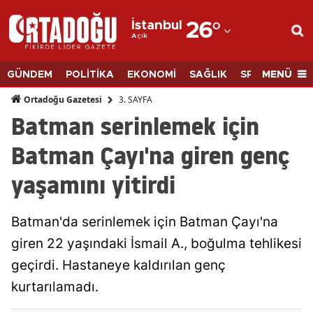
İstanbul
26
°
Açık
Adana
Adıyaman
MENÜ
GÜNDEM
POLİTİKA
EKONOMİ
SAĞLIK
SPOR
BİLİM
Afyonkarahisar
3. SAYFA
Ortadoğu Gazetesi
Batman serinlemek için
Ağrı
Batman Çayı'na giren genç
Amasya
yaşamını yitirdi
Ankara
Antalya
Batman'da serinlemek için Batman Çayı'na
Artvin
giren 22 yaşındaki İsmail A., boğulma tehlikesi
geçirdi. Hastaneye kaldırılan genç
Aydın
kurtarılamadı.
Balıkesir