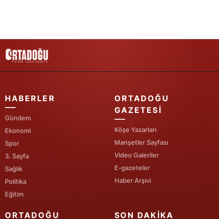
Samsun
Siirt
Sinop
Sivas
Tekirdağ
HABERLER
ORTADOĞU
GAZETESI
Tokat
Gündem
Köşe Yazarları
Ekonomi
Trabzon
Manşetler Sayfası
Spor
Video Galeriler
Tunceli
3. Sayfa
E-gazeteler
Sağlık
Şanlıurfa
Haber Arşivi
Politika
Eğitim
Uşak
ORTADOĞU
SON DAKIKA
Van