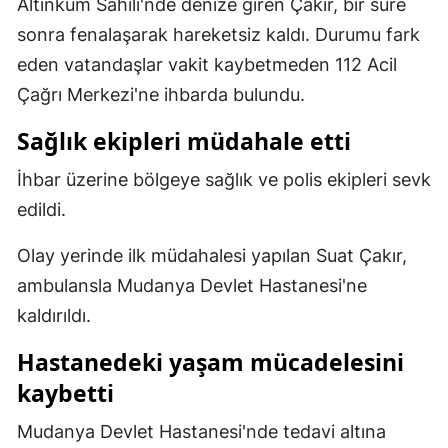
Altınkum Sahili'nde denize giren Çakır, bir süre
Mersin
sonra fenalaşarak hareketsiz kaldı. Durumu fark
eden vatandaşlar vakit kaybetmeden 112 Acil
İstanbul
Çağrı Merkezi'ne ihbarda bulundu.
İzmir
Sağlık ekipleri müdahale etti
Kars
İhbar üzerine bölgeye sağlık ve polis ekipleri sevk
Kastamonu
edildi.
Kayseri
Olay yerinde ilk müdahalesi yapılan Suat Çakır,
Kırklareli
ambulansla Mudanya Devlet Hastanesi'ne
Kırşehir
kaldırıldı.
Kocaeli
Hastanedeki yaşam mücadelesini
kaybetti
Konya
Mudanya Devlet Hastanesi'nde tedavi altına
Kütahya