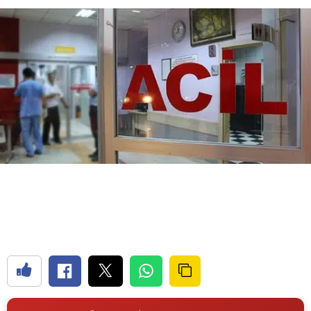
Bilecik
Bingöl
Bitlis
Bolu
Burdur
Bursa
Çanakkale
Çankırı
Çorum
Denizli
Diyarbakır