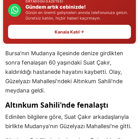
ORTADOĞU GAZETESI
Gündem artık cebinizde!
Edirne
Günün en önemli gelişmeleri anında telefonunuza gelsin.
Ücretsiz katılın, hiçbir haberi kaçırmayın.
Elazığ
Kanala Katıl
Erzincan
Erzurum
Bursa'nın Mudanya ilçesinde denize girdikten
Eskişehir
sonra fenalaşan 60 yaşındaki Suat Çakır,
Gaziantep
kaldırıldığı hastanede hayatını kaybetti. Olay,
Güzelyazı Mahallesi'ndeki Altınkum Sahili'nde
Giresun
meydana geldi.
Gümüşhane
Altınkum Sahili'nde fenalaştı
Hakkari
Edinilen bilgilere göre, Suat Çakır arkadaşlarıyla
Hatay
birlikte Mudanya'nın Güzelyazı Mahallesi'ne gitti.
Isparta