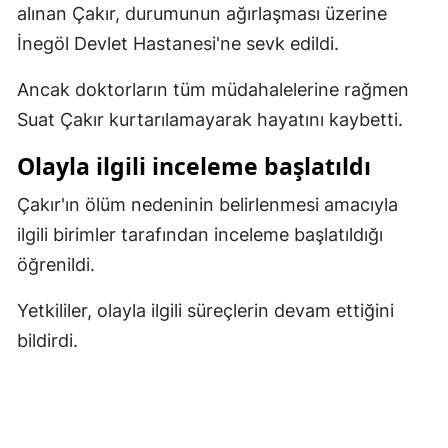
alınan Çakır, durumunun ağırlaşması üzerine
Malatya
İnegöl Devlet Hastanesi'ne sevk edildi.
Manisa
Ancak doktorların tüm müdahalelerine rağmen
Kahramanmaraş
Suat Çakır kurtarılamayarak hayatını kaybetti.
Mardin
Olayla ilgili inceleme başlatıldı
Muğla
Çakır'ın ölüm nedeninin belirlenmesi amacıyla
ilgili birimler tarafından inceleme başlatıldığı
Muş
öğrenildi.
Nevşehir
Yetkililer, olayla ilgili süreçlerin devam ettiğini
Niğde
bildirdi.
Ordu
Rize
Sakarya