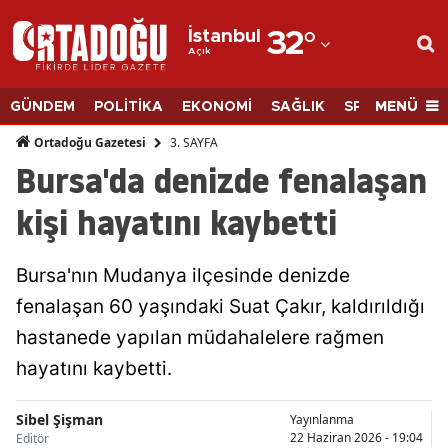
İstanbul
32
°
Açık
Adana
Adıyaman
MENÜ
GÜNDEM
POLİTİKA
EKONOMİ
SAĞLIK
SPOR
BİLİM
Afyonkarahisar
3. SAYFA
Ortadoğu Gazetesi
Bursa'da denizde fenalaşan
Ağrı
kişi hayatını kaybetti
Amasya
Ankara
Bursa'nın Mudanya ilçesinde denizde
fenalaşan 60 yaşındaki Suat Çakır, kaldırıldığı
Antalya
hastanede yapılan müdahalelere rağmen
Artvin
hayatını kaybetti.
Aydın
Sibel Şişman
Yayınlanma
Balıkesir
22 Haziran 2026 - 19:04
Editör