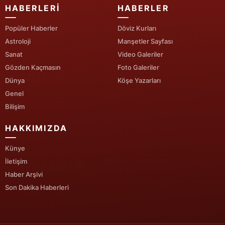
HABERLERI
HABERLER
Yozgat
Popüler Haberler
Döviz Kurları
Zonguldak
Astroloji
Manşetler Sayfası
Sanat
Video Galeriler
Aksaray
Gözden Kaçmasın
Foto Galeriler
Bayburt
Dünya
Köşe Yazarları
Genel
Karaman
Bilişim
Kırıkkale
HAKKIMIZDA
Batman
Künye
İletişim
Şırnak
Haber Arşivi
Bartın
Son Dakika Haberleri
Ardahan
Iğdır