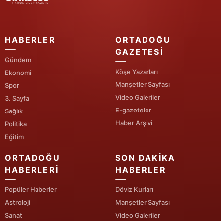
Yozgat
Zonguldak
HABERLER
ORTADOĞU
GAZETESI
Aksaray
Gündem
Köşe Yazarları
Ekonomi
Bayburt
Manşetler Sayfası
Spor
Video Galeriler
3. Sayfa
Karaman
E-gazeteler
Sağlık
Kırıkkale
Haber Arşivi
Politika
Eğitim
Batman
ORTADOĞU
SON DAKIKA
Şırnak
HABERLERI
HABERLER
Bartın
Popüler Haberler
Döviz Kurları
Ardahan
Astroloji
Manşetler Sayfası
Sanat
Video Galeriler
Iğdır