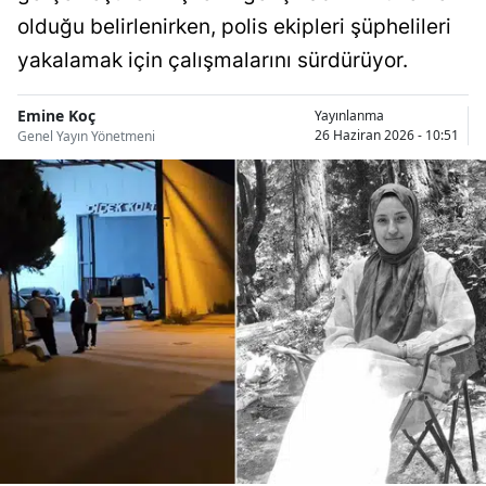
Bilecik
olduğu belirlenirken, polis ekipleri şüphelileri
yakalamak için çalışmalarını sürdürüyor.
Bingöl
Bitlis
Emine Koç
Yayınlanma
26 Haziran 2026 - 10:51
Genel Yayın Yönetmeni
Bolu
Burdur
Bursa
Çanakkale
Çankırı
Çorum
Denizli
Diyarbakır