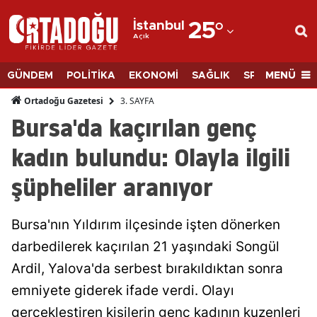
İstanbul
25
°
Açık
Adana
Adıyaman
MENÜ
GÜNDEM
POLİTİKA
EKONOMİ
SAĞLIK
SPOR
BİLİM
Afyonkarahisar
3. SAYFA
Ortadoğu Gazetesi
Bursa'da kaçırılan genç
Ağrı
kadın bulundu: Olayla ilgili
Amasya
şüpheliler aranıyor
Ankara
Antalya
Bursa'nın Yıldırım ilçesinde işten dönerken
Artvin
darbedilerek kaçırılan 21 yaşındaki Songül
Ardil, Yalova'da serbest bırakıldıktan sonra
Aydın
emniyete giderek ifade verdi. Olayı
Balıkesir
gerçekleştiren kişilerin genç kadının kuzenleri