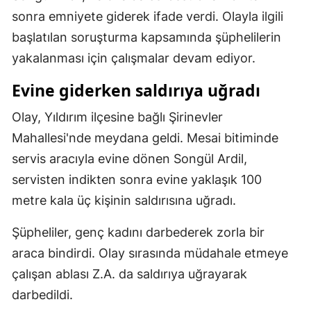
sonra emniyete giderek ifade verdi. Olayla ilgili
Mersin
başlatılan soruşturma kapsamında şüphelilerin
İstanbul
yakalanması için çalışmalar devam ediyor.
İzmir
Evine giderken saldırıya uğradı
Kars
Olay, Yıldırım ilçesine bağlı Şirinevler
Kastamonu
Mahallesi'nde meydana geldi. Mesai bitiminde
servis aracıyla evine dönen Songül Ardil,
Kayseri
servisten indikten sonra evine yaklaşık 100
Kırklareli
metre kala üç kişinin saldırısına uğradı.
Kırşehir
Şüpheliler, genç kadını darbederek zorla bir
Kocaeli
araca bindirdi. Olay sırasında müdahale etmeye
çalışan ablası Z.A. da saldırıya uğrayarak
Konya
darbedildi.
Kütahya