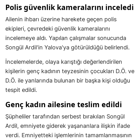
Polis güvenlik kameralarını inceledi
Malatya
Ailenin ihbarı üzerine harekete geçen polis
Manisa
ekipleri, çevredeki güvenlik kameralarını
Kahramanmaraş
incelemeye aldı. Yapılan çalışmalar sonucunda
Songül Ardil'in Yalova'ya götürüldüğü belirlendi.
Mardin
Muğla
İncelemelerde, olaya karıştığı değerlendirilen
kişilerin genç kadının teyzesinin çocukları D.Ö. ve
Muş
D.Ö. ile yanlarında bulunan bir başka kişi olduğu
Nevşehir
tespit edildi.
Niğde
Genç kadın ailesine teslim edildi
Ordu
Şüpheliler tarafından serbest bırakılan Songül
Rize
Ardil, emniyete giderek yaşananlara ilişkin ifade
verdi. Emniyetteki işlemlerinin tamamlanmasının
Sakarya