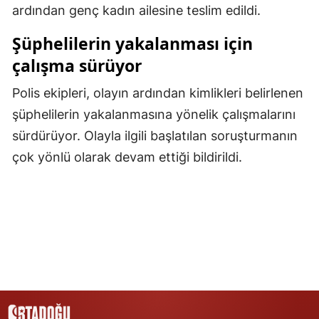
ardından genç kadın ailesine teslim edildi.
Samsun
Şüphelilerin yakalanması için
Siirt
çalışma sürüyor
Sinop
Polis ekipleri, olayın ardından kimlikleri belirlenen
Sivas
şüphelilerin yakalanmasına yönelik çalışmalarını
sürdürüyor. Olayla ilgili başlatılan soruşturmanın
Tekirdağ
çok yönlü olarak devam ettiği bildirildi.
Tokat
Trabzon
Tunceli
Şanlıurfa
Uşak
Van