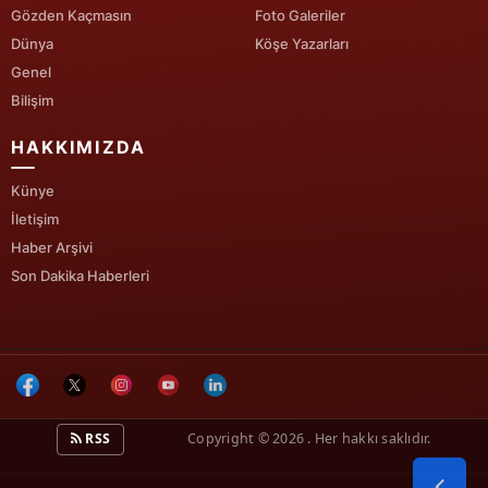
Gözden Kaçmasın
Foto Galeriler
Yalova
Dünya
Köşe Yazarları
Genel
Karabük
Bilişim
Kilis
HAKKIMIZDA
Osmaniye
Künye
İletişim
Düzce
Haber Arşivi
Son Dakika Haberleri
RSS
Copyright © 2026 . Her hakkı saklıdır.