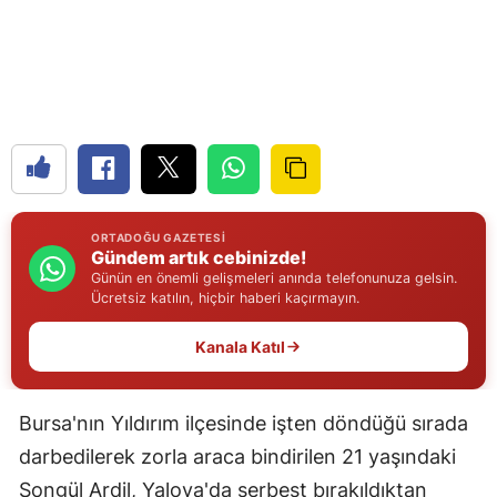
Edirne
Elazığ
Erzincan
Erzurum
Eskişehir
ORTADOĞU GAZETESI
Gaziantep
Gündem artık cebinizde!
Günün en önemli gelişmeleri anında telefonunuza gelsin.
Ücretsiz katılın, hiçbir haberi kaçırmayın.
Giresun
Gümüşhane
Kanala Katıl
Hakkari
Bursa'nın Yıldırım ilçesinde işten döndüğü sırada
Hatay
darbedilerek zorla araca bindirilen 21 yaşındaki
Isparta
Songül Ardil, Yalova'da serbest bırakıldıktan