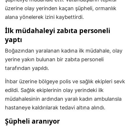
üzerine olay yerinden kaçan şüpheli, ormanlık
Malatya
alana yönelerek izini kaybettirdi.
Manisa
İlk müdahaleyi zabıta personeli
Kahramanmaraş
yaptı
Mardin
Boğazından yaralanan kadına ilk müdahale, olay
Muğla
yerine yakın bulunan bir zabıta personeli
tarafından yapıldı.
Muş
Nevşehir
İhbar üzerine bölgeye polis ve sağlık ekipleri sevk
edildi. Sağlık ekiplerinin olay yerindeki ilk
Niğde
müdahalesinin ardından yaralı kadın ambulansla
Ordu
hastaneye kaldırılarak tedavi altına alındı.
Rize
Şüpheli aranıyor
Sakarya