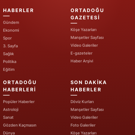
HABERLER
ORTADOĞU
Yozgat
GAZETESI
Gündem
Zonguldak
Köşe Yazarları
Ekonomi
Aksaray
Manşetler Sayfası
Spor
Video Galeriler
3. Sayfa
Bayburt
E-gazeteler
Sağlık
Karaman
Haber Arşivi
Politika
Eğitim
Kırıkkale
ORTADOĞU
SON DAKIKA
Batman
HABERLERI
HABERLER
Şırnak
Popüler Haberler
Döviz Kurları
Bartın
Astroloji
Manşetler Sayfası
Sanat
Video Galeriler
Ardahan
Gözden Kaçmasın
Foto Galeriler
Dünya
Köşe Yazarları
Iğdır