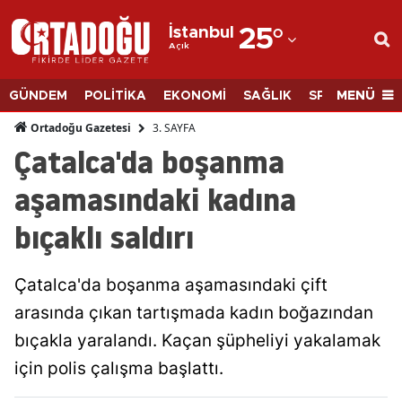
İstanbul
25
°
Açık
Adana
Adıyaman
MENÜ
GÜNDEM
POLİTİKA
EKONOMİ
SAĞLIK
SPOR
BİLİM
Afyonkarahisar
3. SAYFA
Ortadoğu Gazetesi
Çatalca'da boşanma
Ağrı
aşamasındaki kadına
Amasya
bıçaklı saldırı
Ankara
Antalya
Çatalca'da boşanma aşamasındaki çift
Artvin
arasında çıkan tartışmada kadın boğazından
bıçakla yaralandı. Kaçan şüpheliyi yakalamak
Aydın
için polis çalışma başlattı.
Balıkesir