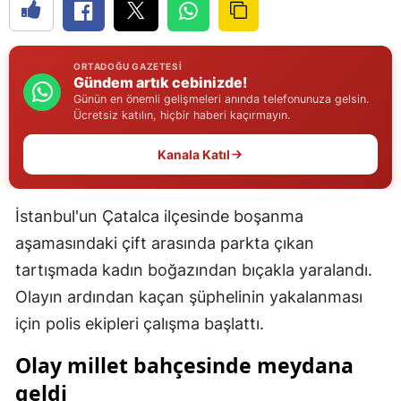
Edirne
Elazığ
ORTADOĞU GAZETESI
Gündem artık cebinizde!
Erzincan
Günün en önemli gelişmeleri anında telefonunuza gelsin.
Ücretsiz katılın, hiçbir haberi kaçırmayın.
Erzurum
Kanala Katıl
Eskişehir
Gaziantep
İstanbul'un Çatalca ilçesinde boşanma
Giresun
aşamasındaki çift arasında parkta çıkan
tartışmada kadın boğazından bıçakla yaralandı.
Gümüşhane
Olayın ardından kaçan şüphelinin yakalanması
Hakkari
için polis ekipleri çalışma başlattı.
Hatay
Olay millet bahçesinde meydana
geldi
Isparta