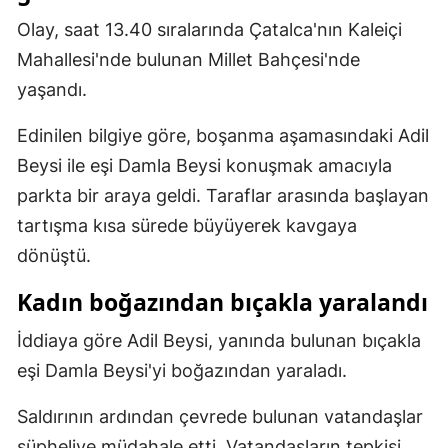
Mersin
Olay, saat 13.40 sıralarında Çatalca'nın Kaleiçi
Mahallesi'nde bulunan Millet Bahçesi'nde
İstanbul
yaşandı.
İzmir
Edinilen bilgiye göre, boşanma aşamasındaki Adil
Kars
Beysi ile eşi Damla Beysi konuşmak amacıyla
Kastamonu
parkta bir araya geldi. Taraflar arasında başlayan
tartışma kısa sürede büyüyerek kavgaya
Kayseri
dönüştü.
Kırklareli
Kadın boğazından bıçakla yaralandı
Kırşehir
İddiaya göre Adil Beysi, yanında bulunan bıçakla
Kocaeli
eşi Damla Beysi'yi boğazından yaraladı.
Konya
Saldırının ardından çevrede bulunan vatandaşlar
Kütahya
şüpheliye müdahale etti. Vatandaşların tepkisi