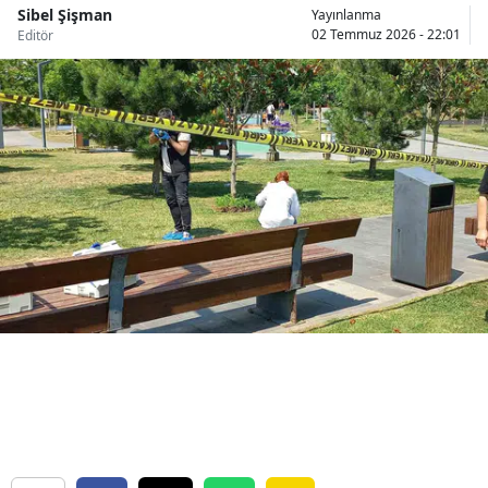
Sibel Şişman
Yayınlanma
Bilecik
02 Temmuz 2026 - 22:01
Editör
Bingöl
Bitlis
Bolu
Burdur
Bursa
Çanakkale
Çankırı
Çorum
Denizli
Diyarbakır