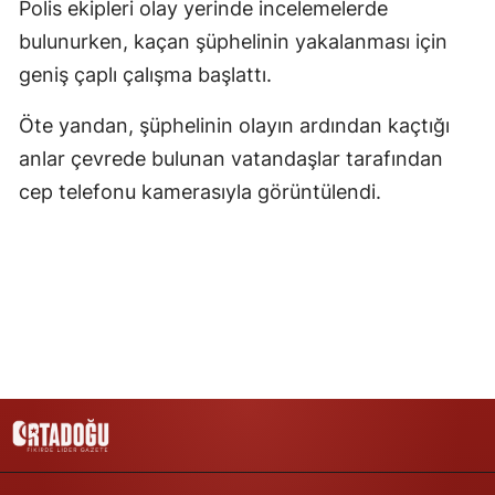
Polis ekipleri olay yerinde incelemelerde
Samsun
bulunurken, kaçan şüphelinin yakalanması için
geniş çaplı çalışma başlattı.
Siirt
Öte yandan, şüphelinin olayın ardından kaçtığı
Sinop
anlar çevrede bulunan vatandaşlar tarafından
Sivas
cep telefonu kamerasıyla görüntülendi.
Tekirdağ
Tokat
Trabzon
Tunceli
Şanlıurfa
Uşak
Van