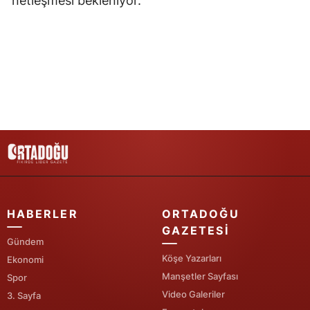
netleşmesi bekleniyor.
Yozgat
Zonguldak
Aksaray
Bayburt
Karaman
Kırıkkale
Batman
HABERLER
ORTADOĞU
Şırnak
GAZETESI
Gündem
Bartın
Köşe Yazarları
Ekonomi
Manşetler Sayfası
Spor
Ardahan
Video Galeriler
3. Sayfa
Iğdır