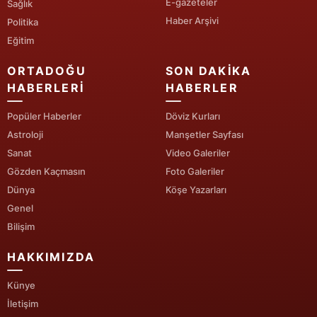
E-gazeteler
Sağlık
Haber Arşivi
Politika
Yalova
Eğitim
Karabük
ORTADOĞU
SON DAKIKA
Kilis
HABERLERI
HABERLER
Osmaniye
Popüler Haberler
Döviz Kurları
Astroloji
Manşetler Sayfası
Düzce
Sanat
Video Galeriler
Gözden Kaçmasın
Foto Galeriler
Dünya
Köşe Yazarları
Genel
Bilişim
HAKKIMIZDA
Künye
İletişim