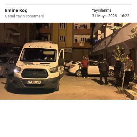
Bilecik
Emine Koç
Yayınlanma
31 Mayıs 2026 - 16:22
Genel Yayın Yönetmeni
Bingöl
Bitlis
Bolu
Burdur
Bursa
Çanakkale
Çankırı
Çorum
Denizli
Diyarbakır