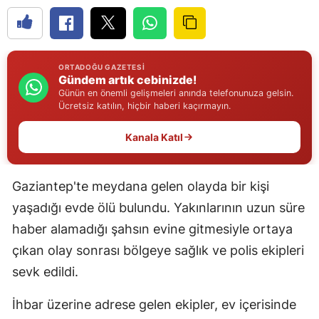
Edirne
Elazığ
ORTADOĞU GAZETESI
Erzincan
Gündem artık cebinizde!
Günün en önemli gelişmeleri anında telefonunuza gelsin.
Erzurum
Ücretsiz katılın, hiçbir haberi kaçırmayın.
Eskişehir
Kanala Katıl
Gaziantep
Gaziantep'te meydana gelen olayda bir kişi
Giresun
yaşadığı evde ölü bulundu. Yakınlarının uzun süre
Gümüşhane
haber alamadığı şahsın evine gitmesiyle ortaya
çıkan olay sonrası bölgeye sağlık ve polis ekipleri
Hakkari
sevk edildi.
Hatay
İhbar üzerine adrese gelen ekipler, ev içerisinde
Isparta