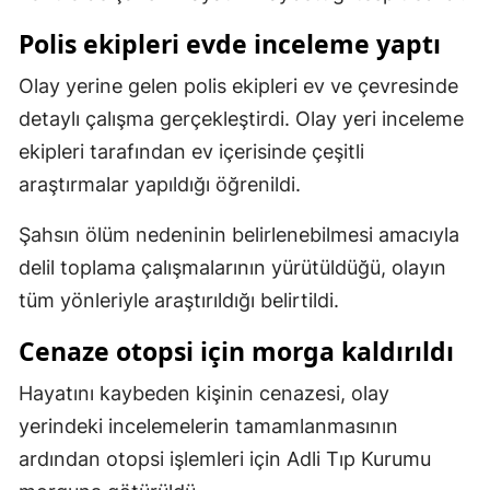
Malatya
Polis ekipleri evde inceleme yaptı
Manisa
Olay yerine gelen polis ekipleri ev ve çevresinde
detaylı çalışma gerçekleştirdi. Olay yeri inceleme
Kahramanmaraş
ekipleri tarafından ev içerisinde çeşitli
Mardin
araştırmalar yapıldığı öğrenildi.
Muğla
Şahsın ölüm nedeninin belirlenebilmesi amacıyla
Muş
delil toplama çalışmalarının yürütüldüğü, olayın
tüm yönleriyle araştırıldığı belirtildi.
Nevşehir
Cenaze otopsi için morga kaldırıldı
Niğde
Ordu
Hayatını kaybeden kişinin cenazesi, olay
yerindeki incelemelerin tamamlanmasının
Rize
ardından otopsi işlemleri için Adli Tıp Kurumu
Sakarya