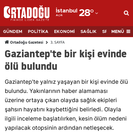
İstanbul
28
°
Açık
Adana
Adıyaman
MENÜ
GÜNDEM
POLİTİKA
EKONOMİ
SAĞLIK
SPOR
BİLİM
Afyonkarahisar
3. SAYFA
Ortadoğu Gazetesi
Gaziantep'te bir kişi evinde
Ağrı
ölü bulundu
Amasya
Ankara
Gaziantep’te yalnız yaşayan bir kişi evinde ölü
bulundu. Yakınlarının haber alamaması
Antalya
üzerine ortaya çıkan olayda sağlık ekipleri
Artvin
şahsın hayatını kaybettiğini belirledi. Olayla
Aydın
ilgili inceleme başlatılırken, kesin ölüm nedeni
Balıkesir
yapılacak otopsinin ardından netleşecek.