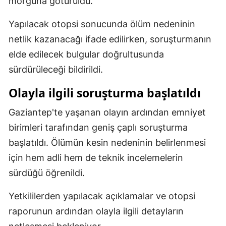
morguna götürüldü.
Samsun
Yapılacak otopsi sonucunda ölüm nedeninin
Siirt
netlik kazanacağı ifade edilirken, soruşturmanın
elde edilecek bulgular doğrultusunda
Sinop
sürdürüleceği bildirildi.
Sivas
Olayla ilgili soruşturma başlatıldı
Tekirdağ
Gaziantep'te yaşanan olayın ardından emniyet
Tokat
birimleri tarafından geniş çaplı soruşturma
Trabzon
başlatıldı. Ölümün kesin nedeninin belirlenmesi
için hem adli hem de teknik incelemelerin
Tunceli
sürdüğü öğrenildi.
Şanlıurfa
Yetkililerden yapılacak açıklamalar ve otopsi
Uşak
raporunun ardından olayla ilgili detayların
Van