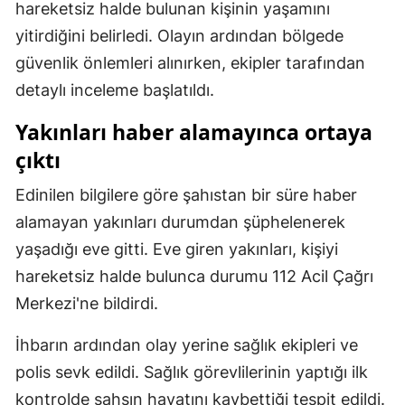
hareketsiz halde bulunan kişinin yaşamını
Mersin
yitirdiğini belirledi. Olayın ardından bölgede
İstanbul
güvenlik önlemleri alınırken, ekipler tarafından
detaylı inceleme başlatıldı.
İzmir
Yakınları haber alamayınca ortaya
Kars
çıktı
Kastamonu
Edinilen bilgilere göre şahıstan bir süre haber
Kayseri
alamayan yakınları durumdan şüphelenerek
Kırklareli
yaşadığı eve gitti. Eve giren yakınları, kişiyi
hareketsiz halde bulunca durumu 112 Acil Çağrı
Kırşehir
Merkezi'ne bildirdi.
Kocaeli
İhbarın ardından olay yerine sağlık ekipleri ve
Konya
polis sevk edildi. Sağlık görevlilerinin yaptığı ilk
Kütahya
kontrolde şahsın hayatını kaybettiği tespit edildi.