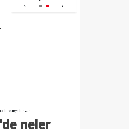
açık alanda çalışma
yapılacak
yasaklandı
n
çeken sinyaller var
de neler