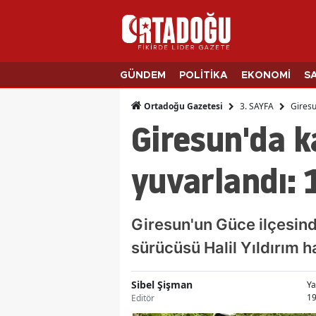
GÜNDEM
POLİTİKA
EKONOMİ
S
3. SAYFA
Giresu
Ortadoğu Gazetesi
Giresun'da 
yuvarlandı: 1
Giresun'un Güce ilçesin
sürücüsü Halil Yıldırım h
Sibel Şişman
Ya
19
Editör