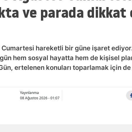
kta ve parada dikkat
Samsun
Siirt
Sinop
Sivas
 Cumartesi hareketli bir güne işaret ediyo
ugün hem sosyal hayatta hem de kişisel pl
Tekirdağ
. Gün, ertelenen konuları toparlamak için de e
Tokat
Trabzon
Yayınlanma
Tunceli
08 Ağustos 2026 - 01:07
Şanlıurfa
Uşak
Van