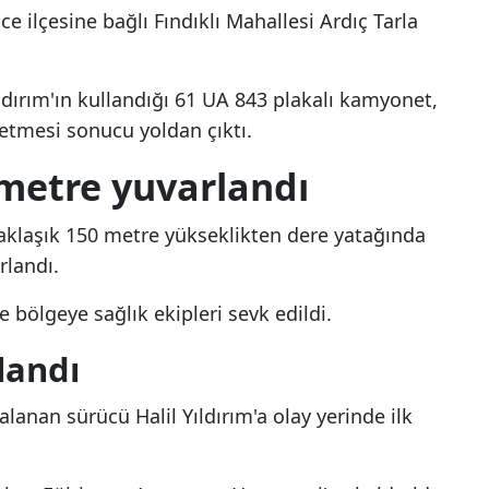
ce ilçesine bağlı Fındıklı Mahallesi Ardıç Tarla
Mersin
İstanbul
Yıldırım'ın kullandığı 61 UA 843 plakalı kamyonet,
İzmir
tmesi sonucu yoldan çıktı.
Kars
metre yuvarlandı
Kastamonu
klaşık 150 metre yükseklikten dere yatağında
Kayseri
rlandı.
Kırklareli
e bölgeye sağlık ekipleri sevk edildi.
Kırşehir
landı
Kocaeli
alanan sürücü Halil Yıldırım'a olay yerinde ilk
Konya
KKTC’de aşırı sıcak
Uçuşlarda yeni döne
Kütahya
önlemi: Öğle saatlerinde
Artık bunun için öde