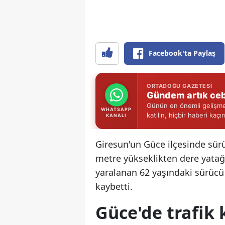
Facebook'ta Paylaş
ORTADOĞU GAZETESI
Gündem artık ceb
Günün en önemli gelişmel
WHATSAPP
katılın, hiçbir haberi kaçı
KANALI
Giresun'un Güce ilçesinde sü
metre yükseklikten dere yatağ
yaralanan 62 yaşındaki sürücü H
kaybetti.
Güce'de trafik 