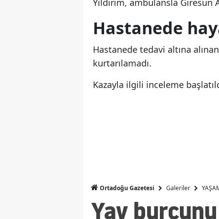
Yıldırım, ambulansla Giresun A
Hastanede haya
Hastanede tedavi altına alına
kurtarılamadı.
Kazayla ilgili inceleme başlatıl
Galeriler
YAŞA
Ortadoğu Gazetesi
Yay burcunu