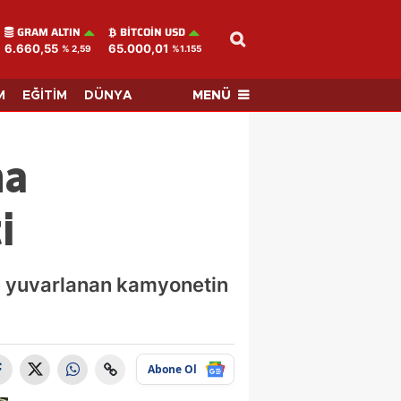
GRAM ALTIN
BITCOIN USD
6.660,55
65.000,01
% 2,59
%1.155
MENÜ
M
EĞİTİM
DÜNYA
na
i
e yuvarlanan kamyonetin
Abone Ol