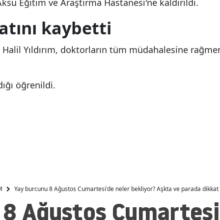
ksu Eğitim ve Araştırma Hastanesi'ne kaldırıldı.
açık alanda çalışma
yapılacak
Malatya
yasaklandı
tını kaybetti
Manisa
n Halil Yıldırım, doktorların tüm müdahalesine rağme
Kahramanmaraş
Mardin
dığı öğrenildi.
Muğla
Muş
Nevşehir
Niğde
Ordu
M
Yay burcunu 8 Ağustos Cumartesi'de neler bekliyor? Aşkta ve parada dikkat 
Rize
 8 Ağustos Cumartesi'
Sakarya