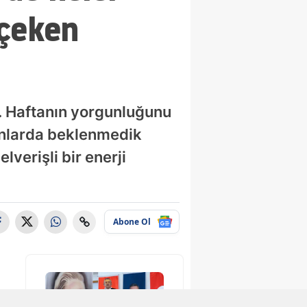
 çeken
r. Haftanın yorgunluğunu
anlarda beklenmedik
lverişli bir enerji
Abone Ol