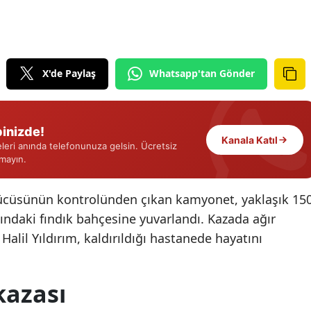
Edirne
Elazığ
X'de Paylaş
Whatsapp'tan Gönder
Erzincan
Erzurum
Eskişehir
inizde!
Kanala Katıl
eri anında telefonunuza gelsin. Ücretsiz
Gaziantep
rmayın.
Giresun
rücüsünün kontrolünden çıkan kamyonet, yaklaşık 15
Gümüşhane
ındaki fındık bahçesine yuvarlandı. Kazada ağır
alil Yıldırım, kaldırıldığı hastanede hayatını
Hakkari
Hatay
kazası
Isparta