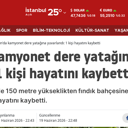
DOLAR
EURO
İstanbul
25
°
47,7436
55,2510
Açık
%0.18
%0.32
Adana
Adıyaman
AĞLIK
SPOR
BİLİM-TEKNOLOJİ
KÜLTÜR-SANAT
YAŞA
Afyonkarahisar
n'da kamyonet dere yatağına yuvarlandı: 1 kişi hayatını kaybetti
kamyonet dere yatağı
Ağrı
Amasya
 kişi hayatını kaybett
Ankara
Antalya
de 150 metre yükseklikten fındık bahçesin
Artvin
ayatını kaybetti.
Aydın
yınlanma
Güncellenme
 Haziran 2026 - 22:43
19 Haziran 2026 - 22:48
Balıkesir