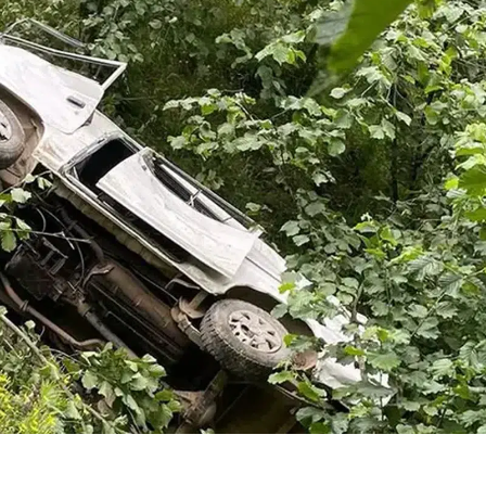
Bilecik
Bingöl
Bitlis
Bolu
Zebani Efe'den
Yeşilçam'ın
Burdur
Fatma Soydaş
ismi Serpil
açıklaması: "Başka
Çakmaklı'nı
Bursa
yenge buluruz...
hali gündem
Çanakkale
Çankırı
Çorum
Denizli
Diyarbakır