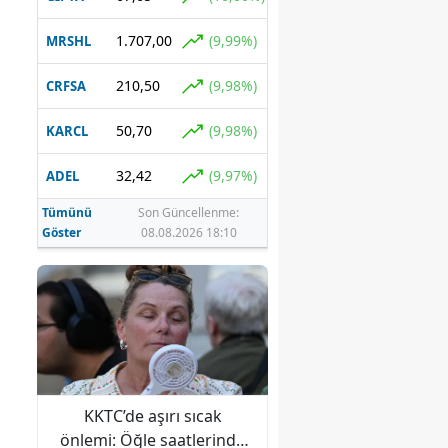
1.707,00
(9,99%)
MRSHL
210,50
(9,98%)
CRFSA
50,70
(9,98%)
KARCL
32,42
(9,97%)
ADEL
Tümünü
Son Güncellenme:
Göster
08.08.2026 18:10
m!
KKTC’de aşırı sıcak
Uçuşlarda yeni dön
me
önlemi: Öğle saatlerinde
Artık bunun için öd