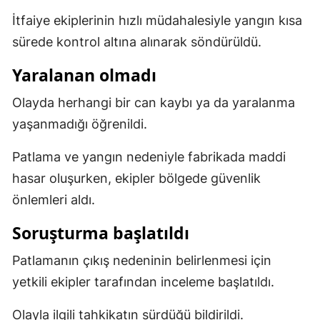
İtfaiye ekiplerinin hızlı müdahalesiyle yangın kısa
Malatya
sürede kontrol altına alınarak söndürüldü.
Manisa
Yaralanan olmadı
Kahramanmaraş
Olayda herhangi bir can kaybı ya da yaralanma
Mardin
yaşanmadığı öğrenildi.
Muğla
Patlama ve yangın nedeniyle fabrikada maddi
Muş
hasar oluşurken, ekipler bölgede güvenlik
Nevşehir
önlemleri aldı.
Niğde
Soruşturma başlatıldı
Ordu
Patlamanın çıkış nedeninin belirlenmesi için
yetkili ekipler tarafından inceleme başlatıldı.
Rize
Olayla ilgili tahkikatın sürdüğü bildirildi.
Sakarya