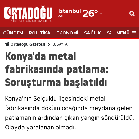
İstanbul
26
°
Açık
Adana
Adıyaman
MENÜ
GÜNDEM
POLİTİKA
EKONOMİ
SAĞLIK
SPOR
BİLİM
Afyonkarahisar
3. SAYFA
Ortadoğu Gazetesi
Konya'da metal
Ağrı
fabrikasında patlama:
Amasya
Soruşturma başlatıldı
Ankara
Antalya
Konya'nın Selçuklu ilçesindeki metal
Artvin
fabrikasında döküm ocağında meydana gelen
patlamanın ardından çıkan yangın söndürüldü.
Aydın
Olayda yaralanan olmadı.
Balıkesir