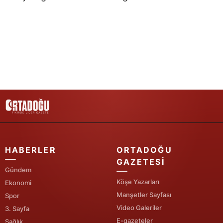
Samsun
Siirt
Sinop
Sivas
Tekirdağ
Tokat
Trabzon
HABERLER
ORTADOĞU
Tunceli
GAZETESI
Gündem
Şanlıurfa
Köşe Yazarları
Ekonomi
Manşetler Sayfası
Spor
Uşak
Video Galeriler
3. Sayfa
Van
E-gazeteler
Sağlık