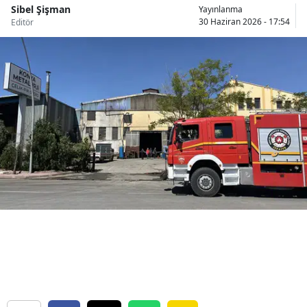
Sibel Şişman
Yayınlanma
Bilecik
30 Haziran 2026 - 17:54
Editör
Bingöl
Bitlis
Bolu
Burdur
Bursa
Çanakkale
Çankırı
Çorum
Denizli
Diyarbakır