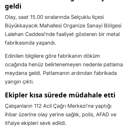
geldi
Mersin
Olay, saat 15.00 sıralarında Selçuklu ilçesi
İstanbul
Büyükkayacık Mahallesi Organize Sanayi Bölgesi
İzmir
Lalehan Caddesi'nde faaliyet gösteren bir metal
fabrikasında yaşandı.
Kars
Kastamonu
Edinilen bilgilere göre fabrikanın döküm
ocağında henüz belirlenemeyen nedenle patlama
Kayseri
meydana geldi. Patlamanın ardından fabrikada
Kırklareli
yangın çıktı.
Kırşehir
Ekipler kısa sürede müdahale etti
Kocaeli
Çalışanların 112 Acil Çağrı Merkezi'ne yaptığı
Konya
ihbar üzerine olay yerine sağlık, polis, AFAD ve
itfaiye ekipleri sevk edildi.
Kütahya