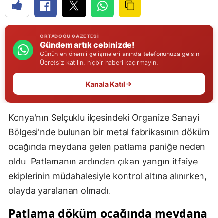
Edirne
Elazığ
ORTADOĞU GAZETESI
Gündem artık cebinizde!
Erzincan
Günün en önemli gelişmeleri anında telefonunuza gelsin.
Ücretsiz katılın, hiçbir haberi kaçırmayın.
Erzurum
Kanala Katıl
Eskişehir
Gaziantep
Konya'nın Selçuklu ilçesindeki Organize Sanayi
Giresun
Bölgesi'nde bulunan bir metal fabrikasının döküm
ocağında meydana gelen patlama paniğe neden
Gümüşhane
oldu. Patlamanın ardından çıkan yangın itfaiye
Hakkari
ekiplerinin müdahalesiyle kontrol altına alınırken,
olayda yaralanan olmadı.
Hatay
Patlama döküm ocağında meydana
Isparta