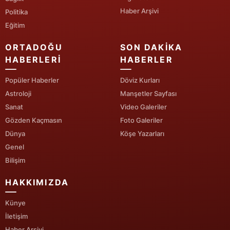
Haber Arşivi
Politika
Yozgat
Eğitim
Zonguldak
ORTADOĞU
SON DAKIKA
HABERLERI
HABERLER
Aksaray
Popüler Haberler
Döviz Kurları
Bayburt
Astroloji
Manşetler Sayfası
Karaman
Sanat
Video Galeriler
Gözden Kaçmasın
Foto Galeriler
Kırıkkale
Dünya
Köşe Yazarları
Batman
Genel
Bilişim
Şırnak
HAKKIMIZDA
Bartın
Künye
Ardahan
İletişim
Iğdır
Haber Arşivi