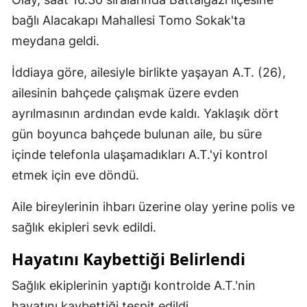
Mersin
bağlı Alacakapı Mahallesi Tomo Sokak'ta
meydana geldi.
İstanbul
İddiaya göre, ailesiyle birlikte yaşayan A.T. (26),
İzmir
ailesinin bahçede çalışmak üzere evden
Kars
ayrılmasının ardından evde kaldı. Yaklaşık dört
Kastamonu
gün boyunca bahçede bulunan aile, bu süre
içinde telefonla ulaşamadıkları A.T.'yi kontrol
Kayseri
etmek için eve döndü.
Kırklareli
Aile bireylerinin ihbarı üzerine olay yerine polis ve
Kırşehir
sağlık ekipleri sevk edildi.
Kocaeli
Hayatını Kaybettiği Belirlendi
Konya
Sağlık ekiplerinin yaptığı kontrolde A.T.'nin
Kütahya
hayatını kaybettiği tespit edildi.