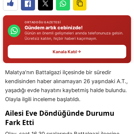
Edirne
Elazığ
ORTADOĞU GAZETESI
Gündem artık cebinizde!
Erzincan
Günün en önemli gelişmeleri anında telefonunuza gelsin.
Ücretsiz katılın, hiçbir haberi kaçırmayın.
Erzurum
Kanala Katıl
Eskişehir
Gaziantep
Malatya'nın Battalgazi ilçesinde bir süredir
Giresun
kendisinden haber alınamayan 26 yaşındaki A.T.,
yaşadığı evde hayatını kaybetmiş halde bulundu.
Gümüşhane
Olayla ilgili inceleme başlatıldı.
Hakkari
Ailesi Eve Döndüğünde Durumu
Hatay
Fark Etti
Isparta
Olay, saat 16.30 sıralarında Battalgazi ilçesine