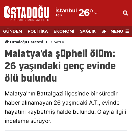
İstanbul
26
°
Açık
Adana
Adıyaman
MENÜ
GÜNDEM
POLİTİKA
EKONOMİ
SAĞLIK
SPOR
BİLİM
Afyonkarahisar
3. SAYFA
Ortadoğu Gazetesi
Malatya'da şüpheli ölüm:
Ağrı
26 yaşındaki genç evinde
Amasya
ölü bulundu
Ankara
Antalya
Malatya'nın Battalgazi ilçesinde bir süredir
Artvin
haber alınamayan 26 yaşındaki A.T., evinde
hayatını kaybetmiş halde bulundu. Olayla ilgili
Aydın
inceleme sürüyor.
Balıkesir