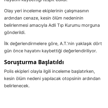
Malatya
Olay yeri inceleme ekiplerinin çalışmasının
Manisa
ardından cenaze, kesin ölüm nedeninin
belirlenmesi amacıyla Adli Tıp Kurumu morguna
Kahramanmaraş
gönderildi.
Mardin
İlk değerlendirmelere göre, A.T.'nin yaklaşık dört
Muğla
gün önce hayatını kaybettiği değerlendiriliyor.
Muş
Soruşturma Başlatıldı
Nevşehir
Polis ekipleri olayla ilgili inceleme başlatırken,
Niğde
kesin ölüm nedeni yapılacak otopsinin ardından
belirlenecek.
Ordu
Rize
Sakarya