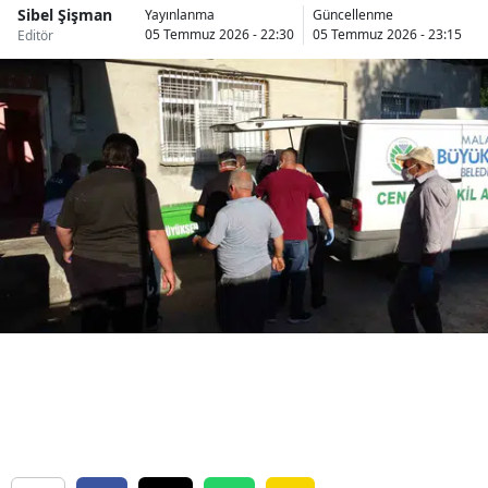
Sibel Şişman
Yayınlanma
Güncellenme
Bilecik
05 Temmuz 2026 - 22:30
05 Temmuz 2026 - 23:15
Editör
Bingöl
Bitlis
Bolu
Burdur
Bursa
Çanakkale
Çankırı
Çorum
Denizli
Diyarbakır