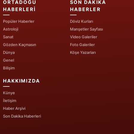
ORTADOĞU
SON DAKIKA
HABERLERI
HABERLER
Yozgat
Popüler Haberler
Döviz Kurları
Zonguldak
Astroloji
Manşetler Sayfası
Aksaray
Sanat
Video Galeriler
Gözden Kaçmasın
Foto Galeriler
Bayburt
Dünya
Köşe Yazarları
Karaman
Genel
Bilişim
Kırıkkale
HAKKIMIZDA
Batman
Künye
Şırnak
İletişim
Haber Arşivi
Bartın
Son Dakika Haberleri
Ardahan
Iğdır