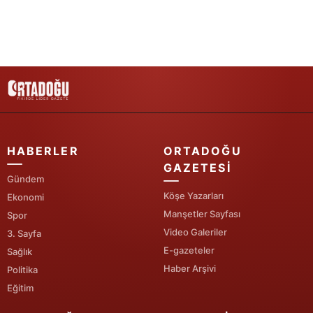
Samsun
Siirt
Sinop
Sivas
Tekirdağ
HABERLER
ORTADOĞU
Tokat
GAZETESI
Gündem
Trabzon
Köşe Yazarları
Ekonomi
Manşetler Sayfası
Spor
Tunceli
Video Galeriler
3. Sayfa
E-gazeteler
Şanlıurfa
Sağlık
Haber Arşivi
Politika
Uşak
Eğitim
Van