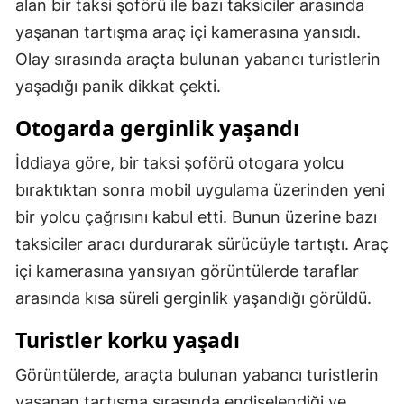
alan bir taksi şoförü ile bazı taksiciler arasında
Mersin
yaşanan tartışma araç içi kamerasına yansıdı.
Olay sırasında araçta bulunan yabancı turistlerin
İstanbul
yaşadığı panik dikkat çekti.
İzmir
Otogarda gerginlik yaşandı
Kars
İddiaya göre, bir taksi şoförü otogara yolcu
Kastamonu
bıraktıktan sonra mobil uygulama üzerinden yeni
Kayseri
bir yolcu çağrısını kabul etti. Bunun üzerine bazı
taksiciler aracı durdurarak sürücüyle tartıştı. Araç
Kırklareli
içi kamerasına yansıyan görüntülerde taraflar
Kırşehir
arasında kısa süreli gerginlik yaşandığı görüldü.
Kocaeli
Turistler korku yaşadı
Konya
Görüntülerde, araçta bulunan yabancı turistlerin
Kütahya
yaşanan tartışma sırasında endişelendiği ve