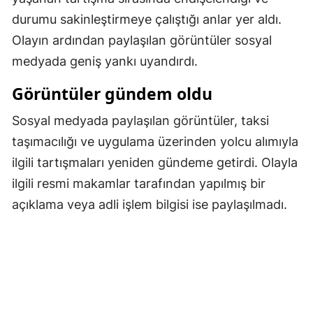
durumu sakinleştirmeye çalıştığı anlar yer aldı.
Malatya
Olayın ardından paylaşılan görüntüler sosyal
Manisa
medyada geniş yankı uyandırdı.
Kahramanmaraş
Görüntüler gündem oldu
Mardin
Sosyal medyada paylaşılan görüntüler, taksi
Muğla
taşımacılığı ve uygulama üzerinden yolcu alımıyla
ilgili tartışmaları yeniden gündeme getirdi. Olayla
Muş
ilgili resmi makamlar tarafından yapılmış bir
Nevşehir
açıklama veya adli işlem bilgisi ise paylaşılmadı.
Niğde
Ordu
Rize
Sakarya