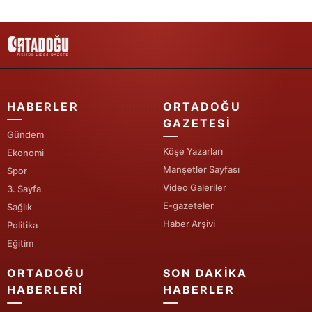
Samsun
Siirt
Sinop
HABERLER
ORTADOĞU
Sivas
GAZETESI
Gündem
Tekirdağ
Köşe Yazarları
Ekonomi
Tokat
Manşetler Sayfası
Spor
Video Galeriler
3. Sayfa
Trabzon
E-gazeteler
Sağlık
Tunceli
Haber Arşivi
Politika
Eğitim
Şanlıurfa
ORTADOĞU
SON DAKIKA
Uşak
HABERLERI
HABERLER
Van