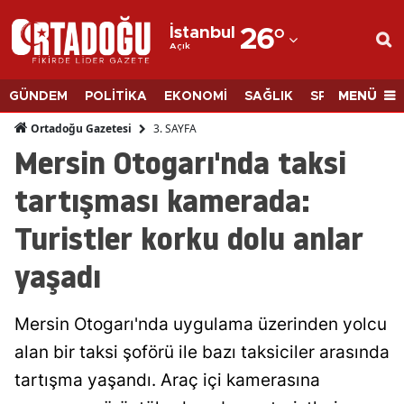
İstanbul
26
°
Açık
Adana
Adıyaman
MENÜ
GÜNDEM
POLİTİKA
EKONOMİ
SAĞLIK
SPOR
BİLİM
Afyonkarahisar
3. SAYFA
Ortadoğu Gazetesi
Mersin Otogarı'nda taksi
Ağrı
tartışması kamerada:
Amasya
Turistler korku dolu anlar
Ankara
yaşadı
Antalya
Artvin
Mersin Otogarı'nda uygulama üzerinden yolcu
Aydın
alan bir taksi şoförü ile bazı taksiciler arasında
tartışma yaşandı. Araç içi kamerasına
Balıkesir