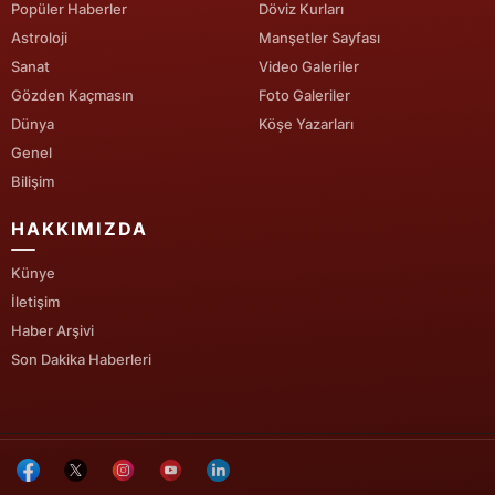
Popüler Haberler
Döviz Kurları
Astroloji
Manşetler Sayfası
Yozgat
Sanat
Video Galeriler
Zonguldak
Gözden Kaçmasın
Foto Galeriler
Dünya
Köşe Yazarları
Aksaray
Genel
Bayburt
Bilişim
Karaman
HAKKIMIZDA
Kırıkkale
Künye
İletişim
Batman
Haber Arşivi
Şırnak
Son Dakika Haberleri
Bartın
Ardahan
Iğdır