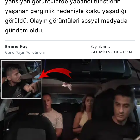
yansıyan görüntülerde yabancı turistlerin
Bilecik
yaşanan gerginlik nedeniyle korku yaşadığı
Bingöl
görüldü. Olayın görüntüleri sosyal medyada
gündem oldu.
Bitlis
Bolu
Emine Koç
Yayınlanma
29 Haziran 2026 - 11:04
Genel Yayın Yönetmeni
Burdur
Bursa
Çanakkale
Çankırı
Çorum
Denizli
Diyarbakır