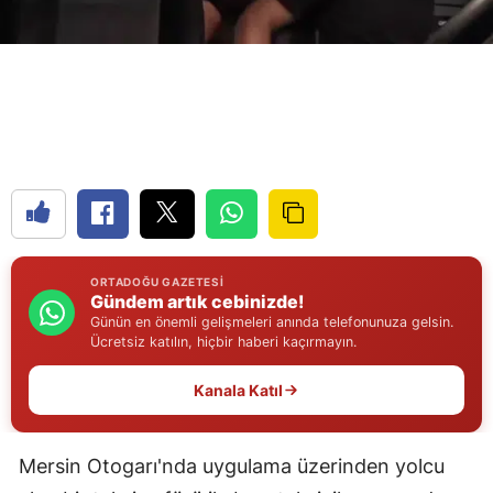
Edirne
Elazığ
Erzincan
Erzurum
Eskişehir
Gaziantep
ORTADOĞU GAZETESI
Giresun
Gündem artık cebinizde!
Günün en önemli gelişmeleri anında telefonunuza gelsin.
Gümüşhane
Ücretsiz katılın, hiçbir haberi kaçırmayın.
Hakkari
Kanala Katıl
Hatay
Mersin Otogarı'nda uygulama üzerinden yolcu
Isparta