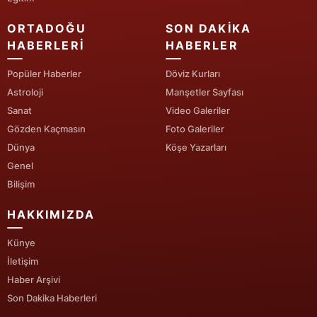
Yozgat
ORTADOĞU
SON DAKIKA
HABERLERI
HABERLER
Zonguldak
Popüler Haberler
Döviz Kurları
Aksaray
Astroloji
Manşetler Sayfası
Sanat
Video Galeriler
Bayburt
Gözden Kaçmasın
Foto Galeriler
Karaman
Dünya
Köşe Yazarları
Genel
Kırıkkale
Bilişim
Batman
HAKKIMIZDA
Şırnak
Künye
Bartın
İletişim
Haber Arşivi
Ardahan
Son Dakika Haberleri
Iğdır