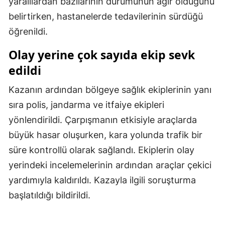
yaralılardan bazılarının durumunun ağır olduğunu
Malatya
belirtirken, hastanelerde tedavilerinin sürdüğü
öğrenildi.
Manisa
Olay yerine çok sayıda ekip sevk
Kahramanmaraş
edildi
Mardin
Kazanın ardından bölgeye sağlık ekiplerinin yanı
Muğla
sıra polis, jandarma ve itfaiye ekipleri
Muş
yönlendirildi. Çarpışmanın etkisiyle araçlarda
büyük hasar oluşurken, kara yolunda trafik bir
Nevşehir
süre kontrollü olarak sağlandı. Ekiplerin olay
Niğde
yerindeki incelemelerinin ardından araçlar çekici
yardımıyla kaldırıldı. Kazayla ilgili soruşturma
Ordu
başlatıldığı bildirildi.
Rize
Sakarya