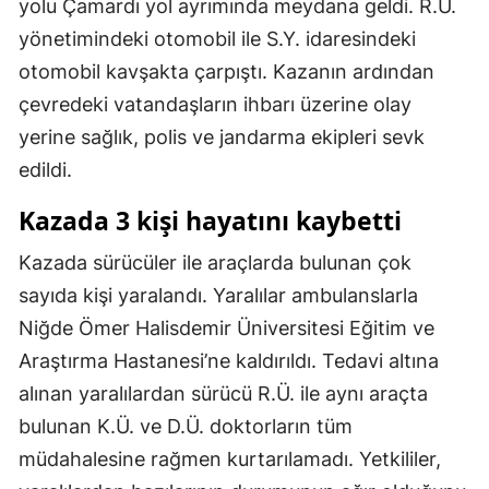
yolu Çamardı yol ayrımında meydana geldi. R.Ü.
Mersin
yönetimindeki otomobil ile S.Y. idaresindeki
otomobil kavşakta çarpıştı. Kazanın ardından
İstanbul
çevredeki vatandaşların ihbarı üzerine olay
İzmir
yerine sağlık, polis ve jandarma ekipleri sevk
Kars
edildi.
Kastamonu
Kazada 3 kişi hayatını kaybetti
Kayseri
Kazada sürücüler ile araçlarda bulunan çok
sayıda kişi yaralandı. Yaralılar ambulanslarla
Kırklareli
Niğde Ömer Halisdemir Üniversitesi Eğitim ve
Kırşehir
Araştırma Hastanesi’ne kaldırıldı. Tedavi altına
Kocaeli
alınan yaralılardan sürücü R.Ü. ile aynı araçta
bulunan K.Ü. ve D.Ü. doktorların tüm
Konya
müdahalesine rağmen kurtarılamadı. Yetkililer,
Kütahya