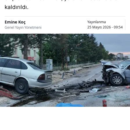
Bilecik
kaldırıldı.
Bingöl
Emine Koç
Yayınlanma
25 Mayıs 2026 - 09:54
Genel Yayın Yönetmeni
Bitlis
Bolu
Burdur
Bursa
Çanakkale
Çankırı
Çorum
Denizli
Diyarbakır