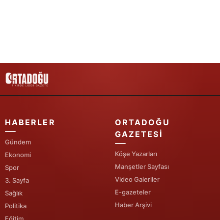
Samsun
Siirt
Sinop
Sivas
Tekirdağ
Tokat
HABERLER
ORTADOĞU
GAZETESI
Trabzon
Gündem
Köşe Yazarları
Ekonomi
Tunceli
Manşetler Sayfası
Spor
Şanlıurfa
Video Galeriler
3. Sayfa
E-gazeteler
Sağlık
Uşak
Haber Arşivi
Politika
Van
Eğitim