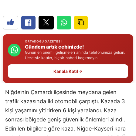
Edirne
Elazığ
Erzincan
ORTADOĞU GAZETESI
Erzurum
Gündem artık cebinizde!
Günün en önemli gelişmeleri anında telefonunuza gelsin.
Eskişehir
Ücretsiz katılın, hiçbir haberi kaçırmayın.
Gaziantep
Kanala Katıl
Giresun
Niğde’nin Çamardı ilçesinde meydana gelen
Gümüşhane
trafik kazasında iki otomobil çarpıştı. Kazada 3
Hakkari
kişi yaşamını yitirirken 6 kişi yaralandı. Kaza
sonrası bölgede geniş güvenlik önlemleri alındı.
Hatay
Edinilen bilgilere göre kaza, Niğde-Kayseri kara
Isparta