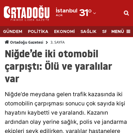
İstanbul
31
°
Açık
Adana
Adıyaman
MENÜ
GÜNDEM
POLİTİKA
EKONOMİ
SAĞLIK
SPOR
BİLİM
Afyonkarahisar
3. SAYFA
Ortadoğu Gazetesi
Niğde’de iki otomobil
Ağrı
çarpıştı: Ölü ve yaralılar
Amasya
var
Ankara
Antalya
Niğde’de meydana gelen trafik kazasında iki
Artvin
otomobilin çarpışması sonucu çok sayıda kişi
hayatını kaybetti ve yaralandı. Kazanın
Aydın
ardından olay yerine sağlık, polis ve jandarma
Balıkesir
ekipleri sevk edilirken, yaralılar hastanelere