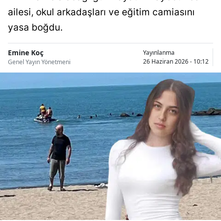
Bilecik
ailesi, okul arkadaşları ve eğitim camiasını
yasa boğdu.
Bingöl
Bitlis
Emine Koç
Yayınlanma
26 Haziran 2026 - 10:12
Genel Yayın Yönetmeni
Bolu
Burdur
Bursa
Çanakkale
Çankırı
Çorum
Denizli
Diyarbakır