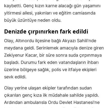
kaybetti. Genç kızın karne alacağı gün yaşamını
Mersin
yitirmesi ailesi, yakınları ve eğitim camiasında
İstanbul
büyük üzüntüye neden oldu.
İzmir
Denizde çırpınırken fark edildi
Kars
Olay, Altınordu ilçesine bağlı Akyazı Sahili'nde
Kastamonu
meydana geldi. Serinlemek amacıyla denize giren
Zekiyenur Kacar, bir süre sonra suda çırpınmaya
Kayseri
başladı. Durumu fark eden vatandaşların ihbarı
Kırklareli
üzerine bölgeye sağlık, polis ve itfaiye ekipleri
Kırşehir
sevk edildi.
Kocaeli
Olay yerine ulaşan ekipler tarafından sudan
çıkarılan genç kıza ilk müdahale sahilde yapıldı.
Konya
Ardından ambulansla Ordu Devlet Hastanesi'ne
Kütahya