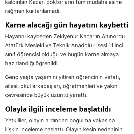
kaldırılan Kacar, doktorların tüm müdahalesine
Malatya
rağmen kurtarılamadı.
Manisa
Karne alacağı gün hayatını kaybetti
Kahramanmaraş
Hayatını kaybeden Zekiyenur Kacar'ın Altınordu
Atatürk Mesleki ve Teknik Anadolu Lisesi 11'inci
Mardin
sınıf öğrencisi olduğu ve bugün karne almaya
Muğla
hazırlandığı öğrenildi.
Muş
Genç yaşta yaşamını yitiren öğrencinin vefatı,
Nevşehir
ailesi, okul arkadaşları, öğretmenleri ve yakın
çevresinde büyük üzüntü yarattı.
Niğde
Olayla ilgili inceleme başlatıldı
Ordu
Rize
Yetkililer, olayın ardından boğulma vakasına
ilişkin inceleme başlattı. Olayın kesin nedeninin
Sakarya