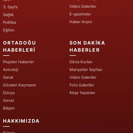
Video Galeriler
3. Sayfa
Yozgat
E-gazeteler
Sağlık
Haber Arşivi
Politika
Zonguldak
Eğitim
Aksaray
ORTADOĞU
SON DAKIKA
Bayburt
HABERLERI
HABERLER
Karaman
Popüler Haberler
Döviz Kurları
Astroloji
Manşetler Sayfası
Kırıkkale
Sanat
Video Galeriler
Batman
Gözden Kaçmasın
Foto Galeriler
Dünya
Köşe Yazarları
Şırnak
Genel
Bartın
Bilişim
Ardahan
HAKKIMIZDA
Iğdır
Künye