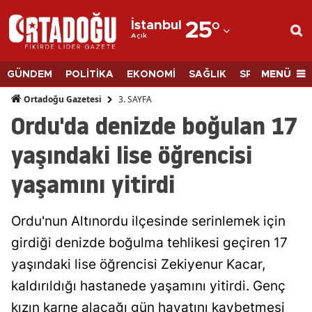
İstanbul
25
°
Açık
Adana
Adıyaman
MENÜ
GÜNDEM
POLİTİKA
EKONOMİ
SAĞLIK
SPOR
BİLİM
Afyonkarahisar
3. SAYFA
Ortadoğu Gazetesi
Ordu'da denizde boğulan 17
Ağrı
yaşındaki lise öğrencisi
Amasya
yaşamını yitirdi
Ankara
Antalya
Ordu'nun Altınordu ilçesinde serinlemek için
Artvin
girdiği denizde boğulma tehlikesi geçiren 17
yaşındaki lise öğrencisi Zekiyenur Kacar,
Aydın
kaldırıldığı hastanede yaşamını yitirdi. Genç
Balıkesir
kızın karne alacağı gün hayatını kaybetmesi