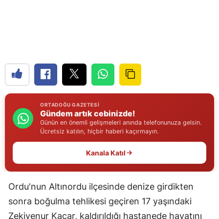
Edirne
Elazığ
Erzincan
Erzurum
Eskişehir
ORTADOĞU GAZETESI
Gaziantep
Gündem artık cebinizde!
Günün en önemli gelişmeleri anında telefonunuza gelsin.
Ücretsiz katılın, hiçbir haberi kaçırmayın.
Giresun
Gümüşhane
Kanala Katıl
Hakkari
Ordu'nun Altınordu ilçesinde denize girdikten
Hatay
sonra boğulma tehlikesi geçiren 17 yaşındaki
Isparta
Zekiyenur Kacar, kaldırıldığı hastanede hayatını