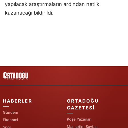
yapılacak araştırmaların ardından netlik
Samsun
kazanacağı bildirildi.
Siirt
Sinop
Sivas
Tekirdağ
Tokat
Trabzon
Tunceli
HABERLER
ORTADOĞU
Şanlıurfa
GAZETESI
Gündem
Uşak
Köşe Yazarları
Ekonomi
Van
Manşetler Sayfası
Spor