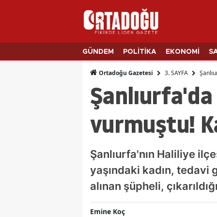
GÜNDEM
POLİTİKA
EKONOMİ
S
3. SAYFA
Şanlıu
Ortadoğu Gazetesi
Şanlıurfa'd
vurmuştu! K
Şanlıurfa'nın Haliliye i
yaşındaki kadın, tedavi 
alınan şüpheli, çıkarıld
Emine Koç