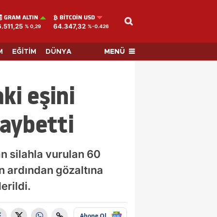
GRAM ALTIN
BITCOIN USD
6.511,25
64.347,32
% 0,29
%-0.426
MENÜ
M
EĞİTİM
DÜNYA
i eşini
aybetti
n silahla vurulan 60
n ardından gözaltına
rildi.
Abone Ol