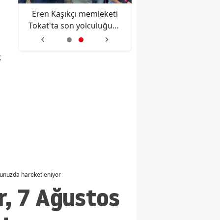
,
Eren Kaşıkçı memleketi
Tahir Sarıkaya kimd
n
Tokat'ta son yolculuğuna
nereli ve evli mi? U
un
uğurlandı
Türkiyem sunucusu
kariyeri
.
cunuzda hareketleniyor
r, 7 Ağustos