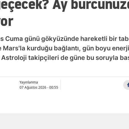
geçecek? Ay burcunuz
Samsun
yor
Siirt
Sinop
s Cuma günü gökyüzünde hareketli bir tabl
Sivas
Mars'la kurduğu bağlantı, gün boyu enerji
. Astroloji takipçileri de güne bu soruyla b
Tekirdağ
Tokat
Trabzon
Yayınlanma
07 Ağustos 2026 - 00:55
Tunceli
Şanlıurfa
Uşak
Van