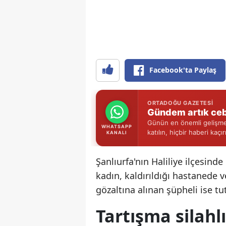
Facebook'ta Paylaş
ORTADOĞU GAZETESI
Gündem artık ceb
Günün en önemli gelişmel
WHATSAPP
katılın, hiçbir haberi kaçı
KANALI
Şanlıurfa'nın Haliliye ilçesin
kadın, kaldırıldığı hastanede 
gözaltına alınan şüpheli ise tu
Tartışma silahl