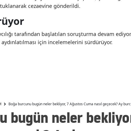
tuklanarak cezaevine gönderildi.
Eren Kaşıkçı memleketi
Tahir Sarıkaya kimdir
Malatya
Tokat'ta son yolculuğuna
nereli ve evli mi? Uya
rüyor
Manisa
uğurlandı
Türkiyem sunucusun
kariyeri
Kahramanmaraş
vcılığı tarafından başlatılan soruşturma devam ediyor
e aydınlatılması için incelemelerini sürdürüyor.
Mardin
Muğla
Muş
Nevşehir
Niğde
M
Boğa burcunu bugün neler bekliyor, 7 Ağustos Cuma nasıl geçecek? Ay bur
Ordu
 bugün neler bekliyo
Rize
Sakarya