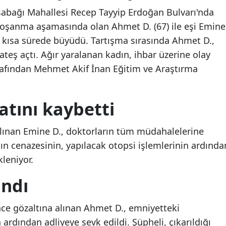
Paşabağı Mahallesi Recep Tayyip Erdoğan Bulvarı'nda
Mersin
boşanma aşamasında olan Ahmet D. (67) ile eşi Emine
İstanbul
a kısa sürede büyüdü. Tartışma sırasında Ahmet D.,
ateş açtı. Ağır yaralanan kadın, ihbar üzerine olay
İzmir
arafından Mehmet Akif İnan Eğitim ve Araştırma
Kars
Kastamonu
tını kaybetti
Kayseri
lınan Emine D., doktorların tüm müdahalelerine
Kırklareli
ın cenazesinin, yapılacak otopsi işlemlerinin ardında
leniyor.
Kırşehir
andı
Kocaeli
Konya
nce gözaltına alınan Ahmet D., emniyetteki
Kütahya
rdından adliyeye sevk edildi. Şüpheli, çıkarıldığı