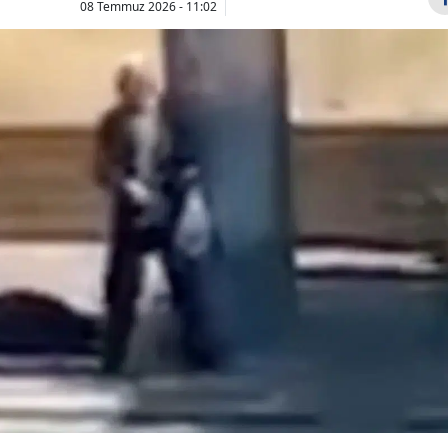
08 Temmuz 2026 - 11:02
Bilecik
Bingöl
Bitlis
Bolu
Burdur
Midtjylland
Balık burcu
Beşiktaş maç özeti
Temmuz C
Bursa
ve goller!
günü ne bek
Çanakkale
Danimarka
Günlük burç 
deplasma...
Çankırı
Çorum
Denizli
Diyarbakır