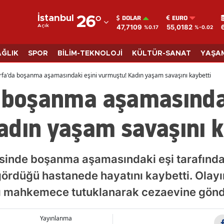
DOLAR
EURO
İstanbul
26
°
47,7109
55,0182
Açık
%0.17
%-0.02
Adana
Adıyaman
AĞLIK
SPOR
BİLİM-TEKNOLOJİ
KÜLTÜR-SANAT
YAŞA
Afyonkarahisar
rfa'da boşanma aşamasındaki eşini vurmuştu! Kadın yaşam savaşını kaybetti
a boşanma aşamasındak
Ağrı
Amasya
adın yaşam savaşını k
Ankara
Antalya
lçesinde boşanma aşamasındaki eşi tarafında
Artvin
gördüğü hastanede hayatını kaybetti. Olayı
ığı mahkemece tutuklanarak cezaevine gönde
Aydın
Balıkesir
Yayınlanma