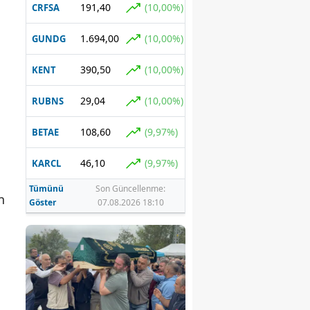
191,40
(10,00%)
CRFSA
1.694,00
(10,00%)
GUNDG
390,50
(10,00%)
KENT
29,04
(10,00%)
RUBNS
108,60
(9,97%)
BETAE
46,10
(9,97%)
KARCL
Tümünü
Son Güncellenme:
n
Göster
07.08.2026 18:10