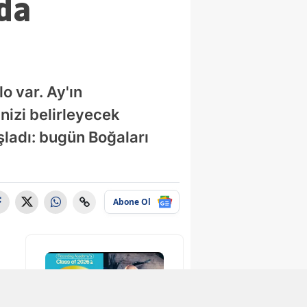
da
o var. Ay'ın
nizi belirleyecek
aşladı: bugün Boğaları
Abone Ol