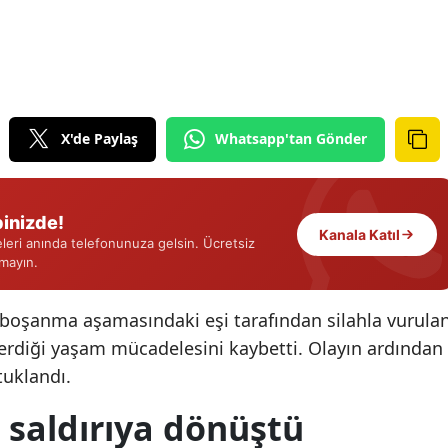
Edirne
Elazığ
Erzincan
X'de Paylaş
Whatsapp'tan Gönder
Erzurum
Eskişehir
inizde!
Gaziantep
Kanala Katıl
eri anında telefonunuza gelsin. Ücretsiz
rmayın.
Giresun
Gümüşhane
de boşanma aşamasındaki eşi tarafından silahla vurula
verdiği yaşam mücadelesini kaybetti. Olayın ardından
Hakkari
tuklandı.
Hatay
ı saldırıya dönüştü
Isparta