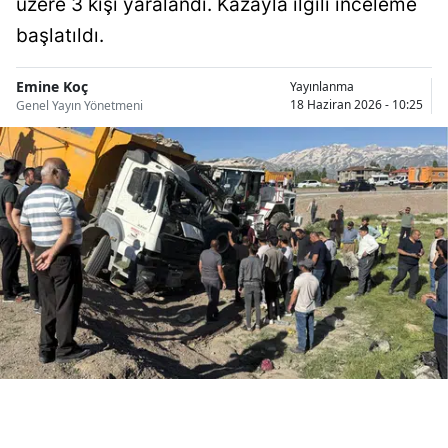
üzere 3 kişi yaralandı. Kazayla ilgili inceleme
Bilecik
başlatıldı.
Bingöl
Emine Koç
Yayınlanma
Bitlis
18 Haziran 2026 - 10:25
Genel Yayın Yönetmeni
Bolu
Burdur
Bursa
Çanakkale
Çankırı
Çorum
Denizli
Diyarbakır