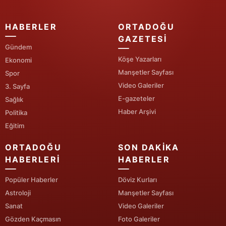
Samsun
HABERLER
ORTADOĞU
Siirt
GAZETESI
Gündem
Sinop
Köşe Yazarları
Ekonomi
Manşetler Sayfası
Spor
Sivas
Video Galeriler
3. Sayfa
E-gazeteler
Tekirdağ
Sağlık
Haber Arşivi
Politika
Tokat
Eğitim
Trabzon
ORTADOĞU
SON DAKIKA
HABERLERI
HABERLER
Tunceli
Popüler Haberler
Döviz Kurları
Şanlıurfa
Astroloji
Manşetler Sayfası
Uşak
Sanat
Video Galeriler
Gözden Kaçmasın
Foto Galeriler
Van