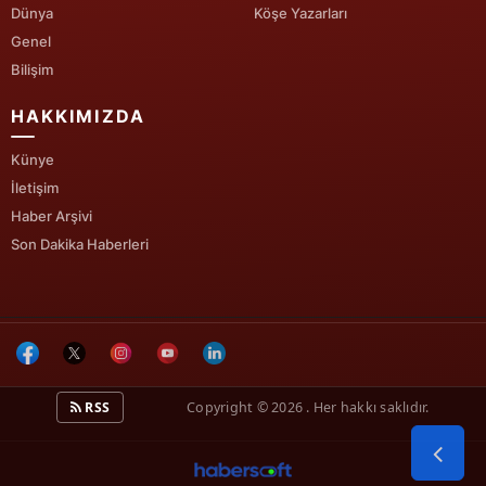
Dünya
Köşe Yazarları
Yozgat
Genel
Bilişim
Zonguldak
HAKKIMIZDA
Aksaray
Künye
Bayburt
İletişim
Karaman
Haber Arşivi
Son Dakika Haberleri
Kırıkkale
Batman
Şırnak
Bartın
RSS
Copyright © 2026 . Her hakkı saklıdır.
Ardahan
Iğdır