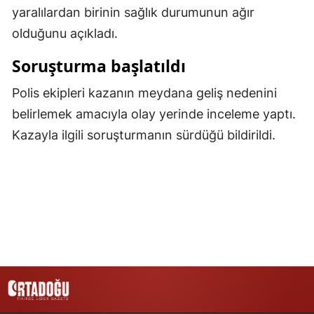
yaralılardan birinin sağlık durumunun ağır
Malatya
olduğunu açıkladı.
Manisa
Soruşturma başlatıldı
Kahramanmaraş
Polis ekipleri kazanın meydana geliş nedenini
Mardin
belirlemek amacıyla olay yerinde inceleme yaptı.
Kazayla ilgili soruşturmanın sürdüğü bildirildi.
Muğla
Muş
Nevşehir
Niğde
Ordu
Rize
Sakarya