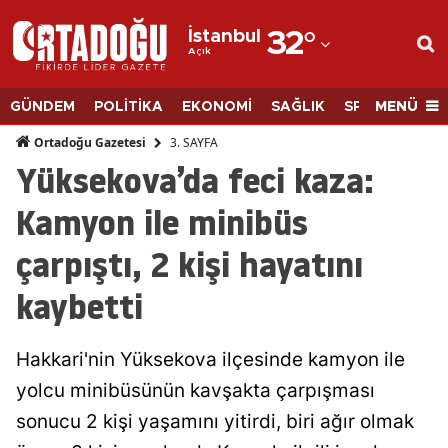
İstanbul
32
°
Açık
Adana
Adıyaman
MENÜ
GÜNDEM
POLİTİKA
EKONOMİ
SAĞLIK
SPOR
BİLİM
Afyonkarahisar
3. SAYFA
Ortadoğu Gazetesi
Yüksekova’da feci kaza:
Ağrı
Kamyon ile minibüs
Amasya
çarpıştı, 2 kişi hayatını
Ankara
kaybetti
Antalya
Artvin
Hakkari'nin Yüksekova ilçesinde kamyon ile
Aydın
yolcu minibüsünün kavşakta çarpışması
sonucu 2 kişi yaşamını yitirdi, biri ağır olmak
Balıkesir