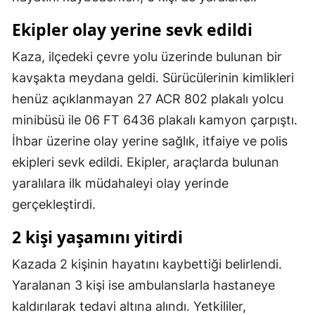
Mersin
Ekipler olay yerine sevk edildi
İstanbul
Kaza, ilçedeki çevre yolu üzerinde bulunan bir
İzmir
kavşakta meydana geldi. Sürücülerinin kimlikleri
henüz açıklanmayan 27 ACR 802 plakalı yolcu
Kars
minibüsü ile 06 FT 6436 plakalı kamyon çarpıştı.
Kastamonu
İhbar üzerine olay yerine sağlık, itfaiye ve polis
ekipleri sevk edildi. Ekipler, araçlarda bulunan
Kayseri
yaralılara ilk müdahaleyi olay yerinde
Kırklareli
gerçekleştirdi.
Kırşehir
2 kişi yaşamını yitirdi
Kocaeli
Kazada 2 kişinin hayatını kaybettiği belirlendi.
Konya
Yaralanan 3 kişi ise ambulanslarla hastaneye
kaldırılarak tedavi altına alındı. Yetkililer,
Kütahya