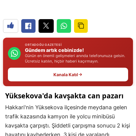
Edirne
Elazığ
Erzincan
Erzurum
ORTADOĞU GAZETESI
Gündem artık cebinizde!
Günün en önemli gelişmeleri anında telefonunuza gelsin.
Eskişehir
Ücretsiz katılın, hiçbir haberi kaçırmayın.
Gaziantep
Kanala Katıl
Giresun
Yüksekova'da kavşakta can pazarı
Gümüşhane
Hakkari
Hakkari'nin Yüksekova ilçesinde meydana gelen
trafik kazasında kamyon ile yolcu minibüsü
Hatay
kavşakta çarpıştı. Şiddetli çarpışma sonucu 2 kişi
Isparta
hayatını kaybederken, 3 kişi de yaralandı.