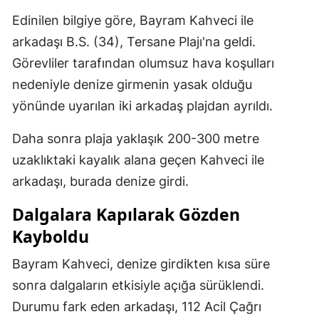
Mersin
Edinilen bilgiye göre, Bayram Kahveci ile
arkadaşı B.S. (34), Tersane Plajı'na geldi.
İstanbul
Görevliler tarafından olumsuz hava koşulları
İzmir
nedeniyle denize girmenin yasak olduğu
yönünde uyarılan iki arkadaş plajdan ayrıldı.
Kars
Kastamonu
Daha sonra plaja yaklaşık 200-300 metre
uzaklıktaki kayalık alana geçen Kahveci ile
Kayseri
arkadaşı, burada denize girdi.
Kırklareli
Dalgalara Kapılarak Gözden
Kırşehir
Kayboldu
Kocaeli
Bayram Kahveci, denize girdikten kısa süre
Konya
sonra dalgaların etkisiyle açığa sürüklendi.
Durumu fark eden arkadaşı, 112 Acil Çağrı
Kütahya