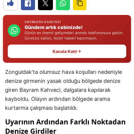
Edirne
Elazığ
ORTADOĞU GAZETESI
Gündem artık cebinizde!
Erzincan
Günün en önemli gelişmeleri anında telefonunuza gelsin.
Ücretsiz katılın, hiçbir haberi kaçırmayın.
Erzurum
Kanala Katıl
Eskişehir
Gaziantep
Zonguldak'ta olumsuz hava koşulları nedeniyle
denize girmenin yasak olduğu bölgede denize
Giresun
giren Bayram Kahveci, dalgalara kapılarak
Gümüşhane
kayboldu. Olayın ardından bölgede arama
Hakkari
kurtarma çalışması başlatıldı.
Hatay
Uyarının Ardından Farklı Noktadan
Denize Girdiler
Isparta