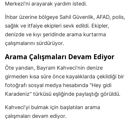
Merkezi'ni arayarak yardım istedi.
Malatya
İhbar üzerine bölgeye Sahil Güvenlik, AFAD, polis,
Manisa
sağlık ve itfaiye ekipleri sevk edildi. Ekipler,
Kahramanmaraş
denizde ve kıyı şeridinde arama kurtarma
çalışmalarını sürdürüyor.
Mardin
Arama Çalışmaları Devam Ediyor
Muğla
Öte yandan, Bayram Kahveci'nin denize
Muş
girmeden kısa süre önce kayalıklarda çekildiği bir
Nevşehir
fotoğrafı sosyal medya hesabında "Hey gidi
Niğde
Karadeniz" türküsü eşliğinde paylaştığı görüldü.
Ordu
Kahveci'yi bulmak için başlatılan arama
çalışmaları devam ediyor.
Rize
Sakarya