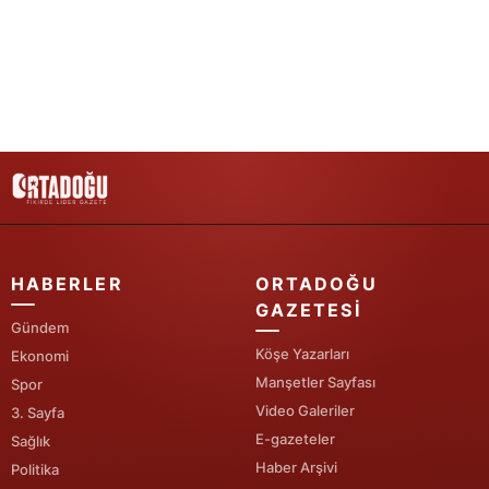
Samsun
Siirt
Sinop
Sivas
Tekirdağ
Tokat
HABERLER
ORTADOĞU
Trabzon
GAZETESI
Gündem
Tunceli
Köşe Yazarları
Ekonomi
Manşetler Sayfası
Spor
Şanlıurfa
Video Galeriler
3. Sayfa
Uşak
E-gazeteler
Sağlık
Haber Arşivi
Politika
Van