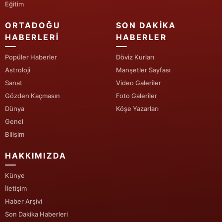
Eğitim
Yozgat
ORTADOĞU
SON DAKIKA
HABERLERI
HABERLER
Zonguldak
Popüler Haberler
Döviz Kurları
Aksaray
Astroloji
Manşetler Sayfası
Bayburt
Sanat
Video Galeriler
Gözden Kaçmasın
Foto Galeriler
Karaman
Dünya
Köşe Yazarları
Kırıkkale
Genel
Bilişim
Batman
HAKKIMIZDA
Şırnak
Künye
Bartın
İletişim
Ardahan
Haber Arşivi
Son Dakika Haberleri
Iğdır