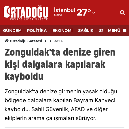
İstanbul
27
°
Kapalı
Adana
Adıyaman
MENÜ
GÜNDEM
POLİTİKA
EKONOMİ
SAĞLIK
SPOR
BİLİM
Afyonkarahisar
3. SAYFA
Ortadoğu Gazetesi
Zonguldak'ta denize giren
Ağrı
kişi dalgalara kapılarak
Amasya
kayboldu
Ankara
Antalya
Zonguldak'ta denize girmenin yasak olduğu
Artvin
bölgede dalgalara kapılan Bayram Kahveci
kayboldu. Sahil Güvenlik, AFAD ve diğer
Aydın
ekiplerin arama çalışmaları sürüyor.
Balıkesir