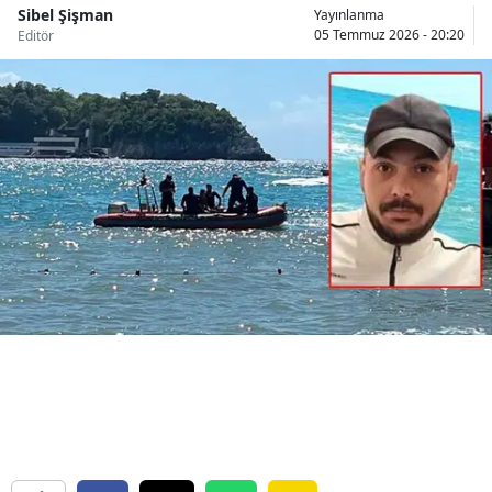
Sibel Şişman
Yayınlanma
Bilecik
05 Temmuz 2026 - 20:20
Editör
Bingöl
Bitlis
Bolu
Burdur
Bursa
Çanakkale
Çankırı
Çorum
Denizli
Diyarbakır