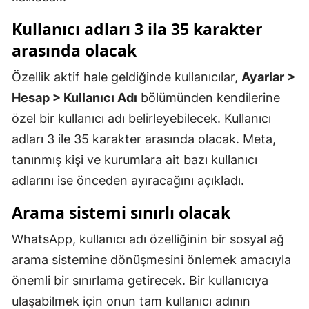
Malatya
Kullanıcı adları 3 ila 35 karakter
arasında olacak
Manisa
Özellik aktif hale geldiğinde kullanıcılar,
Ayarlar >
Kahramanmaraş
Hesap > Kullanıcı Adı
bölümünden kendilerine
Mardin
özel bir kullanıcı adı belirleyebilecek. Kullanıcı
Muğla
adları 3 ile 35 karakter arasında olacak. Meta,
tanınmış kişi ve kurumlara ait bazı kullanıcı
Muş
adlarını ise önceden ayıracağını açıkladı.
Nevşehir
Arama sistemi sınırlı olacak
Niğde
WhatsApp, kullanıcı adı özelliğinin bir sosyal ağ
Ordu
arama sistemine dönüşmesini önlemek amacıyla
Rize
önemli bir sınırlama getirecek. Bir kullanıcıya
ulaşabilmek için onun tam kullanıcı adının
Sakarya