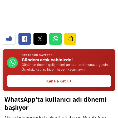
Edirne
Elazığ
Erzincan
Erzurum
Eskişehir
ORTADOĞU GAZETESI
Gündem artık cebinizde!
Gaziantep
Günün en önemli gelişmeleri anında telefonunuza gelsin.
Ücretsiz katılın, hiçbir haberi kaçırmayın.
Giresun
Kanala Katıl
Gümüşhane
Hakkari
WhatsApp'ta kullanıcı adı dönemi
Hatay
başlıyor
Isparta
Meta bünyesinde faaliyet gösteren WhatsApp,