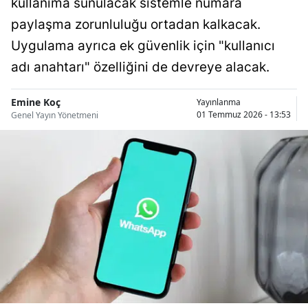
kullanıma sunulacak sistemle numara
Bilecik
paylaşma zorunluluğu ortadan kalkacak.
Bingöl
Uygulama ayrıca ek güvenlik için "kullanıcı
adı anahtarı" özelliğini de devreye alacak.
Bitlis
Bolu
Emine Koç
Yayınlanma
01 Temmuz 2026 - 13:53
Genel Yayın Yönetmeni
Burdur
Bursa
Çanakkale
Çankırı
Çorum
Denizli
Diyarbakır