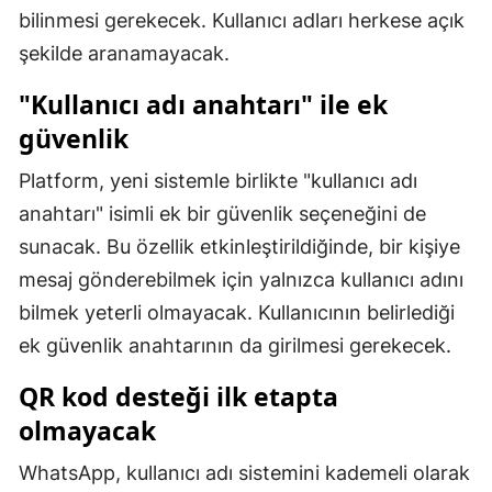
bilinmesi gerekecek. Kullanıcı adları herkese açık
Samsun
şekilde aranamayacak.
Siirt
"Kullanıcı adı anahtarı" ile ek
Sinop
güvenlik
Sivas
Platform, yeni sistemle birlikte "kullanıcı adı
anahtarı" isimli ek bir güvenlik seçeneğini de
Tekirdağ
sunacak. Bu özellik etkinleştirildiğinde, bir kişiye
Tokat
mesaj gönderebilmek için yalnızca kullanıcı adını
Trabzon
bilmek yeterli olmayacak. Kullanıcının belirlediği
ek güvenlik anahtarının da girilmesi gerekecek.
Tunceli
QR kod desteği ilk etapta
Şanlıurfa
olmayacak
Uşak
WhatsApp, kullanıcı adı sistemini kademeli olarak
Van