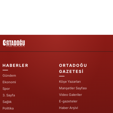
Yalova
Karabük
Kilis
Osmaniye
Düzce
HABERLER
ORTADOĞU
GAZETESI
Gündem
Köşe Yazarları
Ekonomi
Manşetler Sayfası
Spor
Video Galeriler
3. Sayfa
E-gazeteler
Sağlık
Haber Arşivi
Politika