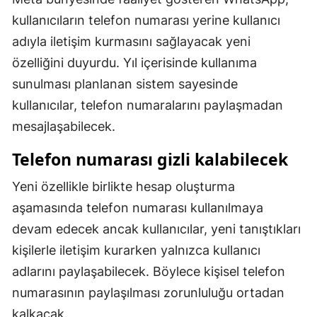
Mersin
kullanıcıların telefon numarası yerine kullanıcı
adıyla iletişim kurmasını sağlayacak yeni
İstanbul
özelliğini duyurdu. Yıl içerisinde kullanıma
İzmir
sunulması planlanan sistem sayesinde
kullanıcılar, telefon numaralarını paylaşmadan
Kars
mesajlaşabilecek.
Kastamonu
Telefon numarası gizli kalabilecek
Kayseri
Yeni özellikle birlikte hesap oluşturma
Kırklareli
aşamasında telefon numarası kullanılmaya
Kırşehir
devam edecek ancak kullanıcılar, yeni tanıştıkları
kişilerle iletişim kurarken yalnızca kullanıcı
Kocaeli
adlarını paylaşabilecek. Böylece kişisel telefon
Konya
numarasının paylaşılması zorunluluğu ortadan
Kütahya
kalkacak.