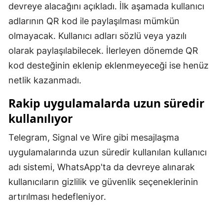
devreye alacağını açıkladı. İlk aşamada kullanıcı
Yozgat
adlarının QR kod ile paylaşılması mümkün
olmayacak. Kullanıcı adları sözlü veya yazılı
Zonguldak
olarak paylaşılabilecek. İlerleyen dönemde QR
Aksaray
kod desteğinin eklenip eklenmeyeceği ise henüz
Bayburt
netlik kazanmadı.
Karaman
Rakip uygulamalarda uzun süredir
kullanılıyor
Kırıkkale
Telegram, Signal ve Wire gibi mesajlaşma
Batman
uygulamalarında uzun süredir kullanılan kullanıcı
Şırnak
adı sistemi, WhatsApp'ta da devreye alınarak
Bartın
kullanıcıların gizlilik ve güvenlik seçeneklerinin
artırılması hedefleniyor.
Ardahan
Iğdır