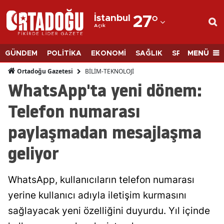
İstanbul
27
°
Açık
Adana
Adıyaman
MENÜ
GÜNDEM
POLİTİKA
EKONOMİ
SAĞLIK
SPOR
BİLİM
Afyonkarahisar
BİLİM-TEKNOLOJİ
Ortadoğu Gazetesi
WhatsApp'ta yeni dönem:
Ağrı
Telefon numarası
Amasya
paylaşmadan mesajlaşma
Ankara
geliyor
Antalya
Artvin
WhatsApp, kullanıcıların telefon numarası
Aydın
yerine kullanıcı adıyla iletişim kurmasını
sağlayacak yeni özelliğini duyurdu. Yıl içinde
Balıkesir