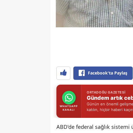
Facebook'ta Paylaş
ORTADOĞU GAZETESI
Gündem artık ceb
Günün en önemli gelişmel
WHATSAPP
katılın, hiçbir haberi kaçı
KANALI
ABD'de federal sağlık sistemi 