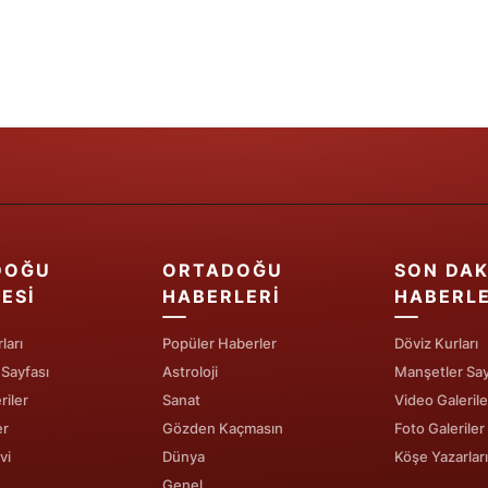
Samsun
Siirt
Sinop
Sivas
Tekirdağ
Tokat
DOĞU
ORTADOĞU
SON DAK
ESI
HABERLERI
HABERL
Trabzon
ları
Popüler Haberler
Döviz Kurları
Tunceli
 Sayfası
Astroloji
Manşetler Say
Şanlıurfa
riler
Sanat
Video Galerile
er
Gözden Kaçmasın
Foto Galeriler
Uşak
vi
Dünya
Köşe Yazarları
Van
Genel