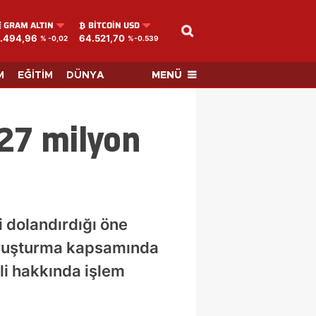
GRAM ALTIN
BITCOIN USD
.494,96
64.521,70
% -0,02
%-0.539
MENÜ
M
EĞİTİM
DÜNYA
 27 milyon
i dolandırdığı öne
Soruşturma kapsamında
li hakkında işlem