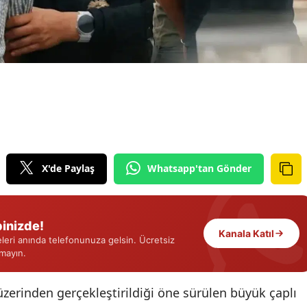
Edirne
Elazığ
Erzincan
Erzurum
Eskişehir
Gaziantep
X'de Paylaş
Whatsapp'tan Gönder
Giresun
Gümüşhane
inizde!
Kanala Katıl
eri anında telefonunuza gelsin. Ücretsiz
Hakkari
rmayın.
Hatay
üzerinden gerçekleştirildiği öne sürülen büyük çaplı
Isparta