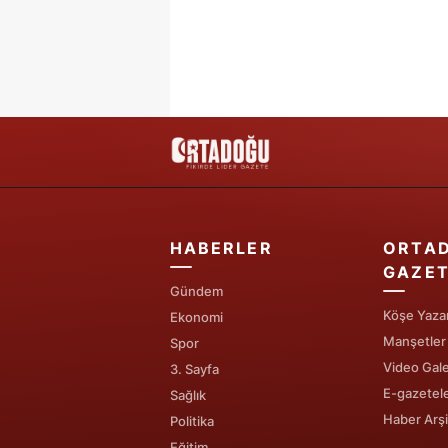
HABERLER
ORTA
GAZET
Gündem
Köşe Yazar
Ekonomi
Manşetler
Spor
Video Gale
3. Sayfa
E-gazetel
Sağlık
Haber Arşi
Politika
Eğitim