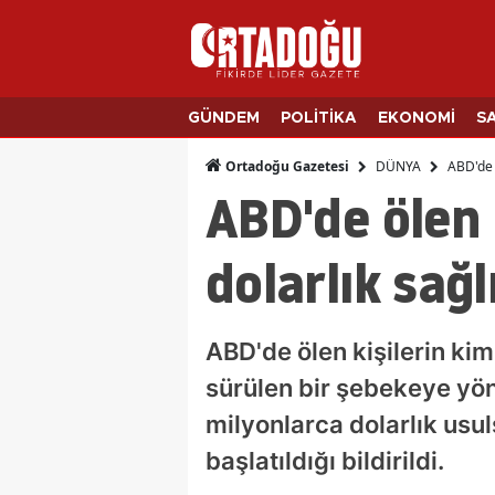
GÜNDEM
POLİTİKA
EKONOMİ
S
DÜNYA
ABD'de ö
Ortadoğu Gazetesi
ABD'de ölen 
dolarlık sağl
ABD'de ölen kişilerin kim
sürülen bir şebekeye yö
milyonlarca dolarlık usu
başlatıldığı bildirildi.