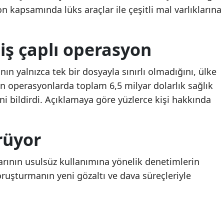
yon kapsamında lüks araçlar ile çeşitli mal varlıklarına
Malatya
Diyarbakır'ın yangın:
Diyarbakır'ın yangın:
Manisa
İtfaiye ekipleri müdahale
İtfaiye ekipleri müdah
iş çaplı operasyon
ediyor
ediyor
Kahramanmaraş
n yalnızca tek bir dosyayla sınırlı olmadığını, ülke
Mardin
n operasyonlarda toplam 6,5 milyar dolarlık sağlık
Muğla
ni bildirdi. Açıklamaya göre yüzlerce kişi hakkında
Muş
rüyor
Nevşehir
Niğde
larının usulsüz kullanımına yönelik denetimlerin
ruşturmanın yeni gözaltı ve dava süreçleriyle
Ordu
Rize
Sakarya