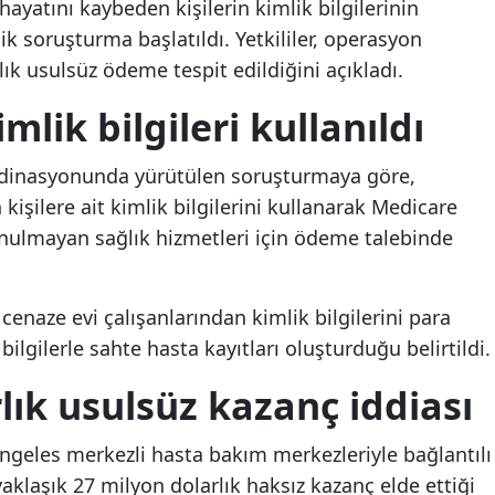
ayatını kaybeden kişilerin kimlik bilgilerinin
Mersin
lik soruşturma başlatıldı. Yetkililer, operasyon
k usulsüz ödeme tespit edildiğini açıkladı.
İstanbul
imlik bilgileri kullanıldı
İzmir
Kars
rdinasyonunda yürütülen soruşturmaya göre,
kişilere ait kimlik bilgilerini kullanarak Medicare
Kastamonu
nulmayan sağlık hizmetleri için ödeme talebinde
Kayseri
Kırklareli
cenaze evi çalışanlarından kimlik bilgilerini para
bilgilerle sahte hasta kayıtları oluşturduğu belirtildi.
Kırşehir
lık usulsüz kazanç iddiası
Kocaeli
Konya
geles merkezli hasta bakım merkezleriyle bağlantılı
yaklaşık 27 milyon dolarlık haksız kazanç elde ettiği
Kütahya