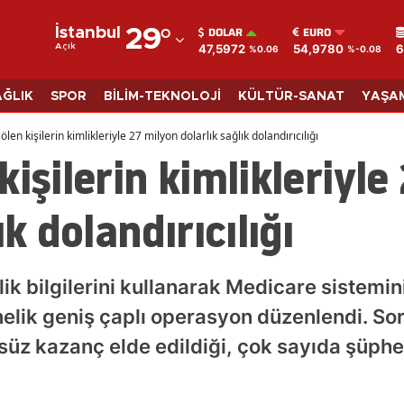
DOLAR
EURO
İstanbul
29
°
47,5972
54,9780
6
Açık
%0.06
%-0.08
Adana
Adıyaman
AĞLIK
SPOR
BİLİM-TEKNOLOJİ
KÜLTÜR-SANAT
YAŞA
Afyonkarahisar
len kişilerin kimlikleriyle 27 milyon dolarlık sağlık dolandırıcılığı
kişilerin kimlikleriyle
Ağrı
Amasya
ık dolandırıcılığı
Ankara
Antalya
lik bilgilerini kullanarak Medicare sistemin
Artvin
nelik geniş çaplı operasyon düzenlendi. 
lsüz kazanç elde edildiği, çok sayıda şüphe
Aydın
Balıkesir