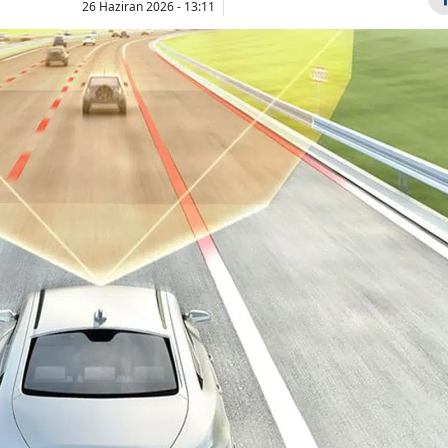
26 Haziran 2026 - 13:11
Bilecik
Bingöl
Bitlis
Bolu
Burdur
İsrail Basını: Tel
Galatasara
Aviv, Trump'ın İran
Rennes maç
Bursa
kararını sosyal
3-3 Goller
Çanakkale
medya...
kimlerden g
Çankırı
Çorum
Denizli
Diyarbakır