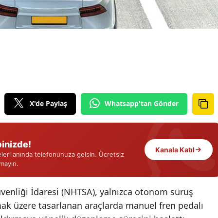
Edirne
Elazığ
Erzincan
Erzurum
Eskişehir
X'de Paylaş
Whatsapp'tan Gönder
Gaziantep
Giresun
inizde!
Kanala Katıl
Gümüşhane
eri anında telefonunuza gelsin. Ücretsiz
rmayın.
Hakkari
üvenliği İdaresi (NHTSA), yalnızca otonom sürüş
Hatay
mak üzere tasarlanan araçlarda manuel fren pedalı
Isparta