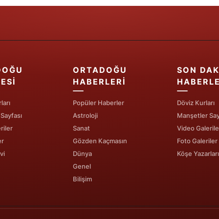
Samsun
Siirt
Sinop
DOĞU
ORTADOĞU
SON DAK
Sivas
ESI
HABERLERI
HABERL
Tekirdağ
ları
Popüler Haberler
Döviz Kurları
 Sayfası
Astroloji
Manşetler Say
Tokat
riler
Sanat
Video Galerile
Trabzon
er
Gözden Kaçmasın
Foto Galeriler
vi
Dünya
Köşe Yazarları
Tunceli
Genel
Şanlıurfa
Bilişim
Uşak
Van