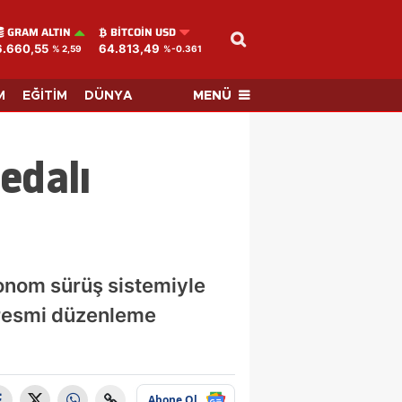
GRAM ALTIN
BITCOIN USD
6.660,55
64.813,49
% 2,59
%-0.361
MENÜ
M
EĞİTİM
DÜNYA
edalı
tonom sürüş sistemiyle
 resmi düzenleme
Abone Ol