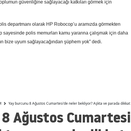
 toplumun güvenliğine sağlayacağı katkıları görmek için
Malatya
Manisa
olis departmanı olarak HP Robocop’u aramızda görmekten
Kahramanmaraş
sayesinde polis memurları kamu yararına çalışmak için daha
tun bize uyum sağlayacağından şüphem yok” dedi.
Mardin
Muğla
Muş
Nevşehir
Niğde
M
Yay burcunu 8 Ağustos Cumartesi'de neler bekliyor? Aşkta ve parada dikkat 
Ordu
 8 Ağustos Cumartesi'
Rize
Sakarya