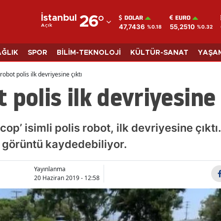
DOLAR
EURO
İstanbul
26
°
47,7436
55,2510
Açık
%0.18
%0.32
Adana
Adıyaman
AĞLIK
SPOR
BİLİM-TEKNOLOJİ
KÜLTÜR-SANAT
YAŞA
Afyonkarahisar
obot polis ilk devriyesine çıktı
polis ilk devriyesine 
Ağrı
Amasya
op’ isimli polis robot, ilk devriyesine çık
Ankara
e görüntü kaydedebiliyor.
Antalya
Yayınlanma
Artvin
20 Haziran 2019 - 12:58
Aydın
Balıkesir