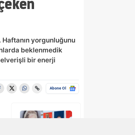
 çeken
r. Haftanın yorgunluğunu
anlarda beklenmedik
lverişli bir enerji
Abone Ol