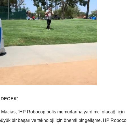
Mersin
İstanbul
İzmir
Kars
Kastamonu
Kayseri
Kırklareli
Kırşehir
EDECEK’
Kocaeli
Osmaniye'de fabrikada
Diyarbakır'da silahlı
 Macias, “HP Robocop polis memurlarına yardımcı olacağı için
Konya
yangın: 2 işçi yaşamını
kavga: 1 hayatını kaybe
üyük bir başarı ve teknoloji için önemli bir gelişme. HP Roboco
yitirdi
Kütahya