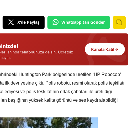
Edirne
Elazığ
X'de Paylaş
Whatsapp'tan Gönder
Erzincan
Erzurum
inizde!
Kanala Katıl
eri anında telefonunuza gelsin. Ücretsiz
Eskişehir
rmayın.
Gaziantep
şehrindeki Huntington Park bölgesinde üretilen ‘HP Robocop’
Giresun
a ilk devriyesine çıktı. Polis robotu, resmi olarak polis teşkilatı
Gümüşhane
ediyesi ve polis teşkilatının ortak çabaları ile üretildiği
len başlığının yüksek kalite görüntü ve ses kaydı alabildiği
Hakkari
Hatay
Isparta