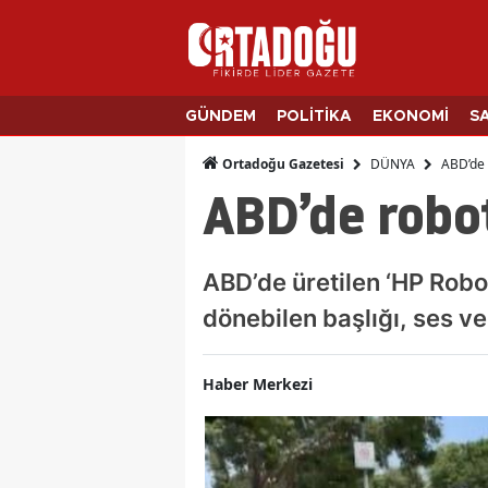
GÜNDEM
POLİTİKA
EKONOMİ
S
DÜNYA
ABD’de r
Ortadoğu Gazetesi
ABD’de robot 
ABD’de üretilen ‘HP Roboc
dönebilen başlığı, ses v
Haber Merkezi