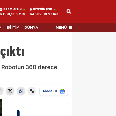
GRAM ALTIN
BITCOIN USD
6.660,55
64.912,00
% 2,59
%0.878
MENÜ
M
EĞİTİM
DÜNYA
çıktı
tı. Robotun 360 derece
Abone Ol