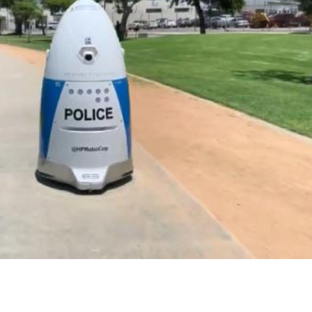
Bilecik
Bingöl
Çılgın Sayısal Loto
Balık burcu
Bitlis
sonuçları nereden
yorum 6
Bolu
sorgulanır,
Ağustos'ta 
ikramiye n...
söylüyor, h
Burdur
kon...
Bursa
Çanakkale
Çankırı
Çorum
Denizli
Diyarbakır