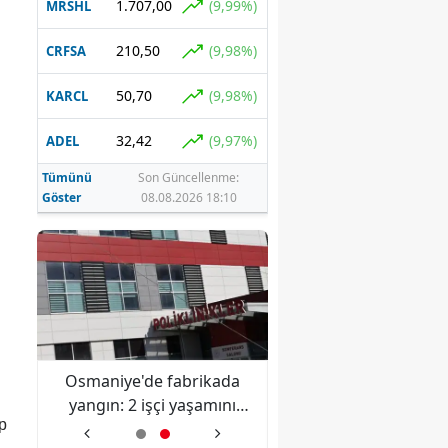
1.707,00
(9,99%)
MRSHL
210,50
(9,98%)
CRFSA
50,70
(9,98%)
KARCL
32,42
(9,97%)
ADEL
Tümünü
Son Güncellenme:
Göster
08.08.2026 18:10
Osmaniye'de fabrikada
Diyarbakır'da silah
tti
yangın: 2 işçi yaşamını
kavga: 1 hayatını kay
p
yitirdi