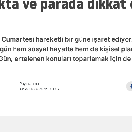
kta ve parada dikkat
Samsun
Siirt
Sinop
 Cumartesi hareketli bir güne işaret ediyo
Sivas
ugün hem sosyal hayatta hem de kişisel pl
. Gün, ertelenen konuları toparlamak için de e
Tekirdağ
Tokat
Trabzon
Yayınlanma
08 Ağustos 2026 - 01:07
Tunceli
Şanlıurfa
Uşak
Van