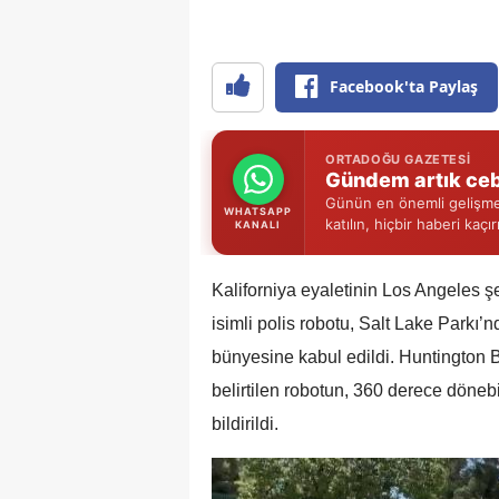
Facebook'ta Paylaş
ORTADOĞU GAZETESI
Gündem artık ceb
Günün en önemli gelişmel
WHATSAPP
katılın, hiçbir haberi kaçı
KANALI
Kaliforniya eyaletinin Los Angeles 
isimli polis robotu, Salt Lake Parkı’nd
bünyesine kabul edildi. Huntington Bel
belirtilen robotun, 360 derece dönebi
bildirildi.