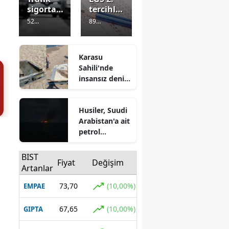
sigortası
tercihler
nda yeni
ne
52
89
dönem:
zaman
Görüntülenm
Görüntülenm
Düzenle
yapılaca
e
2 gün önce
e
2 gün önce
me
k, kaç
Karasu
yürürlüğ
okul
Sahili'nde
e girdi
yazılabil
insansız deniz
ecek?
aracı bulundu:
Birinci
Muhafaza
nakil
Husiler, Suudi
altına alındı
dönemi
Arabistan'a ait
açıldı
petrol
gemisini hedef
aldıklarını
BIST
Fiyat
Değişim
açıkladı
Artanlar
73,70
(10,00%)
EMPAE
67,65
(10,00%)
GIPTA