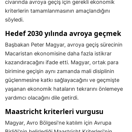
civarında avroya geçiş için gerekli ekonomik
Mersin
kriterlerin tamamlanmasının amaçlandığını
söyledi.
İstanbul
Hedef 2030 yılında avroya geçmek
İzmir
Kars
Başbakan Peter Magyar, avroya geçiş sürecinin
Macaristan ekonomisine daha fazla istikrar
Kastamonu
kazandıracağını ifade etti. Magyar, ortak para
Kayseri
birimine geçişin aynı zamanda mali disiplinin
güçlenmesine katkı sağlayacağını ve geçmişte
Kırklareli
yaşanan ekonomik hataların tekrarını önlemeye
Kırşehir
yardımcı olacağını dile getirdi.
Kocaeli
Maastricht kriterleri vurgusu
Konya
Magyar, Avro Bölgesi'ne katılım için Avrupa
Kütahya
Birliği'nin belirlediği Maastricht Kriterleri'nin