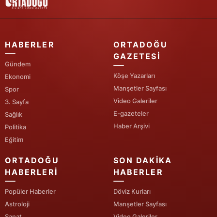
Yozgat
Zonguldak
HABERLER
ORTADOĞU
GAZETESI
Aksaray
Gündem
Köşe Yazarları
Bayburt
Ekonomi
Manşetler Sayfası
Spor
Karaman
Video Galeriler
3. Sayfa
E-gazeteler
Sağlık
Kırıkkale
Haber Arşivi
Politika
Batman
Eğitim
Şırnak
ORTADOĞU
SON DAKIKA
HABERLERI
HABERLER
Bartın
Popüler Haberler
Döviz Kurları
Ardahan
Astroloji
Manşetler Sayfası
Iğdır
Sanat
Video Galeriler