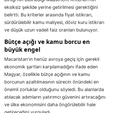
eksiksiz şekilde yerine getirilmesi gerektiğini
Malatya
belirtti. Bu kriterler arasında fiyat istikrarı,
Manisa
sürdürülebilir kamu maliyesi, döviz kuru istikrarı
Kahramanmaraş
ve düşük uzun vadeli faiz oranları bulunuyor.
Mardin
Bütçe açığı ve kamu borcu en
büyük engel
Muğla
Macaristan'ın henüz avroya geçiş için gerekli
Muş
ekonomik şartları karşılamadığını ifade eden
Nevşehir
Magyar, özellikle bütçe açığının ve kamu
Niğde
borcunun azaltılmasının sürecin önündeki en
önemli zorluklar olduğunu söyledi. Bu alanlarda
Ordu
atılacak adımların yatırımcı güvenini artıracağını
Rize
ve ülke ekonomisini daha öngörülebilir hale
Sakarya
getireceğini vurguladı.