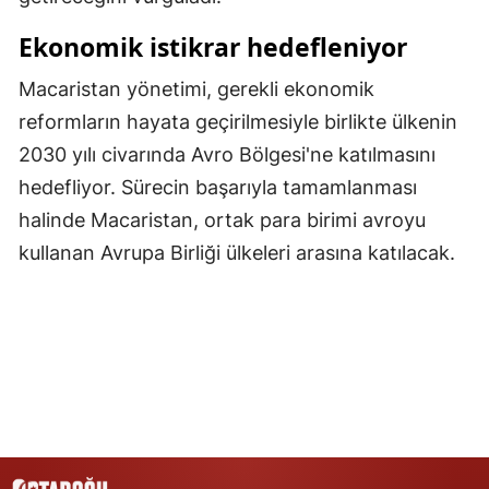
Samsun
Ekonomik istikrar hedefleniyor
Siirt
Macaristan yönetimi, gerekli ekonomik
reformların hayata geçirilmesiyle birlikte ülkenin
Sinop
2030 yılı civarında Avro Bölgesi'ne katılmasını
Sivas
hedefliyor. Sürecin başarıyla tamamlanması
Tekirdağ
halinde Macaristan, ortak para birimi avroyu
kullanan Avrupa Birliği ülkeleri arasına katılacak.
Tokat
Trabzon
Tunceli
Şanlıurfa
Uşak
Van