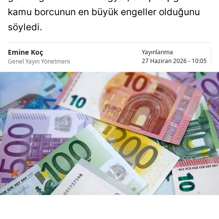
Bilecik
kamu borcunun en büyük engeller olduğunu
söyledi.
Bingöl
Bitlis
Emine Koç
Yayınlanma
27 Haziran 2026 - 10:05
Genel Yayın Yönetmeni
Bolu
Burdur
Bursa
Çanakkale
Çankırı
Çorum
Denizli
Diyarbakır