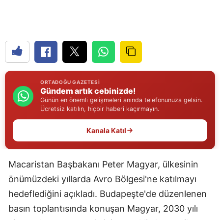
Edirne
Elazığ
Erzincan
Erzurum
ORTADOĞU GAZETESI
Gündem artık cebinizde!
Eskişehir
Günün en önemli gelişmeleri anında telefonunuza gelsin.
Ücretsiz katılın, hiçbir haberi kaçırmayın.
Gaziantep
Kanala Katıl
Giresun
Gümüşhane
Macaristan Başbakanı Peter Magyar, ülkesinin
Hakkari
önümüzdeki yıllarda Avro Bölgesi'ne katılmayı
Hatay
hedeflediğini açıkladı. Budapeşte'de düzenlenen
basın toplantısında konuşan Magyar, 2030 yılı
Isparta