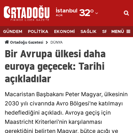
İstanbul
32
°
Açık
Adana
Adıyaman
MENÜ
GÜNDEM
POLİTİKA
EKONOMİ
SAĞLIK
SPOR
BİLİM
Afyonkarahisar
DÜNYA
Ortadoğu Gazetesi
Bir Avrupa ülkesi daha
Ağrı
euroya geçecek: Tarihi
Amasya
açıkladılar
Ankara
Antalya
Macaristan Başbakanı Peter Magyar, ülkesinin
Artvin
2030 yılı civarında Avro Bölgesi'ne katılmayı
hedeflediğini açıkladı. Avroya geçiş için
Aydın
Maastricht Kriterleri'nin karşılanması
Balıkesir
gerektiğini belirten Magyar, bütçe açığı ve