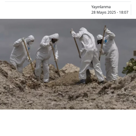
Bilecik
Yayınlanma
28 Mayıs 2025 - 18:07
Bingöl
Bitlis
Bolu
Burdur
Bursa
Çanakkale
Çankırı
Çorum
Denizli
Diyarbakır