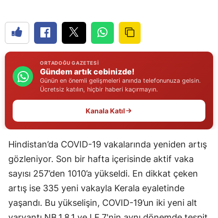
Edirne
Elazığ
Erzincan
ORTADOĞU GAZETESI
Gündem artık cebinizde!
Erzurum
Günün en önemli gelişmeleri anında telefonunuza gelsin.
Ücretsiz katılın, hiçbir haberi kaçırmayın.
Eskişehir
Kanala Katıl
Gaziantep
Giresun
Hindistan’da COVID-19 vakalarında yeniden artış
Gümüşhane
gözleniyor. Son bir hafta içerisinde aktif vaka
Hakkari
sayısı 257’den 1010’a yükseldi. En dikkat çeken
artış ise 335 yeni vakayla Kerala eyaletinde
Hatay
yaşandı. Bu yükselişin, COVID-19’un iki yeni alt
Isparta
varyantı NB.1.8.1 ve LF.7'nin aynı dönemde tespit