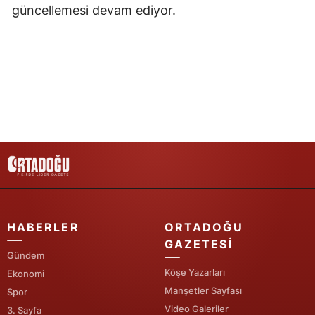
güncellemesi devam ediyor.
Yozgat
Zonguldak
Aksaray
Bayburt
Karaman
Kırıkkale
Batman
HABERLER
ORTADOĞU
Şırnak
GAZETESI
Gündem
Bartın
Köşe Yazarları
Ekonomi
Ardahan
Manşetler Sayfası
Spor
Video Galeriler
3. Sayfa
Iğdır