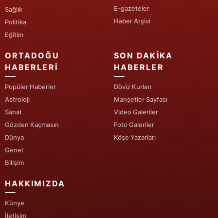
E-gazeteler
Sağlık
Yalova
Haber Arşivi
Politika
Eğitim
Karabük
ORTADOĞU
SON DAKIKA
Kilis
HABERLERI
HABERLER
Osmaniye
Popüler Haberler
Döviz Kurları
Düzce
Astroloji
Manşetler Sayfası
Sanat
Video Galeriler
Gözden Kaçmasın
Foto Galeriler
Dünya
Köşe Yazarları
Genel
Bilişim
HAKKIMIZDA
Künye
İletişim