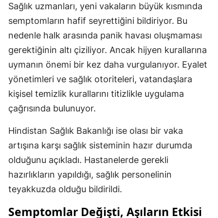
Sağlık uzmanları, yeni vakaların büyük kısmında
Malatya
semptomların hafif seyrettiğini bildiriyor. Bu
nedenle halk arasında panik havası oluşmaması
Manisa
gerektiğinin altı çiziliyor. Ancak hijyen kurallarına
Kahramanmaraş
uymanın önemi bir kez daha vurgulanıyor. Eyalet
Mardin
yönetimleri ve sağlık otoriteleri, vatandaşlara
kişisel temizlik kurallarını titizlikle uygulama
Muğla
çağrısında bulunuyor.
Muş
Hindistan Sağlık Bakanlığı ise olası bir vaka
Nevşehir
artışına karşı sağlık sisteminin hazır durumda
Niğde
olduğunu açıkladı. Hastanelerde gerekli
hazırlıkların yapıldığı, sağlık personelinin
Ordu
teyakkuzda olduğu bildirildi.
Rize
Semptomlar Değişti, Aşıların Etkisi
Sakarya