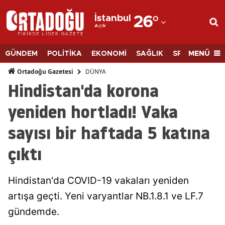
İstanbul
26
°
Açık
Adana
Adıyaman
MENÜ
GÜNDEM
POLİTİKA
EKONOMİ
SAĞLIK
SPOR
BİLİM
Afyonkarahisar
DÜNYA
Ortadoğu Gazetesi
Hindistan'da korona
Ağrı
yeniden hortladı! Vaka
Amasya
sayısı bir haftada 5 katına
Ankara
çıktı
Antalya
Artvin
Hindistan'da COVID-19 vakaları yeniden
Aydın
artışa geçti. Yeni varyantlar NB.1.8.1 ve LF.7
gündemde.
Balıkesir