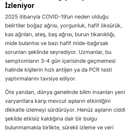
İzleniyor
Samsun
2025 itibarıyla COVID-19’un neden olduğu
Siirt
belirtiler boğaz ağrısı, yorgunluk, hafif öksürük,
kas ağrıları, ateş, baş ağrısı, burun tıkanıklığı,
Sinop
mide bulantısı ve bazı hafif mide-bağırsak
Sivas
sorunları şeklinde seyrediyor. Uzmanlar, bu
Tekirdağ
semptomların 3-4 gün içerisinde geçmemesi
halinde kişilerin hızlı antijen ya da PCR testi
Tokat
yaptırmalarını tavsiye ediyor.
Trabzon
Öte yandan, dünya genelinde bilim insanları yeni
Tunceli
varyantlara karşı mevcut aşıların etkinliğini
Şanlıurfa
dikkatle izlemeyi sürdürüyor. Henüz aşıların ciddi
şekilde etkisiz kaldığına dair bir bulgu
Uşak
bulunmamakla birlikte, sürekli izleme ve veri
Van