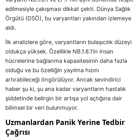
edilmesiyle çakışması dikkat çekti. Dünya Sağlık
Mersin
Örgütü (DSÖ), bu varyantları yakından izlemeye
İstanbul
aldı.
İzmir
İlk analizlere göre, varyantların bulaşıcılık düzeyi
Kars
oldukça yüksek. Özellikle NB.1.8.1’in insan
Kastamonu
hücrelerine bağlanma kapasitesinin daha fazla
olduğu ve bu özelliğin yayılma hızını
Kayseri
artırabileceği öngörülüyor. Ancak sevindirici
Kırklareli
haber şu ki, şu ana kadar varyantların hastalık
şiddetinde belirgin bir artışa yol açtığına dair
Kırşehir
bilimsel bir veri bulunmuyor.
Kocaeli
Uzmanlardan Panik Yerine Tedbir
Konya
Çağrısı
Kütahya