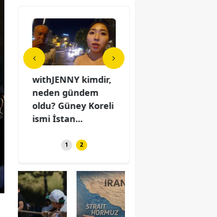
mdir,
withJENNY kimdir,
Cansever kimdir,
wit
evli
neden gündem
neden öldü, evli
ned
aze
oldu? Güney Koreli
miydi? Cenaze
old
.
ismi İstan...
töreni bilgi...
ismi
1
2