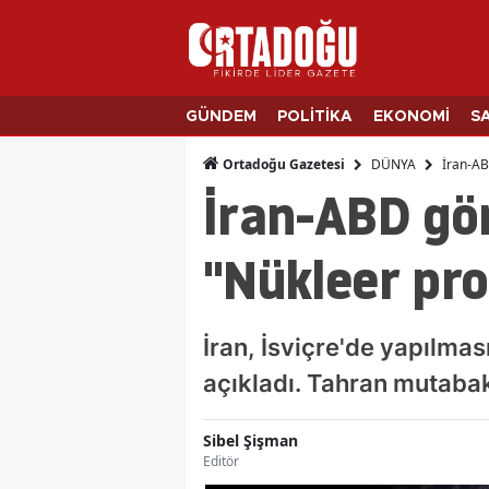
GÜNDEM
POLİTİKA
EKONOMİ
S
DÜNYA
İran-AB
Ortadoğu Gazetesi
İran-ABD gör
"Nükleer pr
İran, İsviçre'de yapılmas
açıkladı. Tahran mutabak
Sibel Şişman
Editör