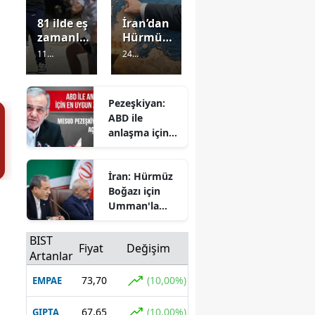
81 ilde eş
İran’dan
zamanlı
Hürmüz
aile
mesajı:
11
24
kampı:
ABD
Görüntülenm
Görüntülenm
10 bin
davranış
e
1 gün önce
e
1 gün önce
aile
ını
Pezeşkiyan:
doğayla
düzeltm
ABD ile
buluştu
eden
anlaşma için
açılmaya
en uygun
cak
zaman
İran: Hürmüz
Boğazı için
Umman'la
anlaşmaya
yakınız
BIST
Fiyat
Değişim
Artanlar
73,70
(10,00%)
EMPAE
67,65
(10,00%)
GIPTA