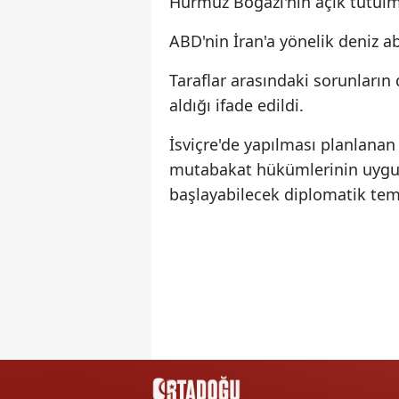
Hürmüz Boğazı'nın açık tutulm
ABD'nin İran'a yönelik deniz ab
Taraflar arasındaki sorunların 
aldığı ifade edildi.
İsviçre'de yapılması planlanan
mutabakat hükümlerinin uygul
başlayabilecek diplomatik tema