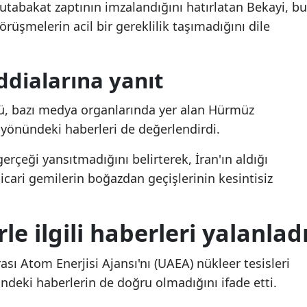
utabakat zaptının imzalandığını hatırlatan Bekayi, bu
Mekke Anlaşması'nda
Mekke Anlaşması'nd
Malatya
rüşmelerin acil bir gereklilik taşımadığını dile
"NATO" detayı
"NATO" detayı
Manisa
dialarına yanıt
Kahramanmaraş
Mardin
üsü, bazı medya organlarında yer alan Hürmüz
 yönündeki haberleri de değerlendirdi.
Muğla
erçeği yansıtmadığını belirterek, İran'ın aldığı
Muş
icari gemilerin boğazdan geçişlerinin kesintisiz
Nevşehir
Niğde
le ilgili haberleri yalanlad
Ordu
rası Atom Enerjisi Ajansı'nı (UAEA) nükleer tesisleri
Rize
deki haberlerin de doğru olmadığını ifade etti.
Sakarya