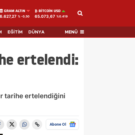
GRAM ALTIN
BITCOIN USD
6.627,27
65.073,67
% -0,50
%0.419
MENÜ
M
EĞİTİM
DÜNYA
he ertelendi:
r tarihe ertelendiğini
Abone Ol