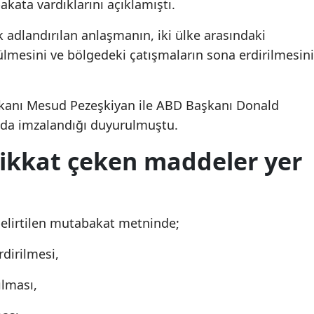
kata vardıklarını açıklamıştı.
Yozgat
 adlandırılan anlaşmanın, iki ülke arasındaki
ülmesini ve bölgedeki çatışmaların sona erdirilmesini
Zonguldak
Aksaray
kanı Mesud Pezeşkiyan ile ABD Başkanı Donald
Bayburt
mda imzalandığı duyurulmuştu.
Karaman
ikkat çeken maddeler yer
Kırıkkale
Batman
belirtilen mutabakat metninde;
Şırnak
dirilmesi,
Bartın
ılması,
Ardahan
Iğdır