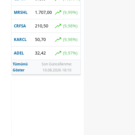
1.707,00
(9,99%)
MRSHL
210,50
(9,98%)
CRFSA
50,70
(9,98%)
KARCL
32,42
(9,97%)
ADEL
Tümünü
Son Güncellenme:
Göster
10.08.2026 18:10
ığı