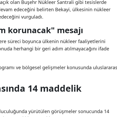
çık olan Buşehr Nükleer Santrali gibi tesislerde
Samsun
evam edeceğini belirten Bekayi, ülkesinin nükleer
deceğini vurguladı.
Siirt
m korunacak" mesajı
Sinop
ere süreci boyunca ülkenin nükleer faaliyetlerini
Sivas
onuda herhangi bir geri adım atılmayacağını ifade
Tekirdağ
Tokat
rogramı ve bölgesel gelişmeler konusunda uluslararas
Trabzon
Tunceli
asında 14 maddelik
Şanlıurfa
Uşak
buluculuğunda yürütülen görüşmeler sonucunda 14
Van