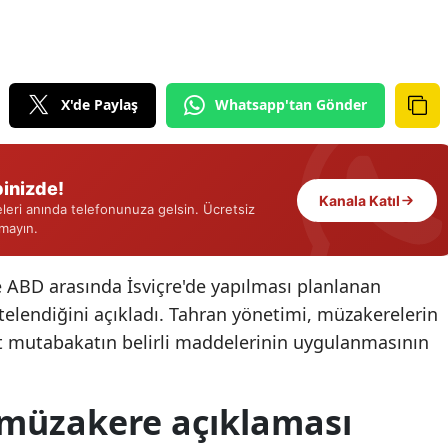
Edirne
Elazığ
X'de Paylaş
Whatsapp'tan Gönder
Erzincan
Erzurum
inizde!
Eskişehir
Kanala Katıl
eri anında telefonunuza gelsin. Ücretsiz
Gaziantep
rmayın.
Giresun
ile ABD arasında İsviçre'de yapılması planlanan
Gümüşhane
rtelendiğini açıkladı. Tahran yönetimi, müzakerelerin
t mutabakatın belirli maddelerinin uygulanmasının
Hakkari
Hatay
k müzakere açıklaması
Isparta