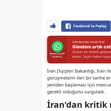
Facebook'ta Paylaş
ORTADOĞU GAZETESI
Gündem artık ceb
Günün en önemli gelişmel
WHATSAPP
katılın, hiçbir haberi kaçı
KANALI
İran Dışişleri Bakanlığı, İran 
görüşmelerin ileri bir tarihe e
yeniden başlaması için mevcu
gerekli olduğunu vurguladı.
İran'dan kriti