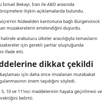
ü İsmail Bekayi, İran ile ABD arasında
Mersin
görüşmelere ilişkin açıklamalarda bulundu.
İstanbul
İsviçre'nin Nidwalden kantonuna bağlı Bürgenstock
İzmir
an müzakerelerin ertelendiğini duyurdu.
Kars
 halinde arabulucu ülkeler aracılığıyla temasların
zakereler için gerekli şartlar oluştuğunda
Kastamonu
i ifade etti.
Kayseri
elerine dikkat çekildi
Kırklareli
 başlaması için daha önce imzalanan mutabakat
Kırşehir
gulanmasının önem taşıdığını söyledi.
Kocaeli
4, 5, 10 ve 11'inci maddelerinin hayata geçirilmesi ve
Konya
ktiğini belirtti.
Bakan Fidan açıkladı!
Bakan Fidan açıkladı!
Kütahya
Türkiye'nin de imzaladığı
Türkiye'nin de imzalad