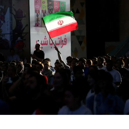
Bilecik
Bingöl
Bitlis
Bolu
withJENNY kimdir,
Cansever ki
Burdur
neden gündem
neden öldü, 
oldu? Güney Koreli
miydi? Cen
Bursa
ismi İstan...
töreni bilgi..
Çanakkale
Çankırı
Çorum
Denizli
Diyarbakır