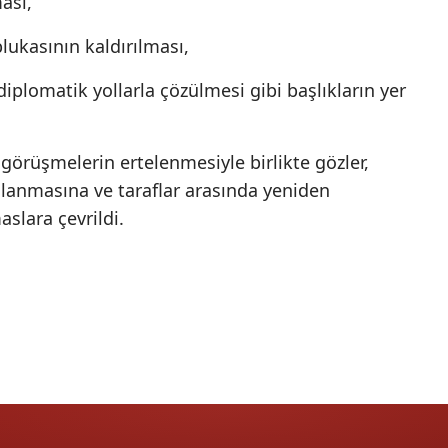
ası,
Yalova
lukasının kaldırılması,
Karabük
diplomatik yollarla çözülmesi gibi başlıkların yer
Kilis
 görüşmelerin ertelenmesiyle birlikte gözler,
Osmaniye
anmasına ve taraflar arasında yeniden
Düzce
slara çevrildi.