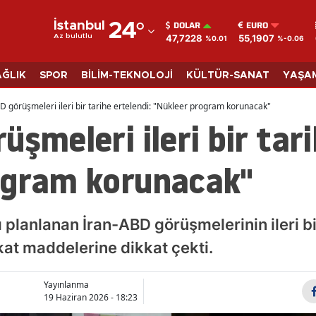
DOLAR
EURO
İstanbul
24
°
47,7228
55,1907
Az bulutlu
%0.01
%-0.06
Adana
Adıyaman
AĞLIK
SPOR
BİLİM-TEKNOLOJİ
KÜLTÜR-SANAT
YAŞA
Afyonkarahisar
D görüşmeleri ileri bir tarihe ertelendi: "Nükleer program korunacak"
üşmeleri ileri bir tari
Ağrı
Amasya
ogram korunacak"
Ankara
Antalya
ı planlanan İran-ABD görüşmelerinin ileri bi
Artvin
at maddelerine dikkat çekti.
Aydın
Yayınlanma
19 Haziran 2026 - 18:23
Balıkesir