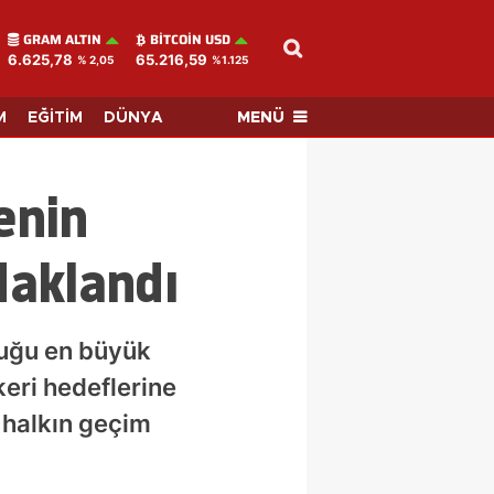
GRAM ALTIN
BITCOIN USD
6.625,78
65.216,59
% 2,05
%1.125
MENÜ
M
EĞİTİM
DÜNYA
enin
daklandı
duğu en büyük
eri hedeflerine
 halkın geçim