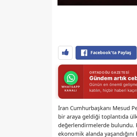
Facebook'ta Paylaş
ORTADOĞU GAZETESI
Gündem artık ceb
Günün en önemli gelişmel
WHATSAPP
katılın, hiçbir haberi kaçı
KANALI
İran Cumhurbaşkanı Mesud Peze
bir araya geldiği toplantıda ü
değerlendirmelerde bulundu.
ekonomik alanda yaşandığını 