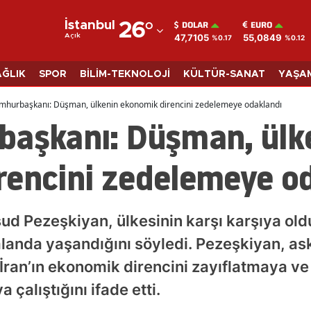
DOLAR
EURO
İstanbul
26
°
47,7105
55,0849
Açık
%0.17
%0.12
Adana
Adıyaman
AĞLIK
SPOR
BİLİM-TEKNOLOJİ
KÜLTÜR-SANAT
YAŞA
Afyonkarahisar
mhurbaşkanı: Düşman, ülkenin ekonomik direncini zedelemeye odaklandı
başkanı: Düşman, ülk
Ağrı
Amasya
rencini zedelemeye o
Ankara
Antalya
d Pezeşkiyan, ülkesinin karşı karşıya ol
Artvin
anda yaşandığını söyledi. Pezeşkiyan, ask
ran’ın ekonomik direncini zayıflatmaya ve
Aydın
çalıştığını ifade etti.
Balıkesir