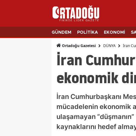
GÜNDEM
POLİTİKA
EKONOMİ
S
DÜNYA
İran Cu
Ortadoğu Gazetesi
İran Cumhur
ekonomik di
İran Cumhurbaşkanı Mesu
mücadelenin ekonomik al
ulaşamayan “düşmanın” İ
kaynaklarını hedef almaya 