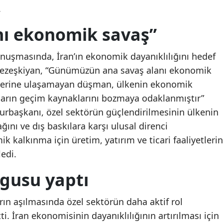
.
Mersin
nı ekonomik savaş”
İstanbul
İzmir
uşmasında, İran’ın ekonomik dayanıklılığını hedef
. Pezeşkiyan, “Günümüzün ana savaş alanı ekonomik
Kars
eflerine ulaşamayan düşman, ülkenin ekonomik
Kastamonu
ların geçim kaynaklarını bozmaya odaklanmıştır”
hurbaşkanı, özel sektörün güçlendirilmesinin ülkenin
Kayseri
ını ve dış baskılara karşı ulusal direnci
Kırklareli
ik kalkınma için üretim, yatırım ve ticari faaliyetlerin
edi.
Kırşehir
rgusu yaptı
Kocaeli
Konya
ın aşılmasında özel sektörün daha aktif rol
ti. İran ekonomisinin dayanıklılığının artırılması için
Kütahya