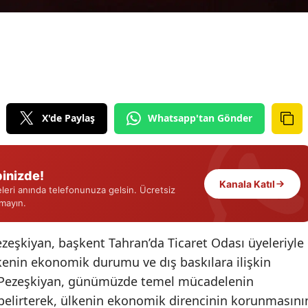
Edirne
Elazığ
Erzincan
Erzurum
X'de Paylaş
Whatsapp'tan Gönder
Eskişehir
Gaziantep
inizde!
Kanala Katıl
Giresun
eri anında telefonunuza gelsin. Ücretsiz
rmayın.
Gümüşhane
şkiyan, başkent Tahran’da Ticaret Odası üyeleriyle
Hakkari
lkenin ekonomik durumu ve dış baskılara ilişkin
Hatay
 Pezeşkiyan, günümüzde temel mücadelenin
Isparta
belirterek, ülkenin ekonomik direncinin korunmasını