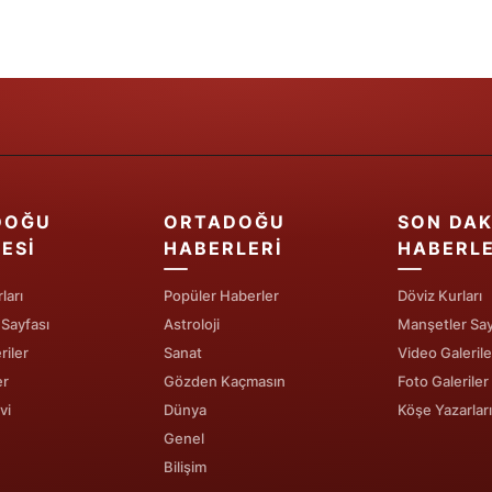
Samsun
Siirt
Sinop
Sivas
Tekirdağ
DOĞU
ORTADOĞU
SON DAK
ESI
HABERLERI
HABERL
Tokat
ları
Popüler Haberler
Döviz Kurları
Trabzon
 Sayfası
Astroloji
Manşetler Say
Tunceli
riler
Sanat
Video Galerile
er
Gözden Kaçmasın
Foto Galeriler
Şanlıurfa
vi
Dünya
Köşe Yazarları
Genel
Uşak
Bilişim
Van