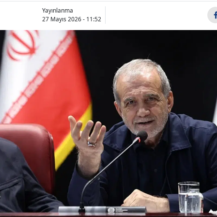
Bilecik
Yayınlanma
27 Mayıs 2026 - 11:52
Bingöl
Bitlis
Bolu
Burdur
Bursa
6 Ağustos
Zonguldak’
Perşembe reyting
şüpheli ölü
Çanakkale
sonuçları belli oldu,
yaşındaki 
Çankırı
birinci kim...
evinde ölü n
Çorum
Denizli
Diyarbakır