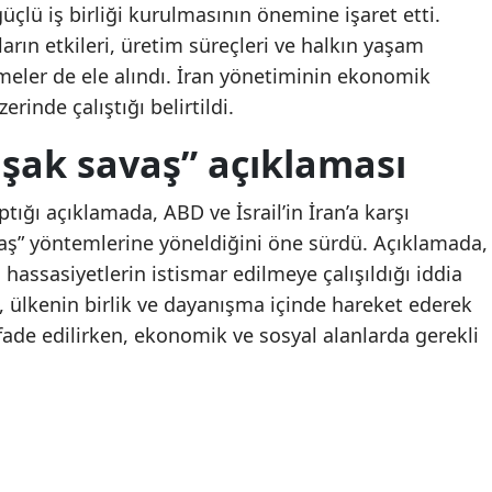
güçlü iş birliği kurulmasının önemine işaret etti.
Malatya
İsrail’den Macron’a Sert
İsrail’den Macron’a Se
rın etkileri, üretim süreçleri ve halkın yaşam
Tepki: “Bizi Sırtımızdan
Tepki: “Bizi Sırtımızda
rmeler de ele alındı. İran yönetiminin ekonomik
Manisa
Bıçakladı”
Bıçakladı”
erinde çalıştığı belirtildi.
Kahramanmaraş
şak savaş” açıklaması
Mardin
ptığı açıklamada, ABD ve İsrail’in İran’a karşı
Muğla
vaş” yöntemlerine yöneldiğini öne sürdü. Açıklamada,
Muş
hassasiyetlerin istismar edilmeye çalışıldığı iddia
, ülkenin birlik ve dayanışma içinde hareket ederek
Nevşehir
ifade edilirken, ekonomik ve sosyal alanlarda gerekli
Niğde
Ordu
Rize
Sakarya