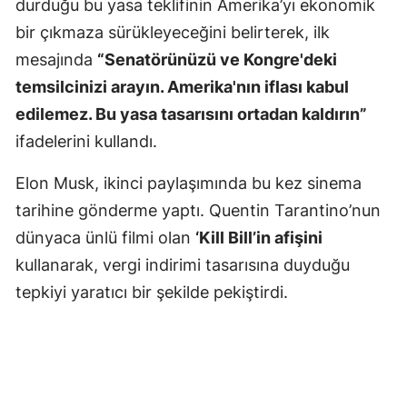
durduğu bu yasa teklifinin Amerika’yı ekonomik
Mersin
bir çıkmaza sürükleyeceğini belirterek, ilk
mesajında
“Senatörünüzü ve Kongre'deki
İstanbul
temsilcinizi arayın. Amerika'nın iflası kabul
İzmir
edilemez. Bu yasa tasarısını ortadan kaldırın”
Kars
ifadelerini kullandı.
Kastamonu
Elon Musk, ikinci paylaşımında bu kez sinema
tarihine gönderme yaptı. Quentin Tarantino’nun
Kayseri
dünyaca ünlü filmi olan
‘Kill Bill’in afişini
Kırklareli
kullanarak, vergi indirimi tasarısına duyduğu
Kırşehir
tepkiyi yaratıcı bir şekilde pekiştirdi.
Kocaeli
Konya
Kütahya