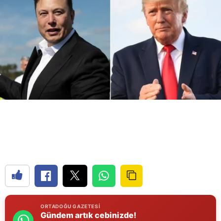
Bilecik
Bingöl
Bitlis
Bolu
Burdur
Bursa
Çanakkale
Çankırı
Çorum
Denizli
ORTADOĞU GAZETESI
Diyarbakır
Gündem artık cebinizde!