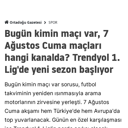
Malatya
Manisa
SPOR
Ortadoğu Gazetesi
Bugün kimin maçı var, 7
Kahramanmaraş
Ağustos Cuma maçları
Mardin
hangi kanalda? Trendyol 1.
Muğla
Lig'de yeni sezon başlıyor
Muş
Nevşehir
Bugün kimin maçı var sorusu, futbol
Niğde
takviminin yeniden ısınmasıyla arama
motorlarının zirvesine yerleşti. 7 Ağustos
Ordu
Cuma akşamı hem Türkiye'de hem Avrupa'da
Rize
top yuvarlanacak. Günün en özel karşılaşması
Sakarya