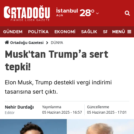
İstanbul
28
°
Açık
Adana
Adıyaman
MENÜ
GÜNDEM
POLİTİKA
EKONOMİ
SAĞLIK
SPOR
BİLİM
Afyonkarahisar
DÜNYA
Ortadoğu Gazetesi
Musk'tan Trump’a sert
Ağrı
tepki!
Amasya
Ankara
Elon Musk, Trump destekli vergi indirimi
tasarısına sert çıktı.
Antalya
Artvin
Nehir Durdağı
Yayınlanma
Güncellenme
05 Haziran 2025 - 16:57
05 Haziran 2025 - 17:01
Editör
Aydın
Balıkesir