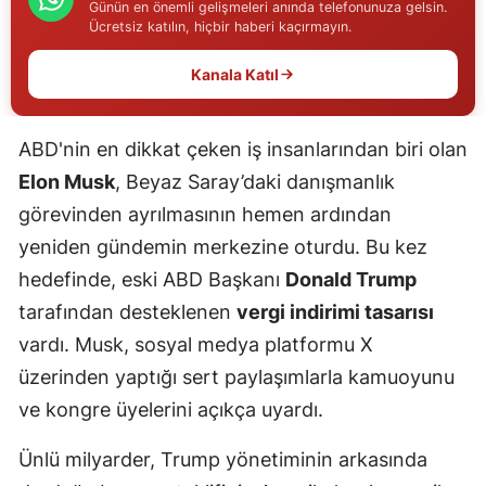
Günün en önemli gelişmeleri anında telefonunuza gelsin.
Edirne
Ücretsiz katılın, hiçbir haberi kaçırmayın.
Elazığ
Kanala Katıl
Erzincan
ABD'nin en dikkat çeken iş insanlarından biri olan
Erzurum
Elon Musk
, Beyaz Saray’daki danışmanlık
Eskişehir
görevinden ayrılmasının hemen ardından
yeniden gündemin merkezine oturdu. Bu kez
Gaziantep
hedefinde, eski ABD Başkanı
Donald Trump
Giresun
tarafından desteklenen
vergi indirimi tasarısı
Gümüşhane
vardı. Musk, sosyal medya platformu X
üzerinden yaptığı sert paylaşımlarla kamuoyunu
Hakkari
ve kongre üyelerini açıkça uyardı.
Hatay
Ünlü milyarder, Trump yönetiminin arkasında
Isparta