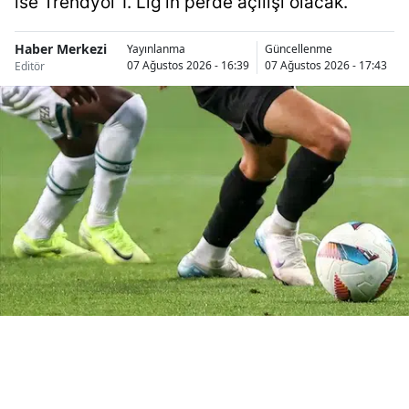
ise Trendyol 1. Lig'in perde açılışı olacak.
Samsun
Haber Merkezi
Yayınlanma
Güncellenme
07 Ağustos 2026 - 16:39
07 Ağustos 2026 - 17:43
Editör
Siirt
Sinop
Sivas
Tekirdağ
Tokat
Trabzon
Tunceli
Şanlıurfa
Uşak
Van