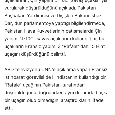
uçaklarının, Çin yapımı "J-10C" savaş uçaklarıyla
Mersin
vurularak düşürüldüğünü açıkladı. Pakistan
Başbakan Yardımcısı ve Dışişleri Bakanı İshak
İstanbul
Dar, dün parlamentoya yaptığı bilgilendirmede,
İzmir
Pakistan Hava Kuvvetlerinin çatışmalarda Çin
yapımı "J-10C" savaş uçaklarını kullandığını, bu
Kars
uçakların Fransız yapımı 3 "Rafale" dahil 5 Hint
Kastamonu
uçağını düşürdüğünü belirtti.
Kayseri
ABD televizyonu CNN'e açıklama yapan Fransız
Kırklareli
istihbarat görevlisi de Hindistan'ın kullandığı bir
Kırşehir
"Rafale" uçağının Pakistan tarafından
Kocaeli
düşürüldüğünü doğrularken aynı durumda başka
bir uçağın olup olmadığını araştırdıklarını ifade
Konya
etti.
Kütahya