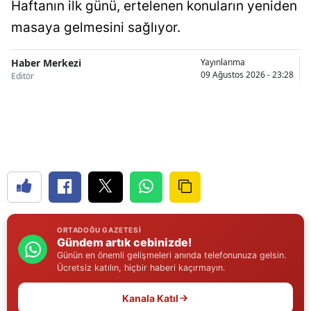
Haftanın ilk günü, ertelenen konuların yeniden
Samsun
masaya gelmesini sağlıyor.
Siirt
Haber Merkezi
Yayınlanma
09 Ağustos 2026 - 23:28
Editör
Sinop
Sivas
Tekirdağ
Tokat
Trabzon
Tunceli
ORTADOĞU GAZETESI
Gündem artık cebinizde!
Şanlıurfa
Günün en önemli gelişmeleri anında telefonunuza gelsin.
Ücretsiz katılın, hiçbir haberi kaçırmayın.
Uşak
Kanala Katıl
Van