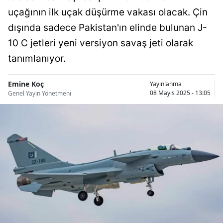
Bilecik
uçağının ilk uçak düşürme vakası olacak. Çin
dışında sadece Pakistan'ın elinde bulunan J-
Bingöl
10 C jetleri yeni versiyon savaş jeti olarak
Bitlis
tanımlanıyor.
Bolu
Emine Koç
Yayınlanma
Burdur
08 Mayıs 2025 - 13:05
Genel Yayın Yönetmeni
Bursa
Çanakkale
Çankırı
Çorum
Denizli
Diyarbakır