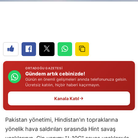
Edirne
Elazığ
Erzincan
Erzurum
Eskişehir
ORTADOĞU GAZETESI
Gaziantep
Gündem artık cebinizde!
Günün en önemli gelişmeleri anında telefonunuza gelsin.
Giresun
Ücretsiz katılın, hiçbir haberi kaçırmayın.
Gümüşhane
Kanala Katıl
Hakkari
Pakistan yönetimi, Hindistan'ın topraklarına
Hatay
yönelik hava saldırıları sırasında Hint savaş
Isparta