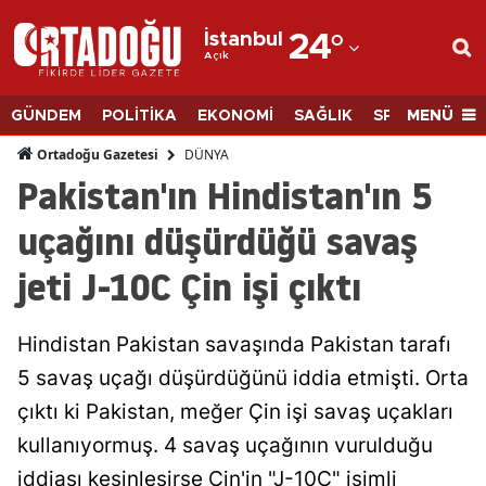
İstanbul
24
°
Açık
Adana
Adıyaman
MENÜ
GÜNDEM
POLİTİKA
EKONOMİ
SAĞLIK
SPOR
BİLİM
Afyonkarahisar
DÜNYA
Ortadoğu Gazetesi
Pakistan'ın Hindistan'ın 5
Ağrı
uçağını düşürdüğü savaş
Amasya
jeti J-10C Çin işi çıktı
Ankara
Antalya
Hindistan Pakistan savaşında Pakistan tarafı
Artvin
5 savaş uçağı düşürdüğünü iddia etmişti. Orta
çıktı ki Pakistan, meğer Çin işi savaş uçakları
Aydın
kullanıyormuş. 4 savaş uçağının vurulduğu
Balıkesir
iddiası kesinleşirse Çin'in "J-10C" isimli