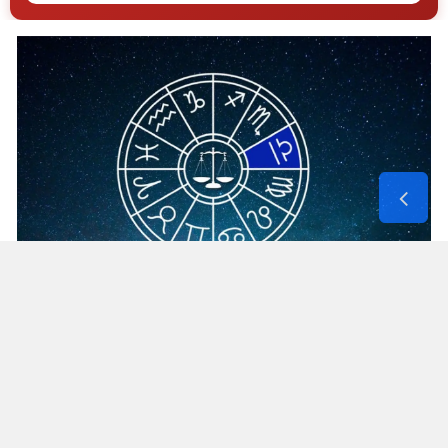
Yozgat
Zonguldak
Aksaray
Bayburt
Karaman
Kırıkkale
Batman
Şırnak
Terazi burcu için günün ana teması karar verme
becerisi. Uzun süredir askıda tuttuğunuz bir
Bartın
konuda net tavır almanız bekleniyor, kararsızlık
Ardahan
bugün işleri daha da uzatabilir.
Iğdır