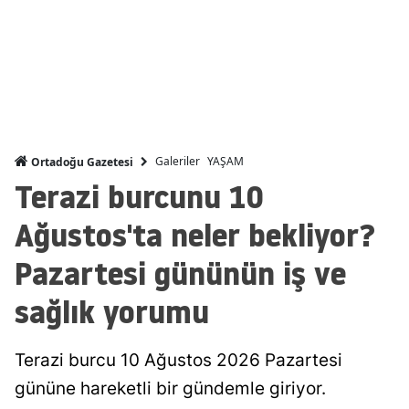
Malatya
Manisa
Kahramanmaraş
Mardin
Galeriler
YAŞAM
Ortadoğu Gazetesi
Muğla
Terazi burcunu 10
Muş
Ağustos'ta neler bekliyor?
Nevşehir
Pazartesi gününün iş ve
Niğde
sağlık yorumu
Ordu
Terazi burcu 10 Ağustos 2026 Pazartesi
Rize
gününe hareketli bir gündemle giriyor.
Sakarya