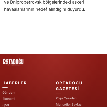
ve Dnipropetrovsk bölgelerindeki askeri
Samsun
havaalanlarının hedef alındığını duyurdu.
Siirt
Sinop
Sivas
Tekirdağ
Tokat
Trabzon
Tunceli
HABERLER
ORTADOĞU
Şanlıurfa
GAZETESI
Gündem
Uşak
Köşe Yazarları
Ekonomi
Manşetler Sayfası
Spor
Van