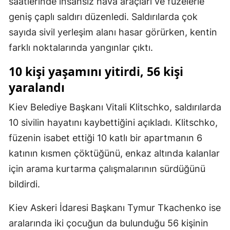
saatlerinde insansız hava araçları ve füzelerle
Mersin
geniş çaplı saldırı düzenledi. Saldırılarda çok
sayıda sivil yerleşim alanı hasar görürken, kentin
İstanbul
farklı noktalarında yangınlar çıktı.
İzmir
10 kişi yaşamını yitirdi, 56 kişi
Kars
yaralandı
Kastamonu
Kiev Belediye Başkanı Vitali Klitschko, saldırılarda
Kayseri
10 sivilin hayatını kaybettiğini açıkladı. Klitschko,
füzenin isabet ettiği 10 katlı bir apartmanın 6
Kırklareli
katının kısmen çöktüğünü, enkaz altında kalanlar
Kırşehir
için arama kurtarma çalışmalarının sürdüğünü
Kocaeli
bildirdi.
Konya
Kiev Askeri İdaresi Başkanı Tymur Tkachenko ise
aralarında iki çocuğun da bulunduğu 56 kişinin
Kütahya