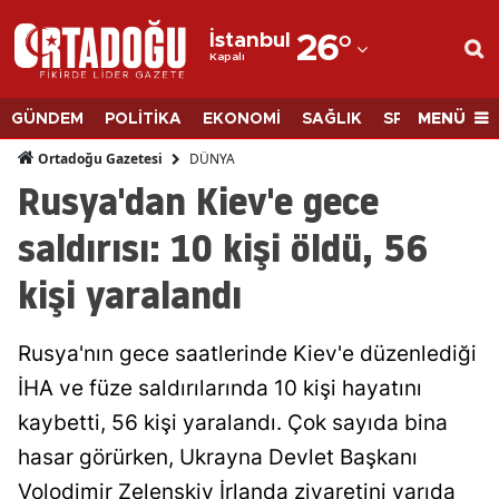
İstanbul
26
°
Kapalı
Adana
Adıyaman
MENÜ
GÜNDEM
POLİTİKA
EKONOMİ
SAĞLIK
SPOR
BİLİM
Afyonkarahisar
DÜNYA
Ortadoğu Gazetesi
Rusya'dan Kiev'e gece
Ağrı
saldırısı: 10 kişi öldü, 56
Amasya
kişi yaralandı
Ankara
Antalya
Rusya'nın gece saatlerinde Kiev'e düzenlediği
Artvin
İHA ve füze saldırılarında 10 kişi hayatını
kaybetti, 56 kişi yaralandı. Çok sayıda bina
Aydın
hasar görürken, Ukrayna Devlet Başkanı
Balıkesir
Volodimir Zelenskiy İrlanda ziyaretini yarıda