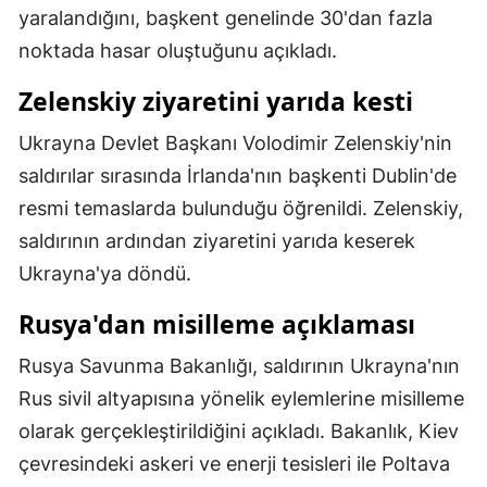
yaralandığını, başkent genelinde 30'dan fazla
Malatya
noktada hasar oluştuğunu açıkladı.
Manisa
Zelenskiy ziyaretini yarıda kesti
Kahramanmaraş
Ukrayna Devlet Başkanı Volodimir Zelenskiy'nin
Mardin
saldırılar sırasında İrlanda'nın başkenti Dublin'de
resmi temaslarda bulunduğu öğrenildi. Zelenskiy,
Muğla
saldırının ardından ziyaretini yarıda keserek
Muş
Ukrayna'ya döndü.
Nevşehir
Rusya'dan misilleme açıklaması
Niğde
Rusya Savunma Bakanlığı, saldırının Ukrayna'nın
Ordu
Rus sivil altyapısına yönelik eylemlerine misilleme
olarak gerçekleştirildiğini açıkladı. Bakanlık, Kiev
Rize
çevresindeki askeri ve enerji tesisleri ile Poltava
Sakarya