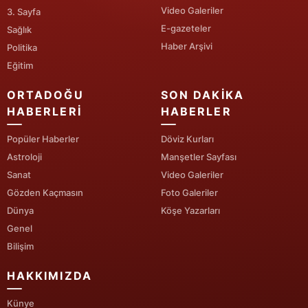
Video Galeriler
3. Sayfa
Yozgat
E-gazeteler
Sağlık
Haber Arşivi
Politika
Zonguldak
Eğitim
Aksaray
ORTADOĞU
SON DAKIKA
Bayburt
HABERLERI
HABERLER
Karaman
Popüler Haberler
Döviz Kurları
Astroloji
Manşetler Sayfası
Kırıkkale
Sanat
Video Galeriler
Gözden Kaçmasın
Foto Galeriler
Batman
Dünya
Köşe Yazarları
Şırnak
Genel
Bilişim
Bartın
HAKKIMIZDA
Ardahan
Künye
Iğdır