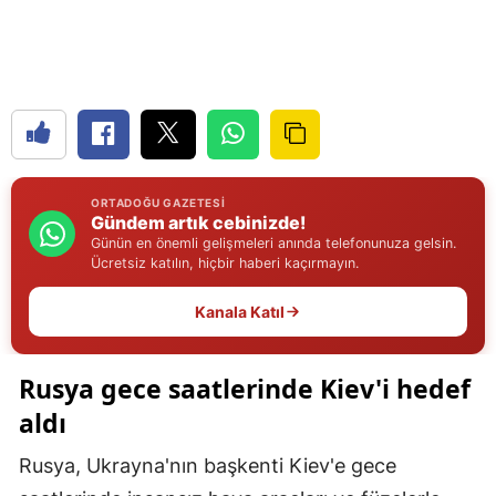
Edirne
Elazığ
Erzincan
Erzurum
ORTADOĞU GAZETESI
Eskişehir
Gündem artık cebinizde!
Günün en önemli gelişmeleri anında telefonunuza gelsin.
Gaziantep
Ücretsiz katılın, hiçbir haberi kaçırmayın.
Giresun
Kanala Katıl
Gümüşhane
Rusya gece saatlerinde Kiev'i hedef
Hakkari
aldı
Hatay
Rusya, Ukrayna'nın başkenti Kiev'e gece
Isparta