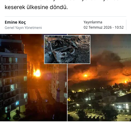
Bilecik
keserek ülkesine döndü.
Bingöl
Emine Koç
Yayınlanma
02 Temmuz 2026 - 10:52
Genel Yayın Yönetmeni
Bitlis
Bolu
Burdur
Bursa
Çanakkale
Çankırı
Çorum
Denizli
Diyarbakır