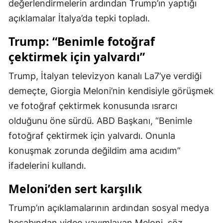
değerlendirmelerin ardından Trump’ın yaptığı
Mersin
açıklamalar İtalya’da tepki topladı.
İstanbul
Trump: “Benimle fotoğraf
çektirmek için yalvardı”
İzmir
Kars
Trump, İtalyan televizyon kanalı La7’ye verdiği
demeçte, Giorgia Meloni’nin kendisiyle görüşmek
Kastamonu
ve fotoğraf çektirmek konusunda ısrarcı
Kayseri
olduğunu öne sürdü. ABD Başkanı, “Benimle
fotoğraf çektirmek için yalvardı. Onunla
Kırklareli
konuşmak zorunda değildim ama acıdım”
Kırşehir
ifadelerini kullandı.
Kocaeli
Meloni’den sert karşılık
Konya
Trump’ın açıklamalarının ardından sosyal medya
Kütahya
hesabından video yayımlayan Meloni, söz