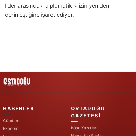
lider arasındaki diplomatik krizin yeniden
Yozgat
derinleştiğine işaret ediyor.
Zonguldak
Aksaray
Bayburt
Karaman
Kırıkkale
Batman
Şırnak
HABERLER
ORTADOĞU
Bartın
GAZETESI
Gündem
Ardahan
Köşe Yazarları
Ekonomi
Iğdır
Manşetler Sayfası