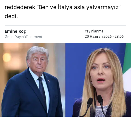
Bilecik
reddederek “Ben ve İtalya asla yalvarmayız”
dedi.
Bingöl
Bitlis
Emine Koç
Yayınlanma
20 Haziran 2026 - 23:06
Genel Yayın Yönetmeni
Bolu
Burdur
Bursa
Çanakkale
Çankırı
Çorum
Denizli
Diyarbakır