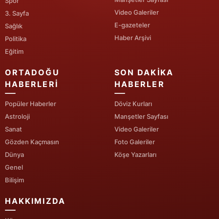
Spor
Video Galeriler
3. Sayfa
Yalova
E-gazeteler
Sağlık
Haber Arşivi
Karabük
Politika
Eğitim
Kilis
ORTADOĞU
SON DAKIKA
Osmaniye
HABERLERI
HABERLER
Düzce
Popüler Haberler
Döviz Kurları
Astroloji
Manşetler Sayfası
Sanat
Video Galeriler
Gözden Kaçmasın
Foto Galeriler
Dünya
Köşe Yazarları
Genel
Bilişim
HAKKIMIZDA