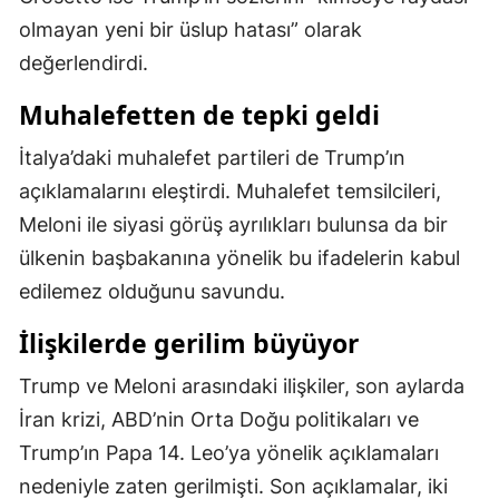
olmayan yeni bir üslup hatası” olarak
Samsun
değerlendirdi.
Siirt
Muhalefetten de tepki geldi
Sinop
İtalya’daki muhalefet partileri de Trump’ın
Sivas
açıklamalarını eleştirdi. Muhalefet temsilcileri,
Tekirdağ
Meloni ile siyasi görüş ayrılıkları bulunsa da bir
ülkenin başbakanına yönelik bu ifadelerin kabul
Tokat
edilemez olduğunu savundu.
Trabzon
İlişkilerde gerilim büyüyor
Tunceli
Trump ve Meloni arasındaki ilişkiler, son aylarda
Şanlıurfa
İran krizi, ABD’nin Orta Doğu politikaları ve
Uşak
Trump’ın Papa 14. Leo’ya yönelik açıklamaları
nedeniyle zaten gerilmişti. Son açıklamalar, iki
Van