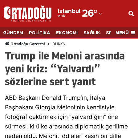
İstanbul
26
°
Açık
Adana
Adıyaman
MENÜ
GÜNDEM
POLİTİKA
EKONOMİ
SAĞLIK
SPOR
BİLİM
Afyonkarahisar
DÜNYA
Ortadoğu Gazetesi
Trump ile Meloni arasında
Ağrı
yeni kriz: “Yalvardı”
Amasya
sözlerine sert yanıt
Ankara
Antalya
ABD Başkanı Donald Trump’ın, İtalya
Artvin
Başbakanı Giorgia Meloni’nin kendisiyle
fotoğraf çektirmek için “yalvardığını” öne
Aydın
sürmesi iki ülke arasında diplomatik gerilime
Balıkesir
neden oldu. Meloni, iddiaları kesin bir dille