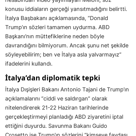
konusu iddiaların gerçeği yansıtmadığını belirtti.
Malatya
İtalya Başbakanı açıklamasında, “Donald
Manisa
Trump’ın sözleri tamamen uydurma. ABD
Kahramanmaraş
Başkanı’nın müttefiklerine neden böyle
davrandığını bilmiyorum. Ancak şunu net şekilde
Mardin
söyleyebilirim; ben ve İtalya asla yalvarmayız”
Muğla
ifadelerini kullandı.
Muş
İtalya’dan diplomatik tepki
Nevşehir
İtalya Dışişleri Bakanı Antonio Tajani de Trump’ın
Niğde
açıklamalarını “ciddi ve saldırgan” olarak
nitelendirerek 21-22 Haziran tarihlerinde
Ordu
gerçekleştirmeyi planladığı ABD ziyaretini iptal
Rize
ettiğini duyurdu. Savunma Bakanı Guido
Sakarya
Crosetto ise Trump’ın sözlerini “kimseye faydası