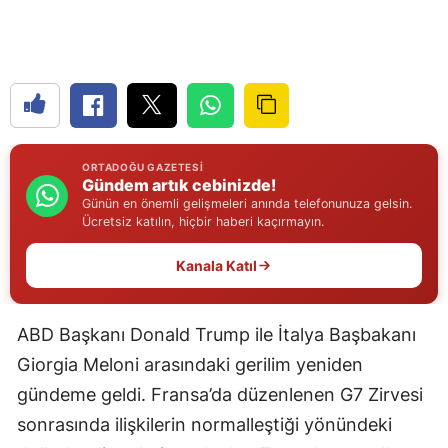
Edirne
Elazığ
Erzincan
Erzurum
ORTADOĞU GAZETESI
Gündem artık cebinizde!
Eskişehir
Günün en önemli gelişmeleri anında telefonunuza gelsin.
Ücretsiz katılın, hiçbir haberi kaçırmayın.
Gaziantep
Kanala Katıl
Giresun
Gümüşhane
ABD Başkanı Donald Trump ile İtalya Başbakanı
Hakkari
Giorgia Meloni arasındaki gerilim yeniden
Hatay
gündeme geldi. Fransa’da düzenlenen G7 Zirvesi
sonrasında ilişkilerin normalleştiği yönündeki
Isparta