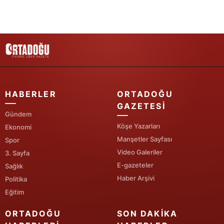
Yalova
Karabük
Kilis
Osmaniye
HABERLER
ORTADOĞU
Düzce
GAZETESI
Gündem
Köşe Yazarları
Ekonomi
Manşetler Sayfası
Spor
Video Galeriler
3. Sayfa
E-gazeteler
Sağlık
Haber Arşivi
Politika
Eğitim
ORTADOĞU
SON DAKIKA