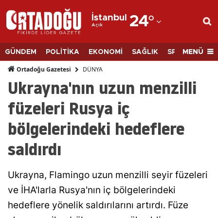
İstanbul
24
°
Açık
Adana
Adıyaman
MENÜ
GÜNDEM
POLİTİKA
EKONOMİ
SAĞLIK
SPOR
BİLİM
Afyonkarahisar
DÜNYA
Ortadoğu Gazetesi
Ukrayna'nın uzun menzilli
Ağrı
füzeleri Rusya iç
Amasya
bölgelerindeki hedeflere
Ankara
saldırdı
Antalya
Artvin
Ukrayna, Flamingo uzun menzilli seyir füzeleri
Aydın
ve İHA'larla Rusya'nın iç bölgelerindeki
hedeflere yönelik saldırılarını artırdı. Füze
Balıkesir