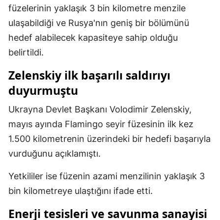
füzelerinin yaklaşık 3 bin kilometre menzile
Malatya
ulaşabildiği ve Rusya'nın geniş bir bölümünü
Manisa
hedef alabilecek kapasiteye sahip olduğu
belirtildi.
Kahramanmaraş
Zelenskiy ilk başarılı saldırıyı
Mardin
duyurmuştu
Muğla
Ukrayna Devlet Başkanı Volodimir Zelenskiy,
Muş
mayıs ayında Flamingo seyir füzesinin ilk kez
Nevşehir
1.500 kilometrenin üzerindeki bir hedefi başarıyla
vurduğunu açıklamıştı.
Niğde
Yetkililer ise füzenin azami menzilinin yaklaşık 3
Ordu
bin kilometreye ulaştığını ifade etti.
Rize
Enerji tesisleri ve savunma sanayisi
Sakarya