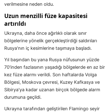
verilmesine neden oldu.
Mersin
Uzun menzilli füze kapasitesi
İstanbul
artırıldı
İzmir
Ukrayna, daha önce ağırlıklı olarak sınır
Kars
bölgelerine yönelik gerçekleştirdiği saldırıları
Kastamonu
Rusya'nın iç kesimlerine taşımaya başladı.
Kayseri
Yıl başından bu yana Rusya nüfusunun yüzde
70'inden fazlasının yaşadığı bölgelerde en az bir
Kırklareli
kez füze alarmı verildi. Son haftalarda Volga
Kırşehir
Bölgesi, Moskova çevresi, Kuzey Kafkasya ve
Kocaeli
Sibirya'ya kadar uzanan birçok bölgede alarm
durumuna geçildi.
Konya
Ukrayna tarafından geliştirilen Flamingo seyir
Kütahya