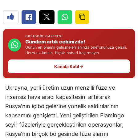
Edirne
Elazığ
Erzincan
ORTADOĞU GAZETESI
Gündem artık cebinizde!
Erzurum
Günün en önemli gelişmeleri anında telefonunuza gelsin.
Ücretsiz katılın, hiçbir haberi kaçırmayın.
Eskişehir
Kanala Katıl
Gaziantep
Giresun
Ukrayna, yerli üretim uzun menzilli füze ve
Gümüşhane
insansız hava aracı kapasitesini artırarak
Rusya'nın iç bölgelerine yönelik saldırılarının
Hakkari
kapsamını genişletti. Yeni geliştirilen Flamingo
Hatay
seyir füzeleriyle gerçekleştirilen operasyonlar,
Rusya'nın birçok bölgesinde füze alarmı
Isparta