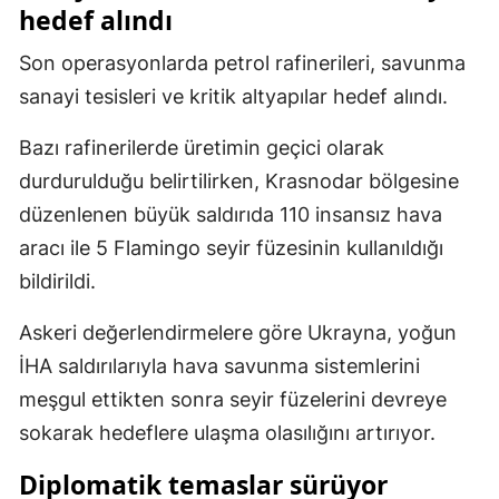
hedef alındı
Samsun
Son operasyonlarda petrol rafinerileri, savunma
Siirt
sanayi tesisleri ve kritik altyapılar hedef alındı.
Sinop
Bazı rafinerilerde üretimin geçici olarak
Sivas
durdurulduğu belirtilirken, Krasnodar bölgesine
düzenlenen büyük saldırıda 110 insansız hava
Tekirdağ
aracı ile 5 Flamingo seyir füzesinin kullanıldığı
Tokat
bildirildi.
Trabzon
Askeri değerlendirmelere göre Ukrayna, yoğun
Tunceli
İHA saldırılarıyla hava savunma sistemlerini
meşgul ettikten sonra seyir füzelerini devreye
Şanlıurfa
sokarak hedeflere ulaşma olasılığını artırıyor.
Uşak
Diplomatik temaslar sürüyor
Van