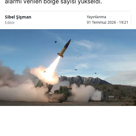
alarmı verilen bölge sayısı yükseldi.
Bilecik
Sibel Şişman
Yayınlanma
Bingöl
01 Temmuz 2026 - 19:21
Editör
Bitlis
Bolu
Burdur
Bursa
Çanakkale
Çankırı
Çorum
Denizli
Diyarbakır