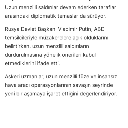
Uzun menzilli saldırılar devam ederken taraflar
Yozgat
arasındaki diplomatik temaslar da sürüyor.
Zonguldak
Rusya Devlet Başkanı Vladimir Putin, ABD
Aksaray
temsilcileriyle müzakerelere açık olduklarını
Bayburt
belirtirken, uzun menzilli saldırıların
durdurulmasına yönelik önerileri kabul
Karaman
etmediklerini ifade etti.
Kırıkkale
Askeri uzmanlar, uzun menzilli füze ve insansız
Batman
hava aracı operasyonlarının savaşın seyrinde
Şırnak
yeni bir aşamaya işaret ettiğini değerlendiriyor.
Bartın
Ardahan
Iğdır