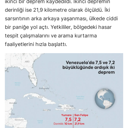
ikinci bir deprem kaydedildi. İkinci depremin
Malatya
derinliği ise 21,9 kilometre olarak ölçüldü. İki
sarsıntının arka arkaya yaşanması, ülkede ciddi
Manisa
bir paniğe yol açtı. Yetkililer, bölgedeki hasar
Kahramanmaraş
tespit çalışmalarını ve arama kurtarma
Mardin
faaliyetlerini hızla başlattı.
Muğla
Muş
Nevşehir
Niğde
Ordu
Rize
Sakarya