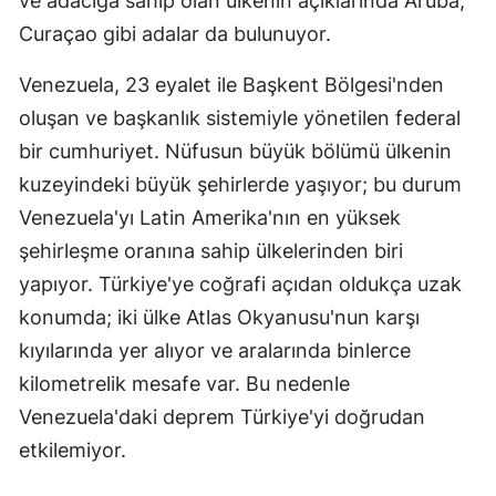
ve adacığa sahip olan ülkenin açıklarında Aruba,
Curaçao gibi adalar da bulunuyor.
Yozgat
Venezuela, 23 eyalet ile Başkent Bölgesi'nden
Zonguldak
oluşan ve başkanlık sistemiyle yönetilen federal
Aksaray
bir cumhuriyet. Nüfusun büyük bölümü ülkenin
Bayburt
kuzeyindeki büyük şehirlerde yaşıyor; bu durum
Venezuela'yı Latin Amerika'nın en yüksek
Karaman
şehirleşme oranına sahip ülkelerinden biri
Kırıkkale
yapıyor. Türkiye'ye coğrafi açıdan oldukça uzak
Batman
konumda; iki ülke Atlas Okyanusu'nun karşı
kıyılarında yer alıyor ve aralarında binlerce
Şırnak
kilometrelik mesafe var. Bu nedenle
Bartın
Venezuela'daki deprem Türkiye'yi doğrudan
Ardahan
etkilemiyor.
Iğdır