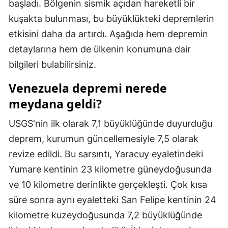
başladı. Bölgenin sismik açıdan hareketli bir
Mersin
kuşakta bulunması, bu büyüklükteki depremlerin
etkisini daha da artırdı. Aşağıda hem depremin
İstanbul
detaylarına hem de ülkenin konumuna dair
İzmir
bilgileri bulabilirsiniz.
Kars
Venezuela depremi nerede
Kastamonu
meydana geldi?
Kayseri
USGS'nin ilk olarak 7,1 büyüklüğünde duyurduğu
deprem, kurumun güncellemesiyle 7,5 olarak
Kırklareli
revize edildi. Bu sarsıntı, Yaracuy eyaletindeki
Kırşehir
Yumare kentinin 23 kilometre güneydoğusunda
Kocaeli
ve 10 kilometre derinlikte gerçekleşti. Çok kısa
süre sonra aynı eyaletteki San Felipe kentinin 24
Konya
kilometre kuzeydoğusunda 7,2 büyüklüğünde
Kütahya