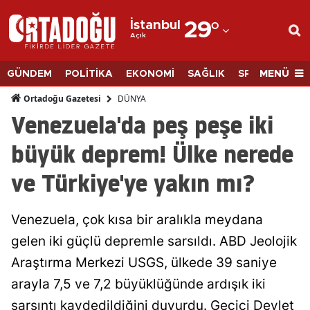
İstanbul
29
°
Açık
Adana
Adıyaman
MENÜ
GÜNDEM
POLİTİKA
EKONOMİ
SAĞLIK
SPOR
BİLİM
Afyonkarahisar
DÜNYA
Ortadoğu Gazetesi
Venezuela'da peş peşe iki
Ağrı
büyük deprem! Ülke nerede
Amasya
ve Türkiye'ye yakın mı?
Ankara
Antalya
Venezuela, çok kısa bir aralıkla meydana
Artvin
gelen iki güçlü depremle sarsıldı. ABD Jeolojik
Araştırma Merkezi USGS, ülkede 39 saniye
Aydın
arayla 7,5 ve 7,2 büyüklüğünde ardışık iki
Balıkesir
sarsıntı kaydedildiğini duyurdu. Geçici Devlet