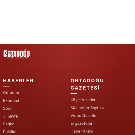
Yalova
Karabük
Kilis
Osmaniye
Düzce
HABERLER
ORTADOĞU
GAZETESI
Gündem
Köşe Yazarları
Ekonomi
Manşetler Sayfası
Spor
Video Galeriler
3. Sayfa
E-gazeteler
Sağlık
Haber Arşivi
Politika