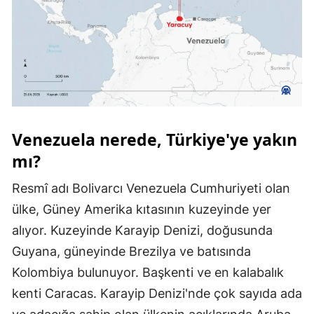
Samsun
Siirt
Sinop
Sivas
Venezuela nerede, Türkiye'ye yakın
Tekirdağ
mı?
Tokat
Resmî adı Bolivarcı Venezuela Cumhuriyeti olan
Trabzon
ülke, Güney Amerika kıtasının kuzeyinde yer
Tunceli
alıyor. Kuzeyinde Karayip Denizi, doğusunda
Guyana, güneyinde Brezilya ve batısında
Şanlıurfa
Kolombiya bulunuyor. Başkenti ve en kalabalık
Uşak
kenti Caracas. Karayip Denizi'nde çok sayıda ada
Van