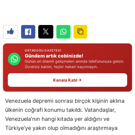
Edirne
Elazığ
Erzincan
Erzurum
ORTADOĞU GAZETESI
Gündem artık cebinizde!
Eskişehir
Günün en önemli gelişmeleri anında telefonunuza gelsin.
Ücretsiz katılın, hiçbir haberi kaçırmayın.
Gaziantep
Kanala Katıl
Giresun
Gümüşhane
Venezuela depremi sonrası birçok kişinin aklına
Hakkari
ülkenin coğrafi konumu takıldı. Vatandaşlar,
Hatay
Venezuela'nın hangi kıtada yer aldığını ve
Türkiye'ye yakın olup olmadığını araştırmaya
Isparta