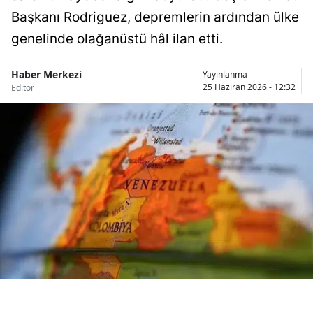
Bilecik
Başkanı Rodriguez, depremlerin ardından ülke
genelinde olağanüstü hâl ilan etti.
Bingöl
Bitlis
Haber Merkezi
Yayınlanma
25 Haziran 2026 - 12:32
Editör
Bolu
Burdur
Bursa
Çanakkale
Çankırı
Çorum
Denizli
Diyarbakır