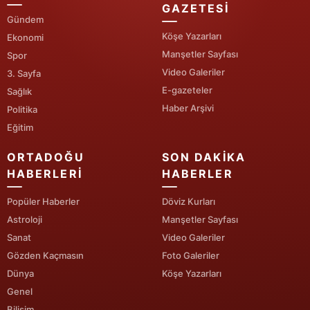
GAZETESI
Gündem
Yozgat
Köşe Yazarları
Ekonomi
Zonguldak
Manşetler Sayfası
Spor
Video Galeriler
3. Sayfa
Aksaray
E-gazeteler
Sağlık
Haber Arşivi
Politika
Bayburt
Eğitim
Karaman
ORTADOĞU
SON DAKIKA
Kırıkkale
HABERLERI
HABERLER
Batman
Popüler Haberler
Döviz Kurları
Astroloji
Manşetler Sayfası
Şırnak
Sanat
Video Galeriler
Bartın
Gözden Kaçmasın
Foto Galeriler
Dünya
Köşe Yazarları
Ardahan
Genel
Iğdır
Bilişim