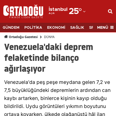
İstanbul
25
°
Açık
Adana
Adıyaman
MENÜ
GÜNDEM
POLİTİKA
EKONOMİ
SAĞLIK
SPOR
BİLİM
Afyonkarahisar
DÜNYA
Ortadoğu Gazetesi
Venezuela'daki deprem
Ağrı
felaketinde bilanço
Amasya
ağırlaşıyor
Ankara
Antalya
Venezuela'da peş peşe meydana gelen 7,2 ve
Artvin
7,5 büyüklüğündeki depremlerin ardından can
kaybı artarken, binlerce kişinin kayıp olduğu
Aydın
bildirildi. Uydu görüntüleri yıkımın boyutunu
Balıkesir
ortaya koyarken, ülkede olağanüstü hâl ilan