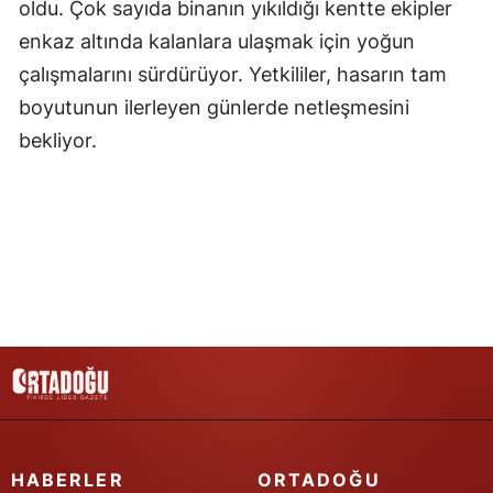
oldu. Çok sayıda binanın yıkıldığı kentte ekipler
Samsun
enkaz altında kalanlara ulaşmak için yoğun
çalışmalarını sürdürüyor. Yetkililer, hasarın tam
Siirt
boyutunun ilerleyen günlerde netleşmesini
Sinop
bekliyor.
Sivas
Tekirdağ
Tokat
Trabzon
Tunceli
Şanlıurfa
Uşak
HABERLER
ORTADOĞU
Van