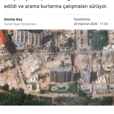
Bilecik
edildi ve arama kurtarma çalışmaları sürüyor.
Bingöl
Emine Koç
Yayınlanma
26 Haziran 2026 - 11:33
Genel Yayın Yönetmeni
Bitlis
Bolu
Burdur
Bursa
Çanakkale
Çankırı
Çorum
Denizli
Diyarbakır