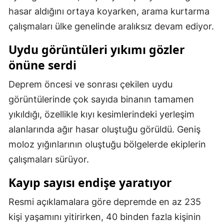
hasar aldığını ortaya koyarken, arama kurtarma
Mersin
çalışmaları ülke genelinde aralıksız devam ediyor.
İstanbul
Uydu görüntüleri yıkımı gözler
İzmir
önüne serdi
Kars
Deprem öncesi ve sonrası çekilen uydu
Kastamonu
görüntülerinde çok sayıda binanın tamamen
yıkıldığı, özellikle kıyı kesimlerindeki yerleşim
Kayseri
alanlarında ağır hasar oluştuğu görüldü. Geniş
Kırklareli
moloz yığınlarının oluştuğu bölgelerde ekiplerin
Kırşehir
çalışmaları sürüyor.
Kocaeli
Kayıp sayısı endişe yaratıyor
Konya
Resmi açıklamalara göre depremde en az 235
kişi yaşamını yitirirken, 40 binden fazla kişinin
Kütahya