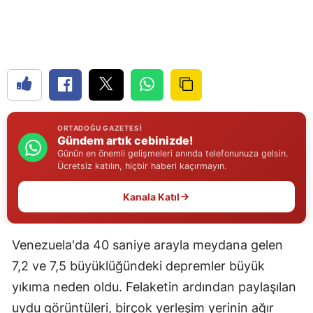
Edirne
Elazığ
Erzincan
Erzurum
ORTADOĞU GAZETESI
Eskişehir
Gündem artık cebinizde!
Günün en önemli gelişmeleri anında telefonunuza gelsin.
Gaziantep
Ücretsiz katılın, hiçbir haberi kaçırmayın.
Giresun
Kanala Katıl
Gümüşhane
Venezuela'da 40 saniye arayla meydana gelen
Hakkari
7,2 ve 7,5 büyüklüğündeki depremler büyük
Hatay
yıkıma neden oldu. Felaketin ardından paylaşılan
Isparta
uydu görüntüleri, birçok yerleşim yerinin ağır