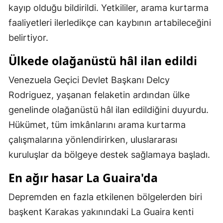
kayıp olduğu bildirildi. Yetkililer, arama kurtarma
Malatya
faaliyetleri ilerledikçe can kaybının artabileceğini
Manisa
belirtiyor.
Kahramanmaraş
Ülkede olağanüstü hâl ilan edildi
Mardin
Venezuela Geçici Devlet Başkanı Delcy
Rodriguez, yaşanan felaketin ardından ülke
Muğla
genelinde olağanüstü hâl ilan edildiğini duyurdu.
Muş
Hükümet, tüm imkânlarını arama kurtarma
Nevşehir
çalışmalarına yönlendirirken, uluslararası
kuruluşlar da bölgeye destek sağlamaya başladı.
Niğde
En ağır hasar La Guaira'da
Ordu
Depremden en fazla etkilenen bölgelerden biri
Rize
başkent Karakas yakınındaki La Guaira kenti
Sakarya