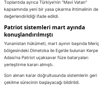
Toplantıda ayrıca Türkiye’nin “Mavi Vatan”
Samsun
kapsamında yeni bir yasa çıkarma ihtimalinin de
değerlendirildiği ifade edildi.
Siirt
Patriot sistemleri mart ayında
Sinop
konuşlandırılmıştı
Sivas
Yunanistan hükümeti, mart ayının başında Meriç
Tekirdağ
bölgesindeki Dimetoka ile Ege’de bulunan Kerpe
Tokat
Adası’na Patriot uçaksavar füze bataryaları
yerleştirme kararı almıştı.
Trabzon
Tunceli
Son alınan karar doğrultusunda sistemlerin geri
çekilme sürecinin başlayacağı bildirildi.
Şanlıurfa
Uşak
Van