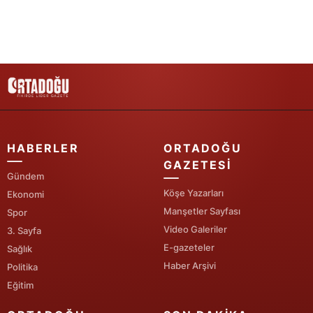
Yozgat
Zonguldak
Aksaray
Bayburt
Karaman
HABERLER
ORTADOĞU
GAZETESI
Kırıkkale
Gündem
Köşe Yazarları
Ekonomi
Batman
Manşetler Sayfası
Spor
Şırnak
Video Galeriler
3. Sayfa
E-gazeteler
Sağlık
Bartın
Haber Arşivi
Politika
Ardahan
Eğitim
Iğdır