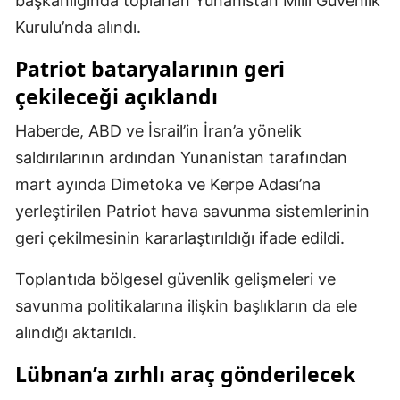
başkanlığında toplanan Yunanistan Milli Güvenlik
Mersin
Kurulu’nda alındı.
İstanbul
Patriot bataryalarının geri
çekileceği açıklandı
İzmir
Haberde, ABD ve İsrail’in İran’a yönelik
Kars
saldırılarının ardından Yunanistan tarafından
Kastamonu
mart ayında Dimetoka ve Kerpe Adası’na
Kayseri
yerleştirilen Patriot hava savunma sistemlerinin
geri çekilmesinin kararlaştırıldığı ifade edildi.
Kırklareli
Toplantıda bölgesel güvenlik gelişmeleri ve
Kırşehir
savunma politikalarına ilişkin başlıkların da ele
Kocaeli
alındığı aktarıldı.
Konya
Lübnan’a zırhlı araç gönderilecek
Kütahya