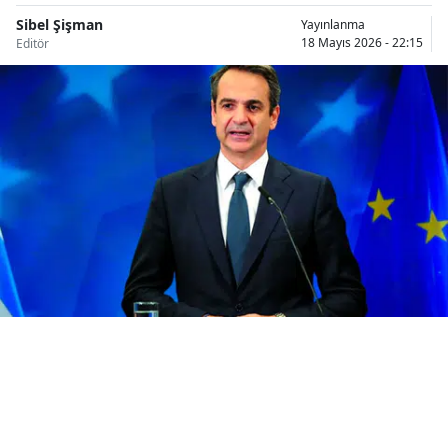
Bilecik
Sibel Şişman
Yayınlanma
18 Mayıs 2026 - 22:15
Editör
Bingöl
Bitlis
Bolu
Burdur
Bursa
Çanakkale
Çankırı
Çorum
Denizli
Diyarbakır