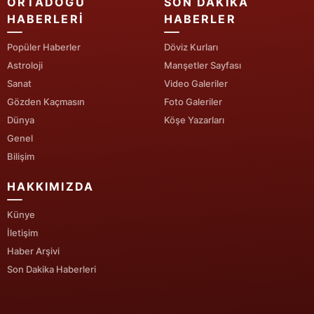
ORTADOĞU
SON DAKIKA
HABERLERI
HABERLER
Yalova
Popüler Haberler
Döviz Kurları
Karabük
Astroloji
Manşetler Sayfası
Sanat
Video Galeriler
Kilis
Gözden Kaçmasın
Foto Galeriler
Osmaniye
Dünya
Köşe Yazarları
Genel
Düzce
Bilişim
HAKKIMIZDA
Künye
İletişim
Haber Arşivi
Son Dakika Haberleri