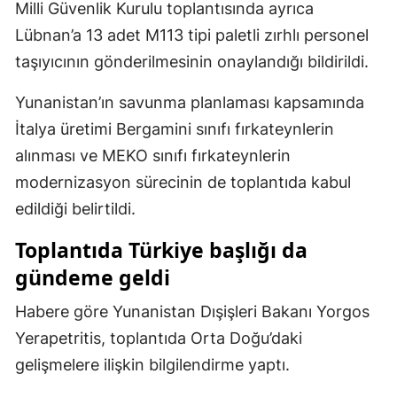
Milli Güvenlik Kurulu toplantısında ayrıca
Malatya
Lübnan’a 13 adet M113 tipi paletli zırhlı personel
taşıyıcının gönderilmesinin onaylandığı bildirildi.
Manisa
Kahramanmaraş
Yunanistan’ın savunma planlaması kapsamında
İtalya üretimi Bergamini sınıfı fırkateynlerin
Mardin
alınması ve MEKO sınıfı fırkateynlerin
Muğla
modernizasyon sürecinin de toplantıda kabul
edildiği belirtildi.
Muş
Toplantıda Türkiye başlığı da
Nevşehir
gündeme geldi
Niğde
Habere göre Yunanistan Dışişleri Bakanı Yorgos
Ordu
Yerapetritis, toplantıda Orta Doğu’daki
Rize
gelişmelere ilişkin bilgilendirme yaptı.
Sakarya