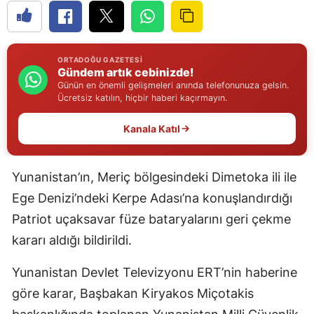
Edirne
Elazığ
ORTADOĞU GAZETESI
Gündem artık cebinizde!
Erzincan
Günün en önemli gelişmeleri anında telefonunuza gelsin.
Ücretsiz katılın, hiçbir haberi kaçırmayın.
Erzurum
Kanala Katıl
Eskişehir
Gaziantep
Yunanistan’ın, Meriç bölgesindeki Dimetoka ili ile
Giresun
Ege Denizi’ndeki Kerpe Adası’na konuşlandırdığı
Gümüşhane
Patriot uçaksavar füze bataryalarını geri çekme
kararı aldığı bildirildi.
Hakkari
Yunanistan Devlet Televizyonu ERT’nin haberine
Hatay
göre karar, Başbakan Kiryakos Miçotakis
Isparta