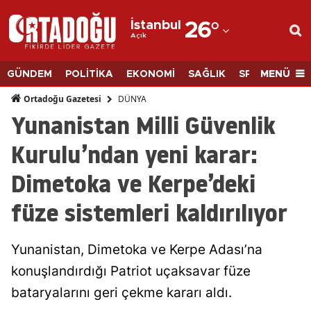
İstanbul
26
°
Açık
Adana
Adıyaman
MENÜ
GÜNDEM
POLİTİKA
EKONOMİ
SAĞLIK
SPOR
BİLİM
Afyonkarahisar
DÜNYA
Ortadoğu Gazetesi
Yunanistan Milli Güvenlik
Ağrı
Kurulu’ndan yeni karar:
Amasya
Dimetoka ve Kerpe’deki
Ankara
füze sistemleri kaldırılıyor
Antalya
Artvin
Yunanistan, Dimetoka ve Kerpe Adası’na
Aydın
konuşlandırdığı Patriot uçaksavar füze
bataryalarını geri çekme kararı aldı.
Balıkesir