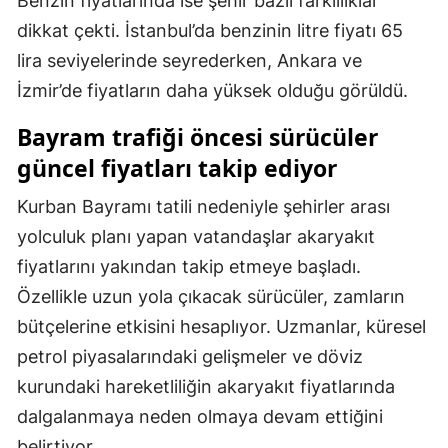
Benzin fiyatlarında ise şehir bazlı farklılıklar
dikkat çekti. İstanbul’da benzinin litre fiyatı 65
Malatya
lira seviyelerinde seyrederken, Ankara ve
Manisa
İzmir’de fiyatların daha yüksek olduğu görüldü.
Kahramanmaraş
Bayram trafiği öncesi sürücüler
Mardin
güncel fiyatları takip ediyor
Muğla
Kurban Bayramı tatili nedeniyle şehirler arası
Muş
yolculuk planı yapan vatandaşlar akaryakıt
fiyatlarını yakından takip etmeye başladı.
Nevşehir
Özellikle uzun yola çıkacak sürücüler, zamların
Niğde
bütçelerine etkisini hesaplıyor. Uzmanlar, küresel
petrol piyasalarındaki gelişmeler ve döviz
Ordu
kurundaki hareketliliğin akaryakıt fiyatlarında
Rize
dalgalanmaya neden olmaya devam ettiğini
Sakarya
belirtiyor.