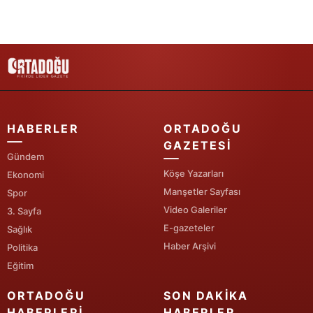
Yozgat
Zonguldak
Aksaray
Bayburt
HABERLER
ORTADOĞU
Karaman
GAZETESI
Gündem
Kırıkkale
Köşe Yazarları
Ekonomi
Manşetler Sayfası
Spor
Batman
Video Galeriler
3. Sayfa
Şırnak
E-gazeteler
Sağlık
Haber Arşivi
Politika
Bartın
Eğitim
Ardahan
ORTADOĞU
SON DAKIKA
Iğdır
HABERLERI
HABERLER