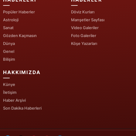
Yalova
Popüler Haberler
Döviz Kurları
Astroloji
Manşetler Sayfası
Karabük
Sanat
Video Galeriler
Gözden Kaçmasın
Foto Galeriler
Kilis
Dünya
Köşe Yazarları
Osmaniye
Genel
Bilişim
Düzce
HAKKIMIZDA
Künye
İletişim
Haber Arşivi
Son Dakika Haberleri