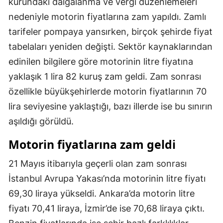
kurundaki dalgalanma ve vergi düzenlemeleri
Mersin
nedeniyle motorin fiyatlarına zam yapıldı. Zamlı
tarifeler pompaya yansırken, birçok şehirde fiyat
İstanbul
tabelaları yeniden değişti. Sektör kaynaklarından
İzmir
edinilen bilgilere göre motorinin litre fiyatına
Kars
yaklaşık 1 lira 82 kuruş zam geldi. Zam sonrası
özellikle büyükşehirlerde motorin fiyatlarının 70
Kastamonu
lira seviyesine yaklaştığı, bazı illerde ise bu sınırın
Kayseri
aşıldığı görüldü.
Kırklareli
Motorin fiyatlarına zam geldi
Kırşehir
21 Mayıs itibarıyla geçerli olan zam sonrası
Kocaeli
İstanbul Avrupa Yakası’nda motorinin litre fiyatı
69,30 liraya yükseldi. Ankara’da motorin litre
Konya
fiyatı 70,41 liraya, İzmir’de ise 70,68 liraya çıktı.
Kütahya