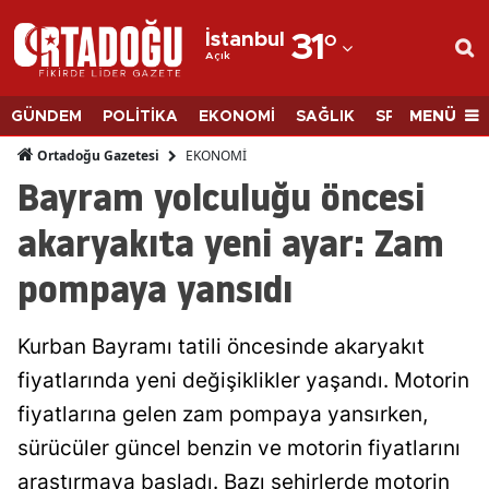
İstanbul
31
°
Açık
Adana
Adıyaman
MENÜ
GÜNDEM
POLİTİKA
EKONOMİ
SAĞLIK
SPOR
BİLİM
Afyonkarahisar
EKONOMİ
Ortadoğu Gazetesi
Bayram yolculuğu öncesi
Ağrı
akaryakıta yeni ayar: Zam
Amasya
pompaya yansıdı
Ankara
Antalya
Kurban Bayramı tatili öncesinde akaryakıt
Artvin
fiyatlarında yeni değişiklikler yaşandı. Motorin
fiyatlarına gelen zam pompaya yansırken,
Aydın
sürücüler güncel benzin ve motorin fiyatlarını
Balıkesir
araştırmaya başladı. Bazı şehirlerde motorin