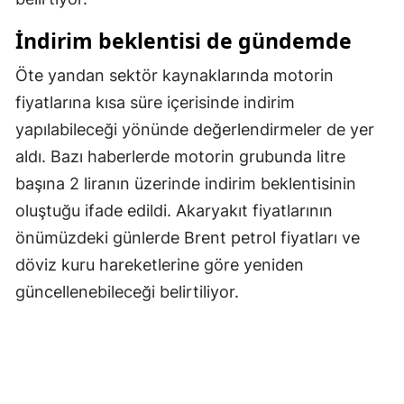
Samsun
İndirim beklentisi de gündemde
Siirt
Öte yandan sektör kaynaklarında motorin
fiyatlarına kısa süre içerisinde indirim
Sinop
yapılabileceği yönünde değerlendirmeler de yer
Sivas
aldı. Bazı haberlerde motorin grubunda litre
Tekirdağ
başına 2 liranın üzerinde indirim beklentisinin
oluştuğu ifade edildi. Akaryakıt fiyatlarının
Tokat
önümüzdeki günlerde Brent petrol fiyatları ve
Trabzon
döviz kuru hareketlerine göre yeniden
Tunceli
güncellenebileceği belirtiliyor.
Şanlıurfa
Uşak
Van