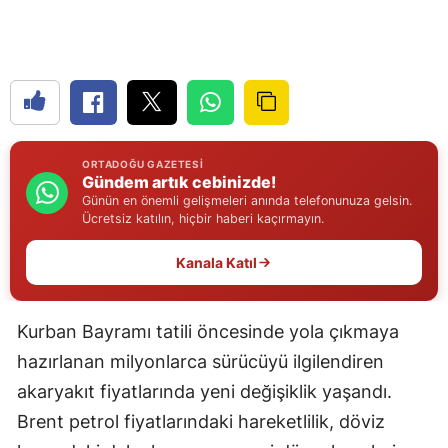
Edirne
Elazığ
Erzincan
Erzurum
ORTADOĞU GAZETESI
Gündem artık cebinizde!
Eskişehir
Günün en önemli gelişmeleri anında telefonunuza gelsin.
Ücretsiz katılın, hiçbir haberi kaçırmayın.
Gaziantep
Kanala Katıl
Giresun
Gümüşhane
Kurban Bayramı tatili öncesinde yola çıkmaya
Hakkari
hazırlanan milyonlarca sürücüyü ilgilendiren
akaryakıt fiyatlarında yeni değişiklik yaşandı.
Hatay
Brent petrol fiyatlarındaki hareketlilik, döviz
Isparta