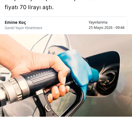
Bilecik
fiyatı 70 lirayı aştı.
Bingöl
Emine Koç
Yayınlanma
25 Mayıs 2026 - 09:46
Genel Yayın Yönetmeni
Bitlis
Bolu
Burdur
Bursa
Çanakkale
Çankırı
Çorum
Denizli
Diyarbakır