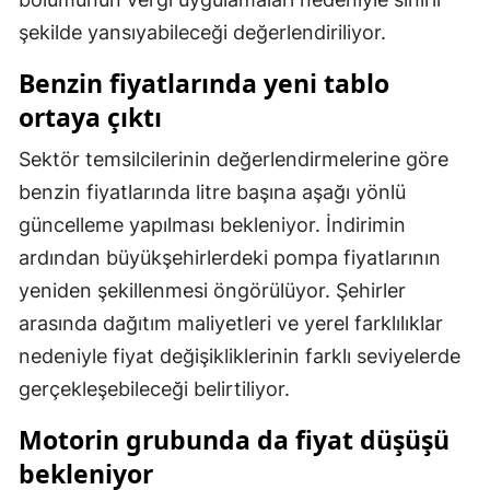
şekilde yansıyabileceği değerlendiriliyor.
Malatya
Benzin fiyatlarında yeni tablo
Manisa
ortaya çıktı
Kahramanmaraş
Sektör temsilcilerinin değerlendirmelerine göre
Mardin
benzin fiyatlarında litre başına aşağı yönlü
Muğla
güncelleme yapılması bekleniyor. İndirimin
ardından büyükşehirlerdeki pompa fiyatlarının
Muş
yeniden şekillenmesi öngörülüyor. Şehirler
Nevşehir
arasında dağıtım maliyetleri ve yerel farklılıklar
Niğde
nedeniyle fiyat değişikliklerinin farklı seviyelerde
gerçekleşebileceği belirtiliyor.
Ordu
Motorin grubunda da fiyat düşüşü
Rize
bekleniyor
Sakarya