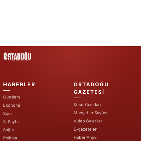
Yalova
Karabük
Kilis
Osmaniye
Düzce
HABERLER
ORTADOĞU
GAZETESI
Gündem
Köşe Yazarları
Ekonomi
Manşetler Sayfası
Spor
Video Galeriler
3. Sayfa
E-gazeteler
Sağlık
Haber Arşivi
Politika