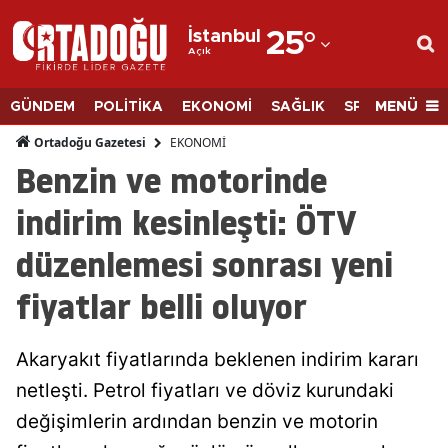
İstanbul
25
°
Açık
Adana
Adıyaman
MENÜ
GÜNDEM
POLİTİKA
EKONOMİ
SAĞLIK
SPOR
BİLİM
Afyonkarahisar
EKONOMİ
Ortadoğu Gazetesi
Benzin ve motorinde
Ağrı
indirim kesinleşti: ÖTV
Amasya
düzenlemesi sonrası yeni
Ankara
fiyatlar belli oluyor
Antalya
Artvin
Akaryakıt fiyatlarında beklenen indirim kararı
Aydın
netleşti. Petrol fiyatları ve döviz kurundaki
değişimlerin ardından benzin ve motorin
Balıkesir