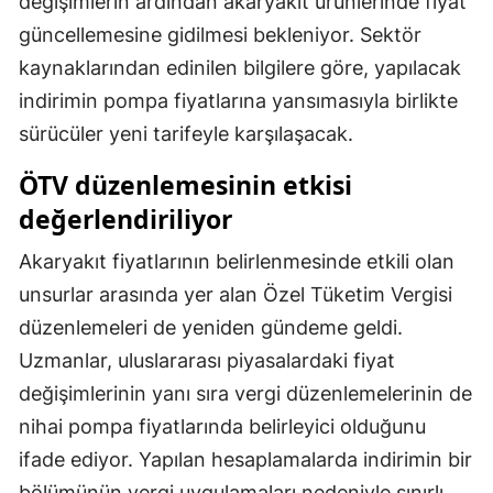
değişimlerin ardından akaryakıt ürünlerinde fiyat
Mersin
güncellemesine gidilmesi bekleniyor. Sektör
kaynaklarından edinilen bilgilere göre, yapılacak
İstanbul
indirimin pompa fiyatlarına yansımasıyla birlikte
İzmir
sürücüler yeni tarifeyle karşılaşacak.
Kars
ÖTV düzenlemesinin etkisi
Kastamonu
değerlendiriliyor
Kayseri
Akaryakıt fiyatlarının belirlenmesinde etkili olan
unsurlar arasında yer alan Özel Tüketim Vergisi
Kırklareli
düzenlemeleri de yeniden gündeme geldi.
Kırşehir
Uzmanlar, uluslararası piyasalardaki fiyat
Kocaeli
değişimlerinin yanı sıra vergi düzenlemelerinin de
nihai pompa fiyatlarında belirleyici olduğunu
Konya
ifade ediyor. Yapılan hesaplamalarda indirimin bir
Kütahya
bölümünün vergi uygulamaları nedeniyle sınırlı