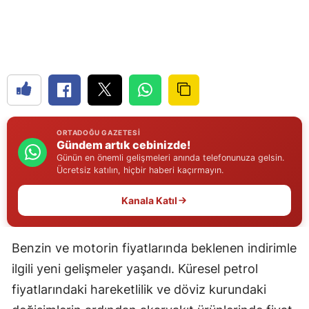
Edirne
Elazığ
Erzincan
Erzurum
Eskişehir
ORTADOĞU GAZETESI
Gündem artık cebinizde!
Gaziantep
Günün en önemli gelişmeleri anında telefonunuza gelsin.
Ücretsiz katılın, hiçbir haberi kaçırmayın.
Giresun
Kanala Katıl
Gümüşhane
Hakkari
Benzin ve motorin fiyatlarında beklenen indirimle
ilgili yeni gelişmeler yaşandı. Küresel petrol
Hatay
fiyatlarındaki hareketlilik ve döviz kurundaki
Isparta