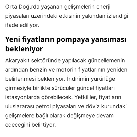
Orta Doğu’da yaşanan gelişmelerin enerji
Yozgat
piyasaları üzerindeki etkisinin yakından izlendiği
Zonguldak
ifade ediliyor.
Aksaray
Yeni fiyatların pompaya yansıması
bekleniyor
Bayburt
Akaryakıt sektöründe yapılacak güncellemenin
Karaman
ardından benzin ve motorin fiyatlarının yeniden
Kırıkkale
belirlenmesi bekleniyor. İndirimin yürürlüğe
Batman
girmesiyle birlikte sürücüler güncel fiyatları
istasyonlarda görebilecek. Yetkililer, fiyatların
Şırnak
uluslararası petrol piyasaları ve döviz kurundaki
Bartın
gelişmelere bağlı olarak değişmeye devam
Ardahan
edeceğini belirtiyor.
Iğdır