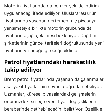
Motorin fiyatlarında da benzer şekilde indirim
Samsun
uygulanacağı ifade ediliyor. Uluslararası ürün
Siirt
fiyatlarında yaşanan gerilemenin iç piyasaya
yansımasıyla birlikte motorin grubunda da
Sinop
fiyatların aşağı çekilmesi bekleniyor. Dağıtım
Sivas
şirketlerinin güncel tarifeleri doğrultusunda yeni
Tekirdağ
fiyatların yürürlüğe gireceği bildirildi.
Tokat
Petrol fiyatlarındaki hareketlilik
takip ediliyor
Trabzon
Brent petrol fiyatlarında yaşanan dalgalanmalar
Tunceli
akaryakıt fiyatlarının seyrini doğrudan etkiliyor.
Şanlıurfa
Uzmanlar, küresel piyasalardaki gelişmelerin
Uşak
önümüzdeki süreçte yeni fiyat değişikliklerini
beraberinde getirebileceğini belirtiyor. Özellikle
Van