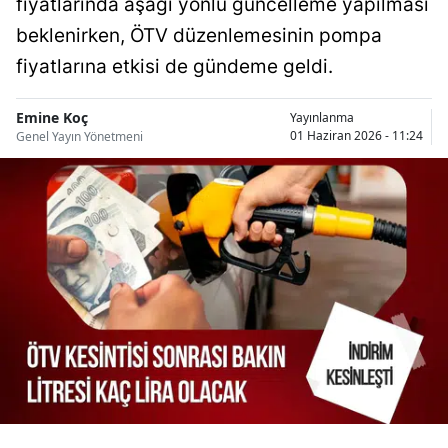
fiyatlarında aşağı yönlü güncelleme yapılması
Bilecik
beklenirken, ÖTV düzenlemesinin pompa
Bingöl
fiyatlarına etkisi de gündeme geldi.
Bitlis
Emine Koç
Yayınlanma
01 Haziran 2026 - 11:24
Genel Yayın Yönetmeni
Bolu
Burdur
Bursa
Çanakkale
Çankırı
Çorum
Denizli
Diyarbakır