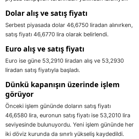
Mersin
Dolar alış ve satış fiyatı
İstanbul
Serbest piyasada dolar 46,6750 liradan alınırken,
İzmir
satış fiyatı 46,6770 lira olarak belirlendi.
Kars
Euro alış ve satış fiyatı
Kastamonu
Euro ise güne 53,2910 liradan alış ve 53,2930
liradan satış fiyatıyla başladı.
Kayseri
Dünkü kapanışın üzerinde işlem
Kırklareli
görüyor
Kırşehir
Önceki işlem gününde doların satış fiyatı
Kocaeli
46,6580 lira, euronun satış fiyatı ise 53,2010 lira
Konya
seviyesinde bulunuyordu. Yeni işlem gününde her
iki döviz kurunda da sınırlı yükseliş kaydedildi.
Kütahya