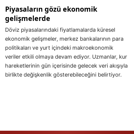
Piyasaların gözü ekonomik
Malatya
gelişmelerde
Manisa
Döviz piyasalarındaki fiyatlamalarda küresel
Kahramanmaraş
ekonomik gelişmeler, merkez bankalarının para
Mardin
politikaları ve yurt içindeki makroekonomik
veriler etkili olmaya devam ediyor. Uzmanlar, kur
Muğla
hareketlerinin gün içerisinde gelecek veri akışıyla
Muş
birlikte değişkenlik gösterebileceğini belirtiyor.
Nevşehir
Niğde
Ordu
Rize
Sakarya