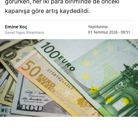
görürken, her iki para biriminde de önceki
Bilecik
kapanışa göre artış kaydedildi.
Bingöl
Emine Koç
Yayınlanma
Bitlis
01 Temmuz 2026 - 09:51
Genel Yayın Yönetmeni
Bolu
Burdur
Bursa
Çanakkale
Çankırı
Çorum
Denizli
Diyarbakır