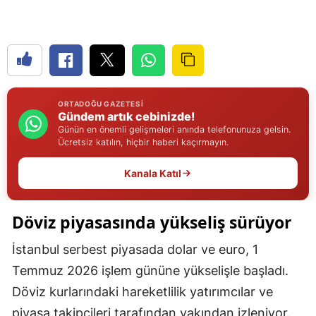
Edirne
Elazığ
Erzincan
Erzurum
ORTADOĞU GAZETESI
Gündem artık cebinizde!
Günün en önemli gelişmeleri anında telefonunuza gelsin.
Eskişehir
Ücretsiz katılın, hiçbir haberi kaçırmayın.
Gaziantep
Kanala Katıl
Giresun
Döviz piyasasında yükseliş sürüyor
Gümüşhane
Hakkari
İstanbul serbest piyasada dolar ve euro, 1
Temmuz 2026 işlem gününe yükselişle başladı.
Hatay
Döviz kurlarındaki hareketlilik yatırımcılar ve
Isparta
piyasa takipçileri tarafından yakından izleniyor.