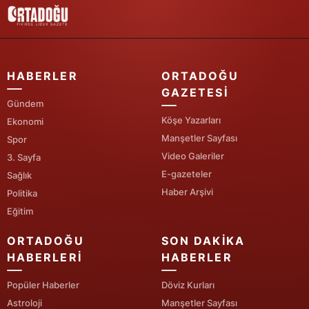
Samsun
Siirt
HABERLER
ORTADOĞU
Sinop
GAZETESI
Gündem
Sivas
Köşe Yazarları
Ekonomi
Tekirdağ
Manşetler Sayfası
Spor
Video Galeriler
3. Sayfa
Tokat
E-gazeteler
Sağlık
Trabzon
Haber Arşivi
Politika
Eğitim
Tunceli
ORTADOĞU
SON DAKIKA
Şanlıurfa
HABERLERI
HABERLER
Uşak
Popüler Haberler
Döviz Kurları
Astroloji
Manşetler Sayfası
Van