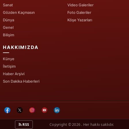
Sanat
Video Galeriler
Yozgat
Gözden Kaçmasın
Foto Galeriler
Dünya
Köşe Yazarları
Zonguldak
Genel
Aksaray
Bilişim
Bayburt
HAKKIMIZDA
Karaman
Künye
İletişim
Kırıkkale
Haber Arşivi
Batman
Son Dakika Haberleri
Şırnak
Bartın
Ardahan
RSS
Copyright © 2026 . Her hakkı saklıdır.
Iğdır