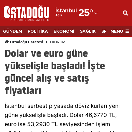
İstanbul
25
°
Açık
Adana
Adıyaman
MENÜ
GÜNDEM
POLİTİKA
EKONOMİ
SAĞLIK
SPOR
BİLİM
Afyonkarahisar
EKONOMİ
Ortadoğu Gazetesi
Dolar ve euro güne
Ağrı
yükselişle başladı! İşte
Amasya
güncel alış ve satış
Ankara
fiyatları
Antalya
Artvin
İstanbul serbest piyasada döviz kurları yeni
Aydın
güne yükselişle başladı. Dolar 46,6770 TL,
euro ise 53,2930 TL seviyesinden işlem
Balıkesir