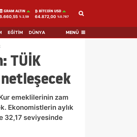
GRAM ALTIN
BITCOIN USD
6.660,55
64.872,00
% 2,59
%0.787
MENÜ
M
EĞİTİM
DÜNYA
k
m: TÜİK
 netleşecek
Kur emeklilerinin zam
k. Ekonomistlerin aylık
de 32,17 seviyesinde