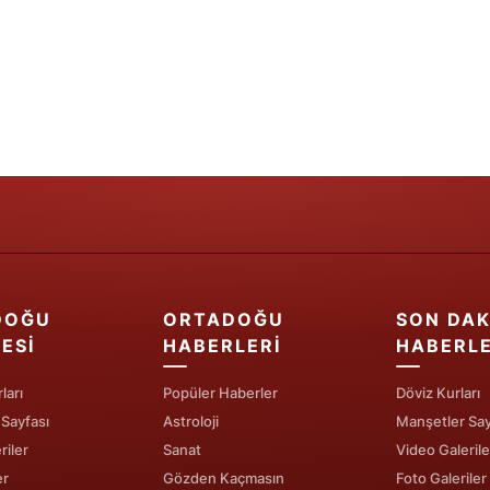
Samsun
Siirt
Sinop
Sivas
Tekirdağ
Tokat
Trabzon
DOĞU
ORTADOĞU
SON DAK
ESI
HABERLERI
HABERL
Tunceli
ları
Popüler Haberler
Döviz Kurları
Şanlıurfa
 Sayfası
Astroloji
Manşetler Say
Uşak
riler
Sanat
Video Galerile
er
Gözden Kaçmasın
Foto Galeriler
Van