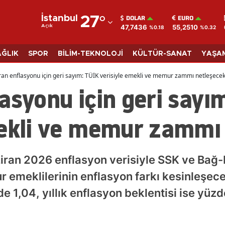
DOLAR
EURO
İstanbul
27
°
47,7436
55,2510
Açık
%0.18
%0.32
Adana
Adıyaman
AĞLIK
SPOR
BİLİM-TEKNOLOJİ
KÜLTÜR-SANAT
YAŞA
Afyonkarahisar
ran enflasyonu için geri sayım: TÜİK verisiyle emekli ve memur zammı netleşece
asyonu için geri sayı
Ağrı
Amasya
mekli ve memur zammı
Ankara
Antalya
iran 2026 enflasyon verisiyle SSK ve Bağ-
Artvin
 emeklilerinin enflasyon farkı kesinleşece
e 1,04, yıllık enflasyon beklentisi ise yüz
Aydın
Balıkesir