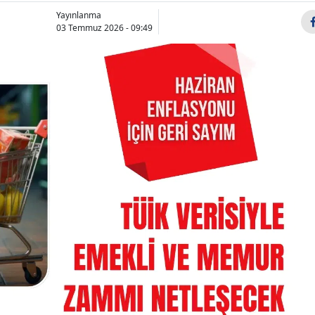
Bilecik
Yayınlanma
03 Temmuz 2026 - 09:49
Bingöl
Bitlis
Bolu
Burdur
Bursa
Efe Mandıracı
Yeni Parti 
kimdir, kaç yaşında
anketinde o
Çanakkale
ve nereli?
yüzde kaç, 
Çankırı
Galatasaray'a y...
sırad...
Çorum
Denizli
Diyarbakır