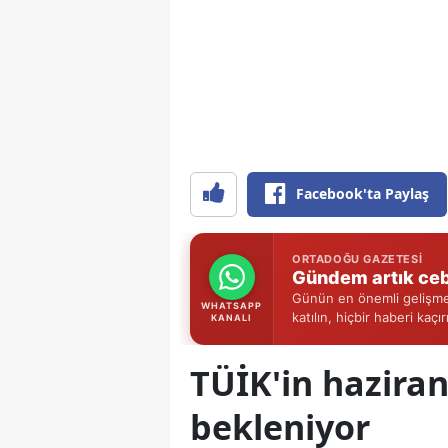
Facebook'ta Paylaş
ORTADOĞU GAZETESI
Gündem artık ceb
Günün en önemli gelişmel
WHATSAPP
katılın, hiçbir haberi kaçı
KANALI
TÜİK'in haziran
bekleniyor