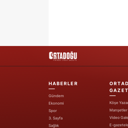
HABERLER
ORTA
GAZET
Gündem
Köşe Yazar
Ekonomi
Manşetler
Spor
Video Gale
3. Sayfa
E-gazetel
Sağlık