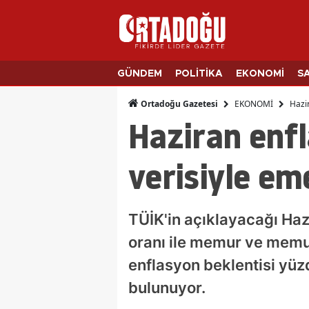
GÜNDEM
POLİTİKA
EKONOMİ
S
EKONOMİ
Hazi
Ortadoğu Gazetesi
Haziran enfl
verisiyle e
TÜİK'in açıklayacağı Haz
oranı ile memur ve memur
enflasyon beklentisi yüzd
bulunuyor.