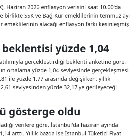
), Haziran 2026 enflasyon verisini saat 10.00'da
Mersin
le birlikte SSK ve Bağ-Kur emeklilerinin temmuz ayı
İstanbul
emeklilerinin alacağı enflasyon farkı kesinleşmiş
İzmir
beklentisi yüzde 1,04
Kars
Kastamonu
tılımıyla gerçekleştirdiği beklenti anketine göre,
nun ortalama yüzde 1,04 seviyesinde gerçekleşmesi
Kayseri
,81 ile yüzde 1,77 arasında değişirken, yıllık
Kırklareli
2,61 seviyesinden yüzde 32,17'ye gerileyeceği
Kırşehir
cü gösterge oldu
Kocaeli
Konya
ladığı verilere göre, İstanbul'da haziran ayında
,14 arttı. Yıllık bazda ise İstanbul Tüketici Fiyat
Kütahya