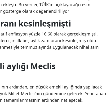
ekleşti. Bu veriler, TÜİK'in açıklayacağı resmi
Malatya
Beylikdüzü'nde şüpheli
Beylikdüzü'nde şüphe
 gösterge olarak değerlendiriliyor.
ölüm: Kadın evinde ölü
ölüm: Kadın evinde öl
Manisa
bulundu
bulundu
ranı kesinleşmişti
Kahramanmaraş
if enflasyon yüzde 16,60 olarak gerçekleşmişti.
Mardin
eri için ilk beş aylık zam oranı kesinleşmiş oldu.
Muğla
lenmesiyle temmuz ayında uygulanacak nihai zam
Muş
 aylığı Meclis
Nevşehir
Niğde
Ordu
sının ardından, en düşük emekli aylığında yapılacak
yük Millet Meclisi'nin gündemine gelecek. Yeni taban
Rize
nin tamamlanmasının ardından netleşecek.
Sakarya