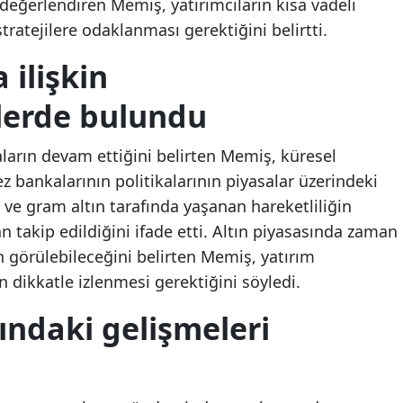
 değerlendiren Memiş, yatırımcıların kısa vadeli
Mersin
tratejilere odaklanması gerektiğini belirtti.
İstanbul
 ilişkin
İzmir
lerde bulundu
Kars
aların devam ettiğini belirten Memiş, küresel
Kastamonu
bankalarının politikalarının piyasalar üzerindeki
n ve gram altın tarafında yaşanan hareketliliğin
Kayseri
n takip edildiğini ifade etti. Altın piyasasında zaman
Kırklareli
n görülebileceğini belirten Memiş, yatırım
n dikkatle izlenmesi gerektiğini söyledi.
Kırşehir
ındaki gelişmeleri
Kocaeli
Konya
Kütahya