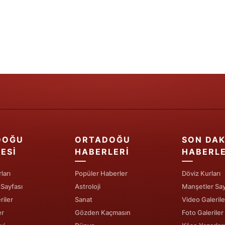
Yozgat
Zonguldak
Aksaray
Bayburt
Karaman
Kırıkkale
DOĞU
ORTADOĞU
SON DAK
Batman
ESI
HABERLERI
HABERL
Şırnak
ları
Popüler Haberler
Döviz Kurları
Bartın
 Sayfası
Astroloji
Manşetler Say
riler
Sanat
Video Galerile
Ardahan
er
Gözden Kaçmasın
Foto Galeriler
Iğdır