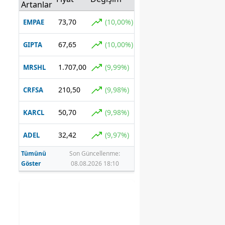
anlaşması
Artanlar
imzalayor
73,70
(10,00%)
EMPAE
67,65
(10,00%)
GIPTA
1.707,00
(9,99%)
MRSHL
210,50
(9,98%)
CRFSA
50,70
(9,98%)
KARCL
32,42
(9,97%)
ADEL
Tümünü
Son Güncellenme:
Göster
08.08.2026 18:10