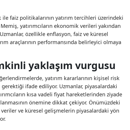
Samsun
 ile faiz politikalarının yatırım tercihleri üzerindeki
Siirt
 Memiş, yatırımcıların ekonomik verileri yakından
 Uzmanlar, özellikle enflasyon, faiz ve küresel
Sinop
ırım araçlarının performansında belirleyici olmaya
Sivas
Tekirdağ
mkinli yaklaşım vurgusu
Tokat
erlendirmelerde, yatırım kararlarının kişisel risk
Trabzon
i gerektiği ifade ediliyor. Uzmanlar, piyasalardaki
Tunceli
rımcıların kısa vadeli fiyat hareketlerinden ziyade
klanmasının önemine dikkat çekiyor. Önümüzdeki
Şanlıurfa
eriler ve küresel gelişmelerin piyasalardaki yön
Uşak
or.
Van