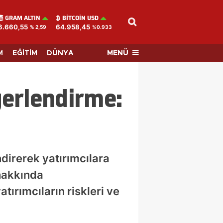
GRAM ALTIN
BITCOIN USD
6.660,55
64.958,45
% 2,59
%0.933
MENÜ
M
EĞİTİM
DÜNYA
ğerlendirme:
direrek yatırımcılara
 hakkında
ırımcıların riskleri ve