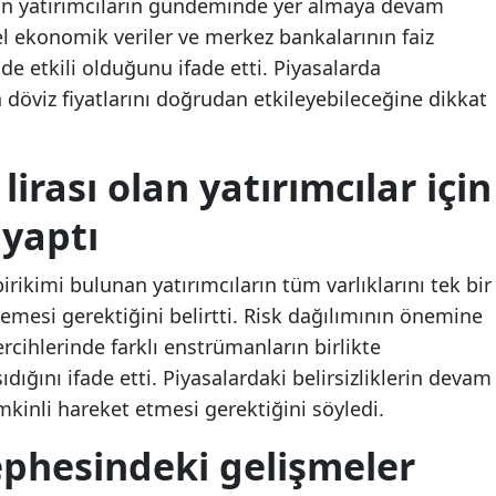
iğin yatırımcıların gündeminde yer almaya devam
Malatya
el ekonomik veriler ve merkez bankalarının faiz
nde etkili olduğunu ifade etti. Piyasalarda
Erdoğan’dan AK Parti
Erdoğan’dan AK Part
Manisa
Teşkilatına Terörsüz
Teşkilatına Terörsüz
 döviz fiyatlarını doğrudan etkileyebileceğine dikkat
Türkiye Talimatı: 81 İlde
Türkiye Talimatı: 81 İl
Kahramanmaraş
Sahaya İnecekler
Sahaya İnecekler
Mardin
lirası olan yatırımcılar için
Muğla
yaptı
Muş
rikimi bulunan yatırımcıların tüm varlıklarını tek bir
Nevşehir
mesi gerektiğini belirtti. Risk dağılımının önemine
rcihlerinde farklı enstrümanların birlikte
Niğde
ığını ifade etti. Piyasalardaki belirsizliklerin devam
Ordu
emkinli hareket etmesi gerektiğini söyledi.
Rize
ephesindeki gelişmeler
Sakarya