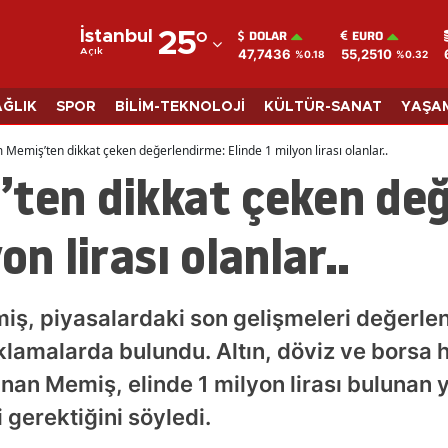
DOLAR
EURO
İstanbul
25
°
47,7436
55,2510
Açık
%0.18
%0.32
Adana
Adıyaman
AĞLIK
SPOR
BİLİM-TEKNOLOJİ
KÜLTÜR-SANAT
YAŞA
Afyonkarahisar
 Memiş’ten dikkat çeken değerlendirme: Elinde 1 milyon lirası olanlar..
’ten dikkat çeken de
Ağrı
Amasya
on lirası olanlar..
Ankara
Antalya
miş, piyasalardaki son gelişmeleri değerlen
Artvin
klamalarda bulundu. Altın, döviz ve borsa
n Memiş, elinde 1 milyon lirası bulunan yat
Aydın
i gerektiğini söyledi.
Balıkesir