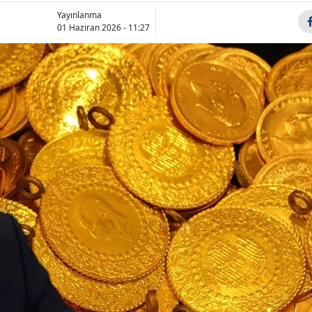
Bilecik
Yayınlanma
01 Haziran 2026 - 11:27
Bingöl
Bitlis
Bolu
Burdur
Bursa
Dünyanın en iyi
LGS 1. nakil
üniversiteleri
sonuçları n
Çanakkale
hangileri,
zaman
Çankırı
Türkiye'den kaç
açıklanacak
ün...
başvuruda s
Çorum
Denizli
Diyarbakır