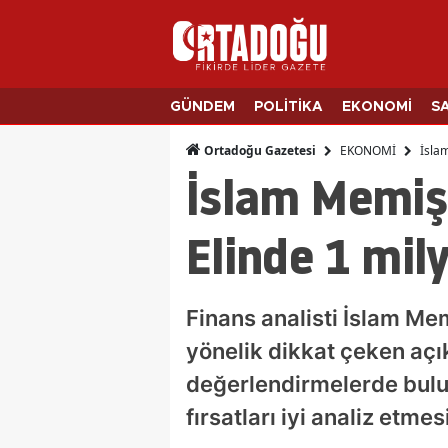
GÜNDEM
POLİTİKA
EKONOMİ
S
EKONOMİ
İslam
Ortadoğu Gazetesi
İslam Memiş
Elinde 1 mily
Finans analisti İslam Me
yönelik dikkat çeken açı
değerlendirmelerde buluna
fırsatları iyi analiz etmes