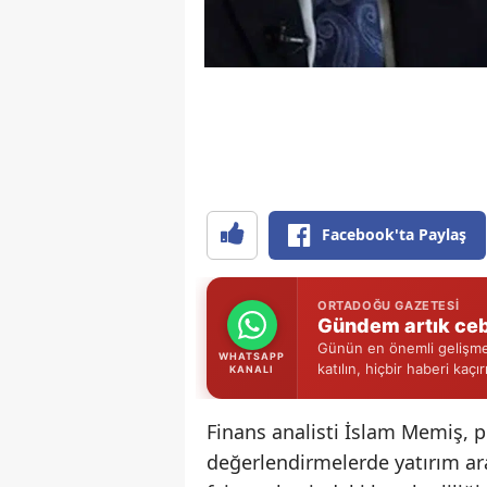
Facebook'ta Paylaş
ORTADOĞU GAZETESI
Gündem artık ceb
Günün en önemli gelişmel
WHATSAPP
katılın, hiçbir haberi kaçı
KANALI
Finans analisti İslam Memiş, p
değerlendirmelerde yatırım araç