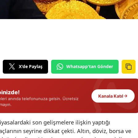
Edirne
Elazığ
Erzincan
Erzurum
Eskişehir
X'de Paylaş
Whatsapp'tan Gönder
Gaziantep
Giresun
inizde!
Gümüşhane
Kanala Katıl
eri anında telefonunuza gelsin. Ücretsiz
rmayın.
Hakkari
Hatay
iyasalardaki son gelişmelere ilişkin yaptığı
larının seyrine dikkat çekti. Altın, döviz, borsa ve
Isparta