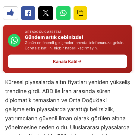
Edirne
Elazığ
Erzincan
ORTADOĞU GAZETESI
Gündem artık cebinizde!
Günün en önemli gelişmeleri anında telefonunuza gelsin.
Erzurum
Ücretsiz katılın, hiçbir haberi kaçırmayın.
Eskişehir
Kanala Katıl
Gaziantep
Giresun
Küresel piyasalarda altın fiyatları yeniden yükseliş
trendine girdi. ABD ile İran arasında süren
Gümüşhane
diplomatik temasların ve Orta Doğu’daki
Hakkari
gelişmelerin piyasalarda yarattığı belirsizlik,
yatırımcıların güvenli liman olarak görülen altına
Hatay
yönelmesine neden oldu. Uluslararası piyasalarda
Isparta