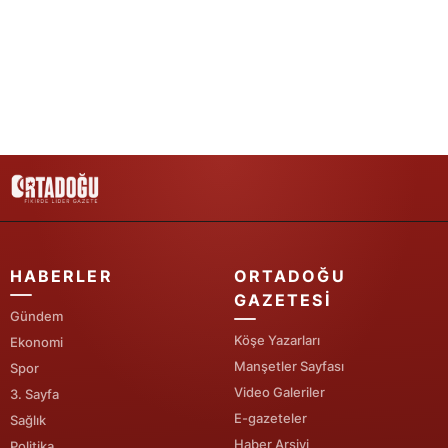
Yozgat
Zonguldak
Aksaray
Bayburt
Karaman
Kırıkkale
HABERLER
ORTADOĞU
Batman
GAZETESI
Gündem
Şırnak
Köşe Yazarları
Ekonomi
Bartın
Manşetler Sayfası
Spor
Video Galeriler
3. Sayfa
Ardahan
E-gazeteler
Sağlık
Haber Arşivi
Iğdır
Politika