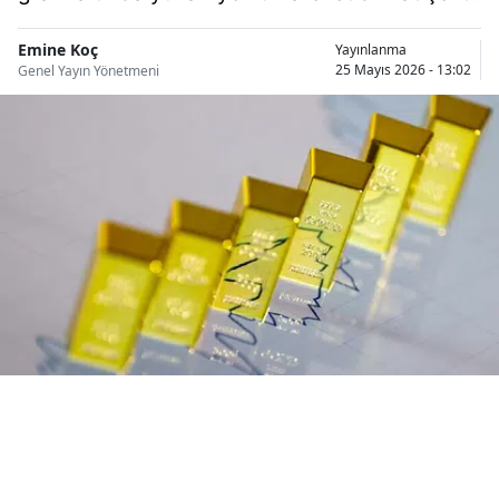
Bilecik
Emine Koç
Yayınlanma
Bingöl
25 Mayıs 2026 - 13:02
Genel Yayın Yönetmeni
Bitlis
Bolu
Burdur
Bursa
Çanakkale
Çankırı
Çorum
Denizli
Diyarbakır