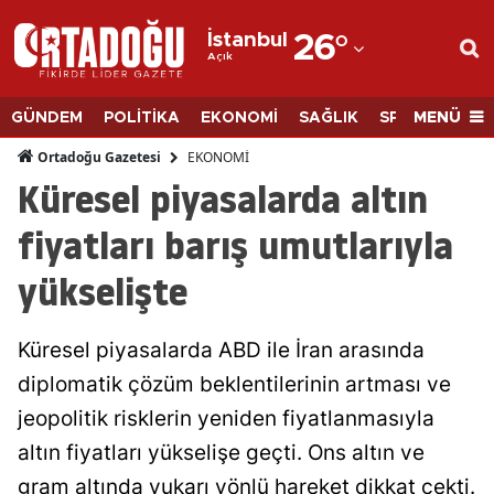
İstanbul
26
°
Açık
Adana
Adıyaman
MENÜ
GÜNDEM
POLİTİKA
EKONOMİ
SAĞLIK
SPOR
BİLİM
Afyonkarahisar
EKONOMİ
Ortadoğu Gazetesi
Küresel piyasalarda altın
Ağrı
fiyatları barış umutlarıyla
Amasya
yükselişte
Ankara
Antalya
Küresel piyasalarda ABD ile İran arasında
Artvin
diplomatik çözüm beklentilerinin artması ve
jeopolitik risklerin yeniden fiyatlanmasıyla
Aydın
altın fiyatları yükselişe geçti. Ons altın ve
Balıkesir
gram altında yukarı yönlü hareket dikkat çekti.