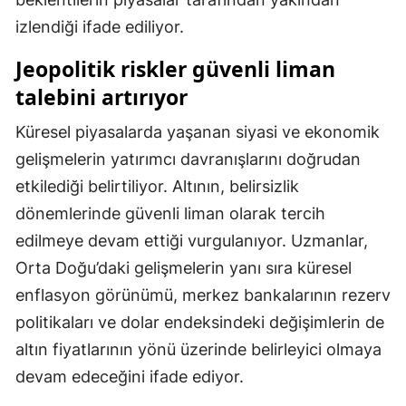
izlendiği ifade ediliyor.
Samsun
Jeopolitik riskler güvenli liman
Siirt
talebini artırıyor
Sinop
Küresel piyasalarda yaşanan siyasi ve ekonomik
Sivas
gelişmelerin yatırımcı davranışlarını doğrudan
Tekirdağ
etkilediği belirtiliyor. Altının, belirsizlik
dönemlerinde güvenli liman olarak tercih
Tokat
edilmeye devam ettiği vurgulanıyor. Uzmanlar,
Trabzon
Orta Doğu’daki gelişmelerin yanı sıra küresel
Tunceli
enflasyon görünümü, merkez bankalarının rezerv
politikaları ve dolar endeksindeki değişimlerin de
Şanlıurfa
altın fiyatlarının yönü üzerinde belirleyici olmaya
Uşak
devam edeceğini ifade ediyor.
Van