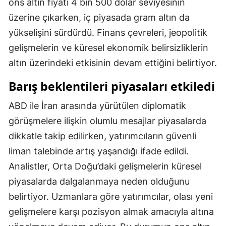
ons altın fiyatı 4 bin 500 dolar seviyesinin
Mersin
üzerine çıkarken, iç piyasada gram altın da
yükselişini sürdürdü. Finans çevreleri, jeopolitik
İstanbul
gelişmelerin ve küresel ekonomik belirsizliklerin
İzmir
altın üzerindeki etkisinin devam ettiğini belirtiyor.
Kars
Barış beklentileri piyasaları etkiledi
Kastamonu
ABD ile İran arasında yürütülen diplomatik
Kayseri
görüşmelere ilişkin olumlu mesajlar piyasalarda
dikkatle takip edilirken, yatırımcıların güvenli
Kırklareli
liman talebinde artış yaşandığı ifade edildi.
Kırşehir
Analistler, Orta Doğu’daki gelişmelerin küresel
Kocaeli
piyasalarda dalgalanmaya neden olduğunu
belirtiyor. Uzmanlara göre yatırımcılar, olası yeni
Konya
gelişmelere karşı pozisyon almak amacıyla altına
Kütahya