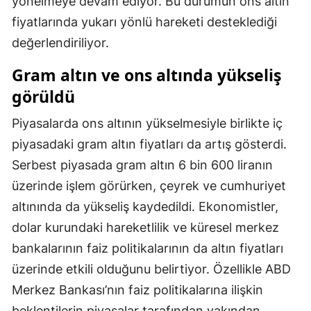
yönelmeye devam ediyor. Bu durumun ons altın
Malatya
fiyatlarında yukarı yönlü hareketi desteklediği
değerlendiriliyor.
Manisa
Gram altın ve ons altında yükseliş
Kahramanmaraş
görüldü
Mardin
Piyasalarda ons altının yükselmesiyle birlikte iç
Muğla
piyasadaki gram altın fiyatları da artış gösterdi.
Muş
Serbest piyasada gram altın 6 bin 600 liranın
üzerinde işlem görürken, çeyrek ve cumhuriyet
Nevşehir
altınında da yükseliş kaydedildi. Ekonomistler,
Niğde
dolar kurundaki hareketlilik ve küresel merkez
bankalarının faiz politikalarının da altın fiyatları
Ordu
üzerinde etkili olduğunu belirtiyor. Özellikle ABD
Rize
Merkez Bankası’nın faiz politikalarına ilişkin
Sakarya
beklentilerin piyasalar tarafından yakından