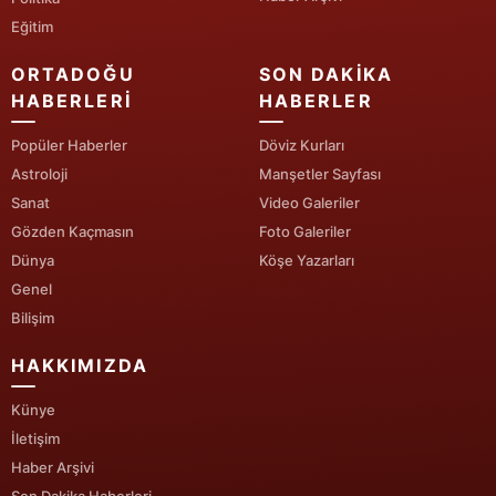
Eğitim
Yalova
ORTADOĞU
SON DAKIKA
Karabük
HABERLERI
HABERLER
Kilis
Popüler Haberler
Döviz Kurları
Astroloji
Manşetler Sayfası
Osmaniye
Sanat
Video Galeriler
Düzce
Gözden Kaçmasın
Foto Galeriler
Dünya
Köşe Yazarları
Genel
Bilişim
HAKKIMIZDA
Künye
İletişim
Haber Arşivi