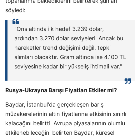
toparlanma beklediklerini belirterek şunları
Malatya
söyledi:
Manisa
"Ons altında ilk hedef 3.239 dolar,
Kahramanmaraş
ardından 3.270 dolar seviyeleri. Ancak bu
hareketler trend değişimi değil, tepki
Mardin
alımları olacaktır. Gram altında ise 4.100 TL
Muğla
seviyesine kadar bir yükseliş ihtimali var."
Muş
Nevşehir
Rusya-Ukrayna Barışı Fiyatları Etkiler mi?
Niğde
Baydar, İstanbul'da gerçekleşen barış
Ordu
müzakerelerinin altın fiyatlarına etkisinin sınırlı
kalacağını belirtti. Avrupa piyasalarının olumlu
Rize
etkilenebileceğini belirten Baydar, küresel
Sakarya