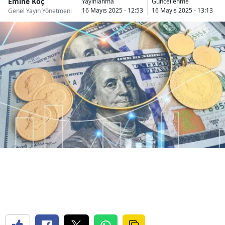
Emine Koç
Yayınlanma
Güncellenme
16 Mayıs 2025 - 12:53
16 Mayıs 2025 - 13:13
Bilecik
Genel Yayın Yönetmeni
Bingöl
Bitlis
Bolu
Burdur
Bursa
Çanakkale
Çankırı
Çorum
Denizli
Diyarbakır