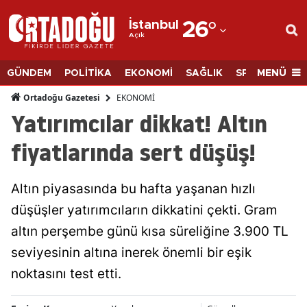
İstanbul
26
°
Açık
Adana
Adıyaman
MENÜ
GÜNDEM
POLİTİKA
EKONOMİ
SAĞLIK
SPOR
BİLİM
Afyonkarahisar
EKONOMİ
Ortadoğu Gazetesi
Yatırımcılar dikkat! Altın
Ağrı
fiyatlarında sert düşüş!
Amasya
Ankara
Altın piyasasında bu hafta yaşanan hızlı
düşüşler yatırımcıların dikkatini çekti. Gram
Antalya
altın perşembe günü kısa süreliğine 3.900 TL
Artvin
seviyesinin altına inerek önemli bir eşik
Aydın
noktasını test etti.
Balıkesir