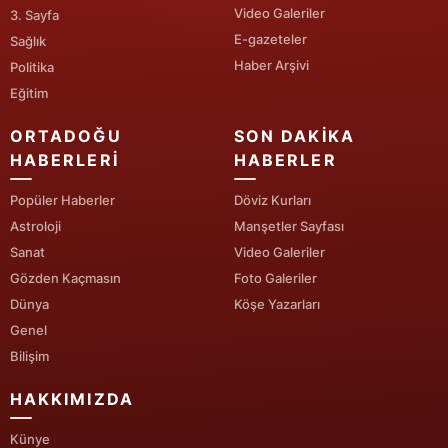
Video Galeriler
3. Sayfa
Yozgat
E-gazeteler
Sağlık
Haber Arşivi
Politika
Zonguldak
Eğitim
Aksaray
ORTADOĞU
SON DAKIKA
Bayburt
HABERLERI
HABERLER
Karaman
Popüler Haberler
Döviz Kurları
Astroloji
Manşetler Sayfası
Kırıkkale
Sanat
Video Galeriler
Gözden Kaçmasın
Foto Galeriler
Batman
Dünya
Köşe Yazarları
Şırnak
Genel
Bilişim
Bartın
HAKKIMIZDA
Ardahan
Künye
Iğdır