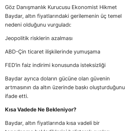
Göz Danışmanlık Kurucusu Ekonomist Hikmet
Mersin
Baydar, altın fiyatlarındaki gerilemenin üç temel
İstanbul
nedeni olduğunu vurguladı:
İzmir
Jeopolitik risklerin azalması
Kars
ABD-Çin ticaret ilişkilerinde yumuşama
Kastamonu
FED’in faiz indirimi konusunda isteksizliği
Kayseri
Baydar ayrıca doların gücüne olan güvenin
Kırklareli
artmasının da altın üzerinde baskı oluşturduğunu
Kırşehir
ifade etti.
Kocaeli
Kısa Vadede Ne Bekleniyor?
Konya
Baydar, altın fiyatlarında kısa vadeli bir
Kütahya