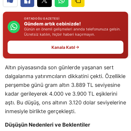
Edirne
Elazığ
ORTADOĞU GAZETESI
Gündem artık cebinizde!
Günün en önemli gelişmeleri anında telefonunuza gelsin.
Erzincan
Ücretsiz katılın, hiçbir haberi kaçırmayın.
Erzurum
Kanala Katıl
Eskişehir
Gaziantep
Altın piyasasında son günlerde yaşanan sert
dalgalanma yatırımcıların dikkatini çekti. Özellikle
Giresun
perşembe günü gram altın 3.889 TL seviyesine
Gümüşhane
kadar gerileyerek 4.000 ve 3.900 TL eşiklerini
aştı. Bu düşüş, ons altının 3.120 dolar seviyelerine
Hakkari
inmesiyle birlikte gerçekleşti.
Hatay
Düşüşün Nedenleri ve Beklentiler
Isparta