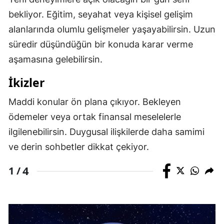
bekliyor. Eğitim, seyahat veya kişisel gelişim
Malatya
alanlarında olumlu gelişmeler yaşayabilirsin. Uzun
Manisa
süredir düşündüğün bir konuda karar verme
Kahramanmaraş
aşamasına gelebilirsin.
Mardin
İkizler
Muğla
Maddi konular ön plana çıkıyor. Bekleyen
ödemeler veya ortak finansal meselelerle
Muş
ilgilenebilirsin. Duygusal ilişkilerde daha samimi
Nevşehir
ve derin sohbetler dikkat çekiyor.
Niğde
4
1 /
Ordu
Rize
Sakarya