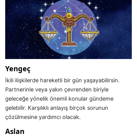
Samsun
Siirt
Sinop
Sivas
Tekirdağ
Yengeç
Tokat
İkili ilişkilerde hareketli bir gün yaşayabilirsin.
Trabzon
Partnerinle veya yakın çevrenden biriyle
Tunceli
geleceğe yönelik önemli konular gündeme
gelebilir. Karşılıklı anlayış birçok sorunun
Şanlıurfa
çözülmesine yardımcı olacak.
Uşak
Aslan
Van