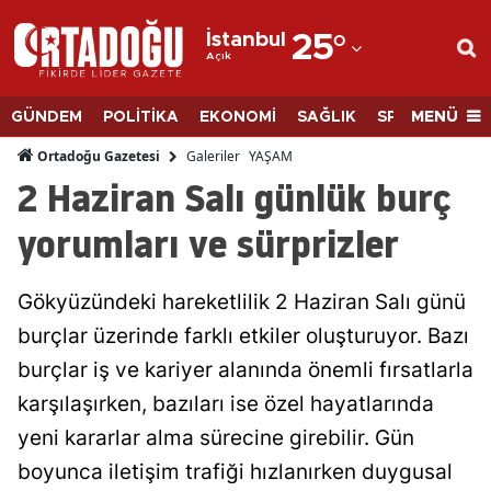
İstanbul
25
°
Açık
Adana
Adıyaman
MENÜ
GÜNDEM
POLİTİKA
EKONOMİ
SAĞLIK
SPOR
BİLİM
Afyonkarahisar
Galeriler
YAŞAM
Ortadoğu Gazetesi
2 Haziran Salı günlük burç
Ağrı
yorumları ve sürprizler
Amasya
Ankara
Gökyüzündeki hareketlilik 2 Haziran Salı günü
burçlar üzerinde farklı etkiler oluşturuyor. Bazı
Antalya
burçlar iş ve kariyer alanında önemli fırsatlarla
Artvin
karşılaşırken, bazıları ise özel hayatlarında
Aydın
yeni kararlar alma sürecine girebilir. Gün
Balıkesir
boyunca iletişim trafiği hızlanırken duygusal