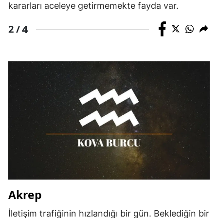
kararları aceleye getirmemekte fayda var.
Yalova
4
2 /
Karabük
Kilis
Osmaniye
Düzce
Akrep
İletişim trafiğinin hızlandığı bir gün. Beklediğin bir