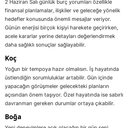
2 Haziran Salı günlük burç yorumları özellikle
Mersin
finansal planlamalar, ilişkiler ve geleceğe yönelik
hedefler konusunda önemli mesajlar veriyor.
İstanbul
Günün enerjisi birçok kişiyi harekete geçirirken,
İzmir
acele kararlar yerine detayları değerlendirmek
Kars
daha sağlıklı sonuçlar sağlayabilir.
Kastamonu
Koç
Kayseri
Yoğun bir tempoya hazır olmalısın. İş hayatında
üstlendiğin sorumluluklar artabilir. Gün içinde
Kırklareli
yapacağın görüşmeler gelecekteki planların
Kırşehir
açısından önem taşıyor. Özel hayatında ise sabırlı
Kocaeli
davranman gereken durumlar ortaya çıkabilir.
Konya
Boğa
Kütahya
Yeni deneyimlere açık olacağın bir gün seni