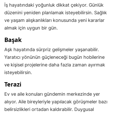
İş hayatındaki yoğunluk dikkat çekiyor. Günlük
Yozgat
düzenini yeniden planlamak isteyebilirsin. Sağlık
Zonguldak
ve yaşam alışkanlıkları konusunda yeni kararlar
almak için uygun bir gün.
Aksaray
Başak
Bayburt
Aşk hayatında sürpriz gelişmeler yaşanabilir.
Karaman
Yaratıcı yönünün güçleneceği bugün hobilerine
Kırıkkale
ve kişisel projelerine daha fazla zaman ayırmak
Batman
isteyebilirsin.
Şırnak
Terazi
Bartın
Ev ve aile konuları gündemin merkezinde yer
alıyor. Aile bireyleriyle yapılacak görüşmeler bazı
Ardahan
belirsizlikleri ortadan kaldırabilir. Duygusal
Iğdır