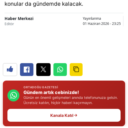
konular da gündemde kalacak.
Bilecik
Bingöl
Haber Merkezi
Yayınlanma
01 Haziran 2026 - 23:25
Editör
Bitlis
Bolu
Burdur
Bursa
Çanakkale
Çankırı
ORTADOĞU GAZETESI
Gündem artık cebinizde!
Günün en önemli gelişmeleri anında telefonunuza gelsin.
Çorum
Ücretsiz katılın, hiçbir haberi kaçırmayın.
Denizli
Kanala Katıl
Diyarbakır