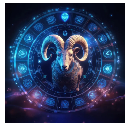
Edirne
Elazığ
Erzincan
Erzurum
Eskişehir
Gaziantep
Giresun
Gümüşhane
Hakkari
Hatay
Isparta