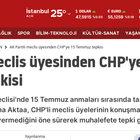
DOLAR
EURO
İstanbul
25
°
47,5915
55,1259
Açık
%0.03
%0.18
Adana
Adıyaman
AĞLIK
SPOR
BİLİM-TEKNOLOJİ
KÜLTÜR-SANAT
YAŞA
Afyonkarahisar
N
AK Partili meclis üyesinden CHP'ye 15 Temmuz tepkisi
eclis üyesinden CHP'y
Ağrı
Amasya
kisi
Ankara
Antalya
eclisi'nde 15 Temmuz anmaları sırasında t
Artvin
ma Aktaa, CHP'li meclis üyelerinin konuşm
ermediğini öne sürerek muhalefete tepki g
Aydın
Balıkesir
Yayınlanma