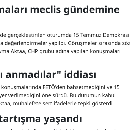
aları meclis gündemine
Mersin
İstanbul
İzmir
i'nde gerçekleştirilen oturumda 15 Temmuz Demokrasi
da değerlendirmeler yapıldı. Görüşmeler sırasında sö
Kars
Şeyma Aktaa, CHP grubu adına yapılan konuşmaları
Kastamonu
Kayseri
ı anmadılar" iddiası
Kırklareli
in konuşmalarında FETÖ'den bahsetmediğini ve 15
Kırşehir
yer verilmediğini öne sürdü. Bu durumun kabul
aa, muhalefete sert ifadelerle tepki gösterdi.
Kocaeli
 tartışma yaşandı
Konya
Kütahya