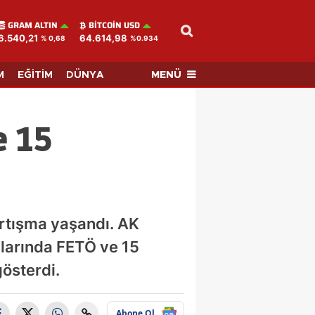
GRAM ALTIN
BITCOIN USD
6.540,21
64.614,98
% 0,68
%0.934
MENÜ
M
EĞİTİM
DÜNYA
e 15
artışma yaşandı. AK
alarında FETÖ ve 15
österdi.
Abone Ol