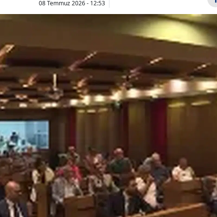
08 Temmuz 2026 - 12:53
Bilecik
Bingöl
Bitlis
Bolu
Burdur
Merkez
Kademeli em
Bankası'ndan
çıkacak mı?
Bursa
Kripto Varlık
prim günü
Çanakkale
Merkezi Kayıt
dolduranlara
Sistemi'ne o...
Çankırı
Çorum
Denizli
Diyarbakır