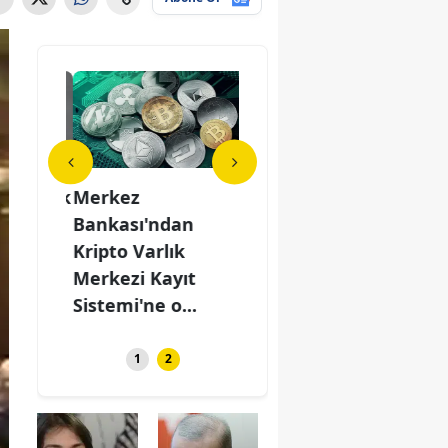
eklilik
Merkez
Kademeli emeklilik
Mer
 6250
Bankası'ndan
çıkacak mı? 6250
Ban
nü
Kripto Varlık
prim gününü
Krip
...
Merkezi Kayıt
dolduranlara...
Mer
Sistemi'ne o...
Sist
1
2