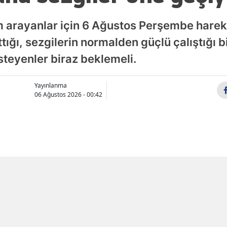
Samsun
 arayanlar için 6 Ağustos Perşembe hareke
Siirt
ğı, sezgilerin normalden güçlü çalıştığı b
isteyenler biraz beklemeli.
Sinop
Sivas
Yayınlanma
06 Ağustos 2026 - 00:42
Tekirdağ
Tokat
Trabzon
Tunceli
X'de Paylaş
Whatsapp'tan Gönder
Şanlıurfa
Trafik sigor
yeni dönem
Uşak
Düzenleme
inizde!
Kanala Katıl
Van