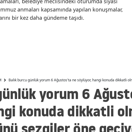
klamaları, belediye meclisindeki oturumda siyasi
Feyza Civelek Kızılcık
Süper Lig'de çipli top
Temmuz anmaları kapsamında yapılan konuşmalar,
Malatya
Şerbeti'nden neden
dönemi için ilk adım atı
larını bir kez daha gündeme taşıdı.
Manisa
ayrıldı? Nilay 5. sezonda
olacak mı?
Kahramanmaraş
Mardin
Muğla
Muş
M
Balık burcu günlük yorum 6 Ağustos'ta ne söylüyor, hangi konuda dikkatli o
Nevşehir
günlük yorum 6 Ağust
Niğde
ngi konuda dikkatli ol
Ordu
Rize
nü sezgiler öne geçiy
Sakarya