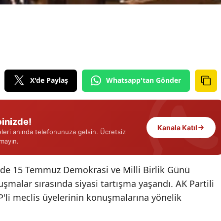
Edirne
Elazığ
Erzincan
Erzurum
X'de Paylaş
Whatsapp'tan Gönder
Eskişehir
Gaziantep
inizde!
Kanala Katıl
eri anında telefonunuza gelsin. Ücretsiz
Giresun
rmayın.
Gümüşhane
'nde 15 Temmuz Demokrasi ve Milli Birlik Günü
Hakkari
uşmalar sırasında siyasi tartışma yaşandı. AK Partili
Hatay
'li meclis üyelerinin konuşmalarına yönelik
Isparta