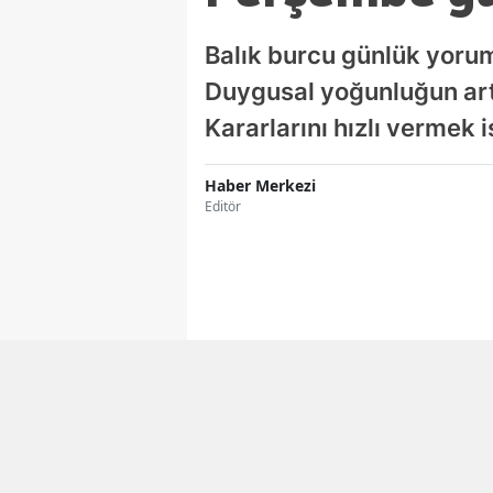
Balık burcu günlük yorum
Duygusal yoğunluğun arttı
Kararlarını hızlı vermek 
Haber Merkezi
Editör
Facebook'ta Paylaş
ORTADOĞU GAZETESI
Gündem artık ceb