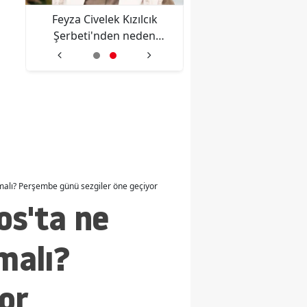
Feyza Civelek Kızılcık
Süper Lig'de çipli t
ldı
Şerbeti'nden neden
dönemi için ilk adım a
ayrıldı? Nilay 5. sezonda
olacak mı?
lmalı? Perşembe günü sezgiler öne geçiyor
os'ta ne
malı?
or