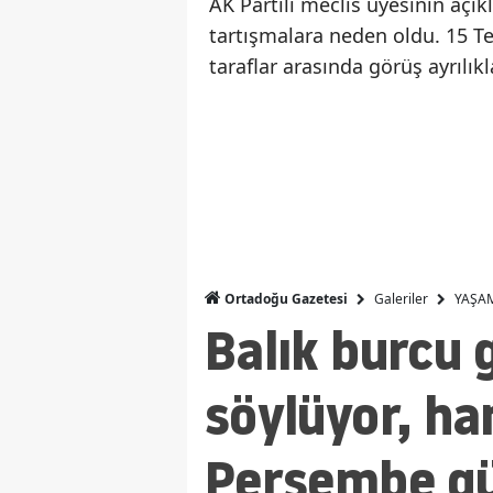
AK Partili meclis üyesinin açı
tartışmalara neden oldu. 15 
taraflar arasında görüş ayrılık
Galeriler
YAŞA
Ortadoğu Gazetesi
Balık burcu 
söylüyor, ha
Perşembe gü