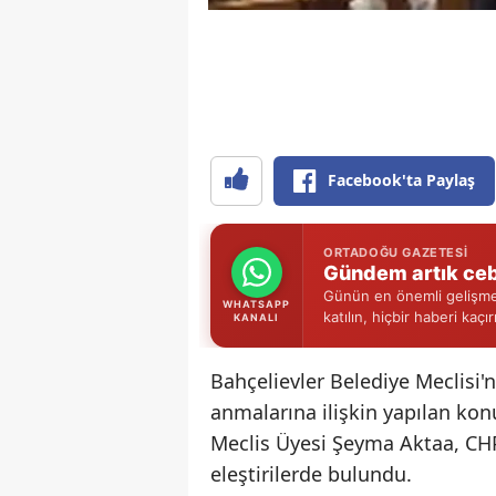
Facebook'ta Paylaş
ORTADOĞU GAZETESI
Gündem artık ceb
Günün en önemli gelişmel
WHATSAPP
katılın, hiçbir haberi kaçı
KANALI
Bahçelievler Belediye Meclisi
anmalarına ilişkin yapılan kon
Meclis Üyesi Şeyma Aktaa, CHP
eleştirilerde bulundu.