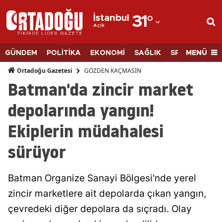
İstanbul
31
°
Açık
Adana
Adıyaman
MENÜ
GÜNDEM
POLİTİKA
EKONOMİ
SAĞLIK
SPOR
BİLİM
Afyonkarahisar
GÖZDEN KAÇMASIN
Ortadoğu Gazetesi
Batman'da zincir market
Ağrı
depolarında yangın!
Amasya
Ekiplerin müdahalesi
Ankara
sürüyor
Antalya
Artvin
Batman Organize Sanayi Bölgesi'nde yerel
Aydın
zincir marketlere ait depolarda çıkan yangın,
çevredeki diğer depolara da sıçradı. Olay
Balıkesir