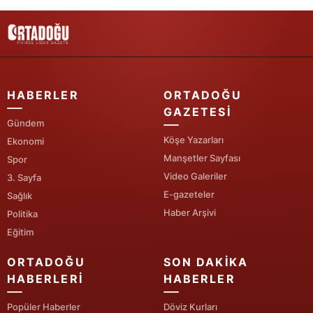
Samsun
Siirt
Sinop
HABERLER
ORTADOĞU
Sivas
GAZETESI
Gündem
Tekirdağ
Köşe Yazarları
Ekonomi
Manşetler Sayfası
Spor
Tokat
Video Galeriler
3. Sayfa
Trabzon
E-gazeteler
Sağlık
Haber Arşivi
Politika
Tunceli
Eğitim
Şanlıurfa
ORTADOĞU
SON DAKIKA
HABERLERI
HABERLER
Uşak
Popüler Haberler
Döviz Kurları
Van