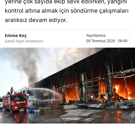
yerine çok sayıda ekip sevk edilirken, yangını
Bilecik
kontrol altına almak için söndürme çalışmaları
Bingöl
aralıksız devam ediyor.
Bitlis
Emine Koç
Yayınlanma
09 Temmuz 2026 - 08:40
Genel Yayın Yönetmeni
Bolu
Burdur
Bursa
Çanakkale
Çankırı
Çorum
Denizli
Diyarbakır