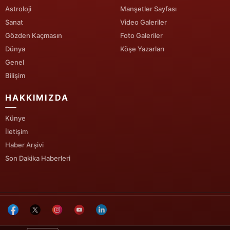
Astroloji
Manşetler Sayfası
Yozgat
Sanat
Video Galeriler
Gözden Kaçmasın
Foto Galeriler
Zonguldak
Dünya
Köşe Yazarları
Aksaray
Genel
Bilişim
Bayburt
HAKKIMIZDA
Karaman
Künye
Kırıkkale
İletişim
Batman
Haber Arşivi
Son Dakika Haberleri
Şırnak
Bartın
Ardahan
Iğdır