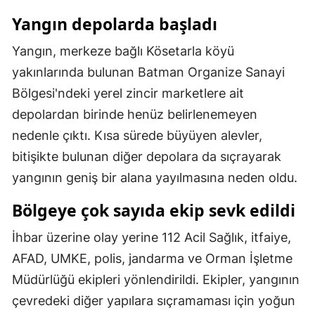
Mersin
Yangın depolarda başladı
İstanbul
Yangın, merkeze bağlı Kösetarla köyü
yakınlarında bulunan Batman Organize Sanayi
İzmir
Bölgesi'ndeki yerel zincir marketlere ait
Kars
depolardan birinde henüz belirlenemeyen
Kastamonu
nedenle çıktı. Kısa sürede büyüyen alevler,
bitişikte bulunan diğer depolara da sıçrayarak
Kayseri
yangının geniş bir alana yayılmasına neden oldu.
Kırklareli
Bölgeye çok sayıda ekip sevk edildi
Kırşehir
İhbar üzerine olay yerine 112 Acil Sağlık, itfaiye,
Kocaeli
AFAD, UMKE, polis, jandarma ve Orman İşletme
Konya
Müdürlüğü ekipleri yönlendirildi. Ekipler, yangının
çevredeki diğer yapılara sıçramaması için yoğun
Kütahya