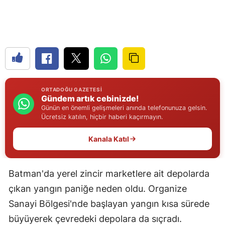
Edirne
Elazığ
Erzincan
Erzurum
ORTADOĞU GAZETESI
Eskişehir
Gündem artık cebinizde!
Günün en önemli gelişmeleri anında telefonunuza gelsin.
Gaziantep
Ücretsiz katılın, hiçbir haberi kaçırmayın.
Giresun
Kanala Katıl
Gümüşhane
Batman'da yerel zincir marketlere ait depolarda
Hakkari
çıkan yangın paniğe neden oldu. Organize
Hatay
Sanayi Bölgesi'nde başlayan yangın kısa sürede
Isparta
büyüyerek çevredeki depolara da sıçradı.