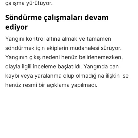
çalışma yürütüyor.
Malatya
Söndürme çalışmaları devam
Manisa
ediyor
Kahramanmaraş
Yangını kontrol altına almak ve tamamen
Mardin
söndürmek için ekiplerin müdahalesi sürüyor.
Yangının çıkış nedeni henüz belirlenemezken,
Muğla
olayla ilgili inceleme başlatıldı. Yangında can
Muş
kaybı veya yaralanma olup olmadığına ilişkin ise
henüz resmi bir açıklama yapılmadı.
Nevşehir
Niğde
Ordu
Rize
Sakarya