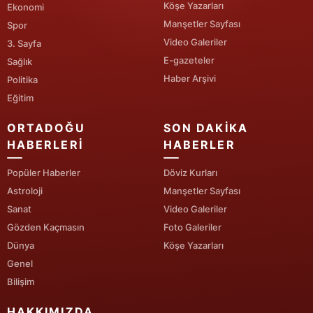
Köşe Yazarları
Ekonomi
Manşetler Sayfası
Spor
Yalova
Video Galeriler
3. Sayfa
Karabük
E-gazeteler
Sağlık
Haber Arşivi
Politika
Kilis
Eğitim
Osmaniye
ORTADOĞU
SON DAKIKA
Düzce
HABERLERI
HABERLER
Popüler Haberler
Döviz Kurları
Astroloji
Manşetler Sayfası
Sanat
Video Galeriler
Gözden Kaçmasın
Foto Galeriler
Dünya
Köşe Yazarları
Genel
Bilişim
HAKKIMIZDA