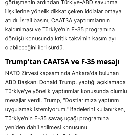
görüşmenin ardından Türkiye-ABD savunma
Mersin
ilişkilerine yönelik dikkat çeken iddialar ortaya
atıldı. İsrail basını, CAATSA yaptırımlarının
İstanbul
kaldırılması ve Türkiye'nin F-35 programına
İzmir
dönüşü konusunda kritik takvimin kasım ayı
Kars
olabileceğini ileri sürdü.
Kastamonu
Trump'tan CAATSA ve F-35 mesajı
Kayseri
NATO Zirvesi kapsamında Ankara'da bulunan
ABD Başkanı Donald Trump, yaptığı açıklamada
Kırklareli
Türkiye'ye yönelik yaptırımlar konusunda olumlu
Kırşehir
mesajlar verdi. Trump, "Dostlarımıza yaptırım
Kocaeli
uygulamak istemiyorum." ifadelerini kullanırken,
Türkiye'nin F-35 savaş uçağı programına
Konya
yeniden dahil edilmesi konusunu
Kütahya