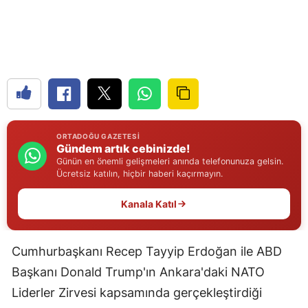
Edirne
Elazığ
Erzincan
Erzurum
Eskişehir
ORTADOĞU GAZETESI
Gündem artık cebinizde!
Gaziantep
Günün en önemli gelişmeleri anında telefonunuza gelsin.
Ücretsiz katılın, hiçbir haberi kaçırmayın.
Giresun
Kanala Katıl
Gümüşhane
Hakkari
Cumhurbaşkanı Recep Tayyip Erdoğan ile ABD
Hatay
Başkanı Donald Trump'ın Ankara'daki NATO
Liderler Zirvesi kapsamında gerçekleştirdiği
Isparta