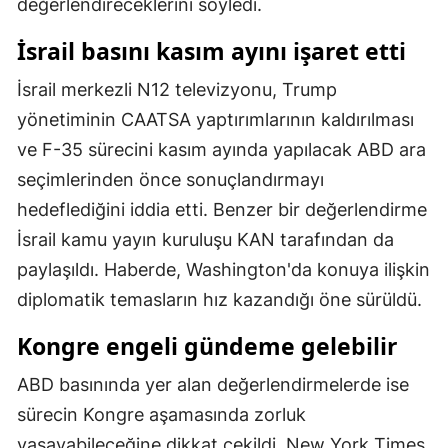
değerlendireceklerini söyledi.
Malatya
İsrail basını kasım ayını işaret etti
Manisa
İsrail merkezli N12 televizyonu, Trump
Kahramanmaraş
yönetiminin CAATSA yaptırımlarının kaldırılması
ve F-35 sürecini kasım ayında yapılacak ABD ara
Mardin
seçimlerinden önce sonuçlandırmayı
Muğla
hedeflediğini iddia etti. Benzer bir değerlendirme
Muş
İsrail kamu yayın kuruluşu KAN tarafından da
paylaşıldı. Haberde, Washington'da konuya ilişkin
Nevşehir
diplomatik temasların hız kazandığı öne sürüldü.
Niğde
Kongre engeli gündeme gelebilir
Ordu
ABD basınında yer alan değerlendirmelerde ise
Rize
sürecin Kongre aşamasında zorluk
Sakarya
yaşayabileceğine dikkat çekildi. New York Times,