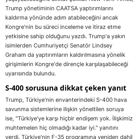
Trump yönetiminin CAATSA yaptırımlarını
Samsun
kaldırma yönünde adım atabileceğini ancak
Siirt
Kongre'nin bu süreci inceleme ve itiraz etme
Sinop
yetkisine sahip olduğunu yazdı. Trump'a yakın
isimlerden Cumhuriyetçi Senatör Lindsey
Sivas
Graham da yaptırımların kaldırılmasına yönelik
Tekirdağ
girişimlerin Kongre'de dirençle karşılaşabileceği
uyarısında bulundu.
Tokat
S-400 sorusuna dikkat çeken yanıt
Trabzon
Tunceli
Trump, Türkiye'nin envanterindeki S-400 hava
savunma sistemlerine ilişkin yöneltilen soruya
Şanlıurfa
ise, "Türkiye'ye karşı hiçbir endişem yok. İlişkimiz
Uşak
muhtemelen hiç olmadığı kadar iyi." yanıtını
verdi. Türkiye'nin F-35 programına yeniden dahil
Van