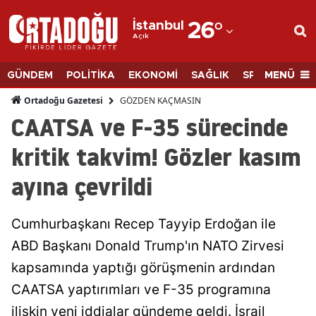
İstanbul
26
°
Açık
Adana
Adıyaman
MENÜ
GÜNDEM
POLİTİKA
EKONOMİ
SAĞLIK
SPOR
BİLİM
Afyonkarahisar
GÖZDEN KAÇMASIN
Ortadoğu Gazetesi
CAATSA ve F-35 sürecinde
Ağrı
kritik takvim! Gözler kasım
Amasya
ayına çevrildi
Ankara
Antalya
Cumhurbaşkanı Recep Tayyip Erdoğan ile
Artvin
ABD Başkanı Donald Trump'ın NATO Zirvesi
kapsamında yaptığı görüşmenin ardından
Aydın
CAATSA yaptırımları ve F-35 programına
Balıkesir
ilişkin yeni iddialar gündeme geldi. İsrail