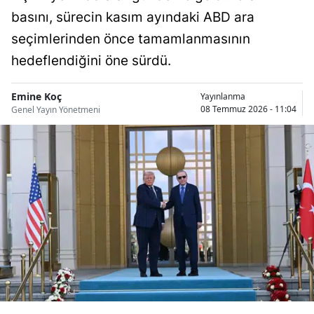
Bilecik
basını, sürecin kasım ayındaki ABD ara
seçimlerinden önce tamamlanmasının
Bingöl
hedeflendiğini öne sürdü.
Bitlis
Emine Koç
Yayınlanma
Bolu
08 Temmuz 2026 - 11:04
Genel Yayın Yönetmeni
Burdur
Bursa
Çanakkale
Çankırı
Çorum
Denizli
Diyarbakır