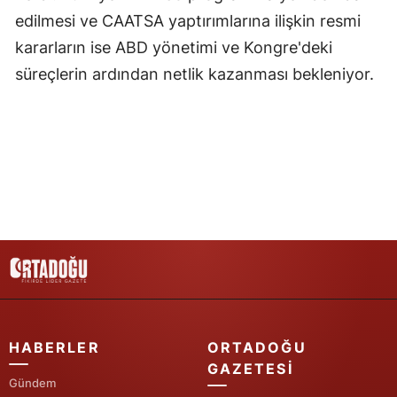
edilmesi ve CAATSA yaptırımlarına ilişkin resmi
Yozgat
kararların ise ABD yönetimi ve Kongre'deki
Zonguldak
süreçlerin ardından netlik kazanması bekleniyor.
Aksaray
Bayburt
Karaman
Kırıkkale
Batman
Şırnak
Bartın
HABERLER
ORTADOĞU
Ardahan
GAZETESI
Gündem
Iğdır