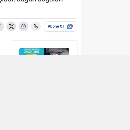
Abone Ol
love
Toygar Işıklı kimdir,
Hradec Kralove
Toyg
ç özeti
hangi dizilerin
Beşiktaş maç özeti
hang
 attı?
müziklerini yaptı?
0-1 Golü kim attı?
müzi
Tür...
Tür..
1
2