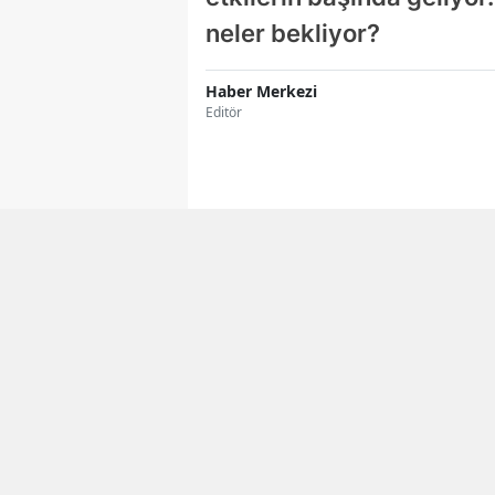
neler bekliyor?
Haber Merkezi
Editör
Facebook'ta Paylaş
ORTADOĞU GAZETESI
Gündem artık ceb
Günün en önemli gelişmel
WHATSAPP
katılın, hiçbir haberi kaçı
KANALI