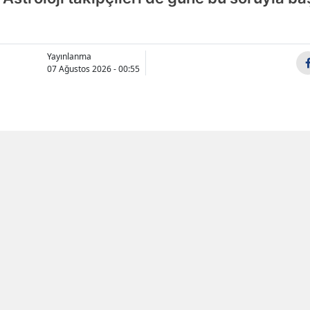
Samsun
Siirt
Yayınlanma
07 Ağustos 2026 - 00:55
Sinop
Sivas
Tekirdağ
Tokat
X'de Paylaş
Whatsapp'tan Gönder
Trabzon
Hradec Kra
Beşiktaş ma
Tunceli
0-1 Golü kim
inizde!
Kanala Katıl
Şanlıurfa
eri anında telefonunuza gelsin. Ücretsiz
rmayın.
Uşak
Van