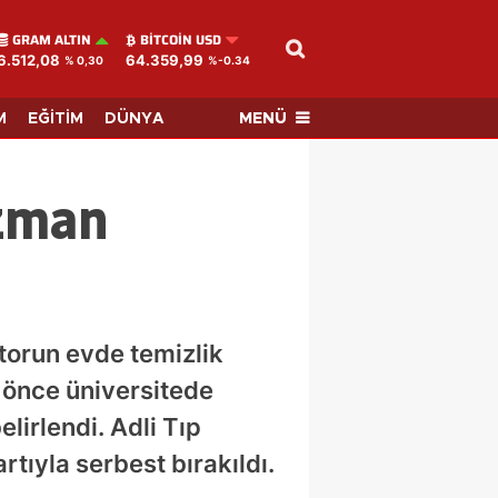
GRAM ALTIN
BITCOIN USD
6.512,08
64.359,99
% 0,30
%-0.34
MENÜ
M
EĞİTİM
DÜNYA
uzman
torun evde temizlik
l önce üniversitede
lirlendi. Adli Tıp
tıyla serbest bırakıldı.