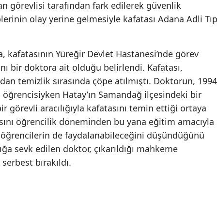
n görevlisi tarafından fark edilerek güvenlik
Mersin
iplerinin olay yerine gelmesiyle kafatası Adana Adli Tı
İstanbul
 kafatasının Yüreğir Devlet Hastanesi’nde görev
İzmir
ı bir doktora ait olduğu belirlendi. Kafatası,
Kars
dan temizlik sırasında çöpe atılmıştı. Doktorun, 1994
Kastamonu
ıp öğrencisiyken Hatay’ın Samandağ ilçesindeki bir
r görevli aracılığıyla kafatasını temin ettiği ortaya
Kayseri
tasını öğrencilik döneminden bu yana eğitim amacıyla
Kırklareli
 öğrencilerin de faydalanabileceğini düşündüğünü
lığa sevk edilen doktor, çıkarıldığı mahkeme
Kırşehir
 serbest bırakıldı.
Kocaeli
Konya
Kütahya