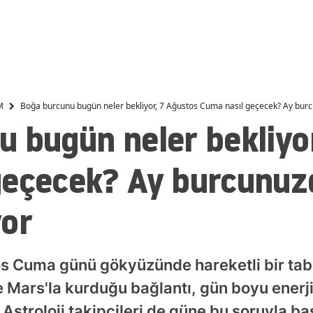
Malatya
Sapanca'daki motosiklet
Diyarbakır'da kahred
kazası: Yaralanan sürücü
olay: Sulama kanalın
Manisa
yaşamını yitirdi
giren genç boğuldu
Kahramanmaraş
M
Boğa burcunu bugün neler bekliyor, 7 Ağustos Cuma nasıl geçecek? Ay bur
Mardin
 bugün neler bekliyo
Muğla
geçecek? Ay burcunuz
Muş
Nevşehir
yor
Niğde
Ordu
s Cuma günü gökyüzünde hareketli bir tabl
Rize
Mars'la kurduğu bağlantı, gün boyu enerji
Sakarya
. Astroloji takipçileri de güne bu soruyla b