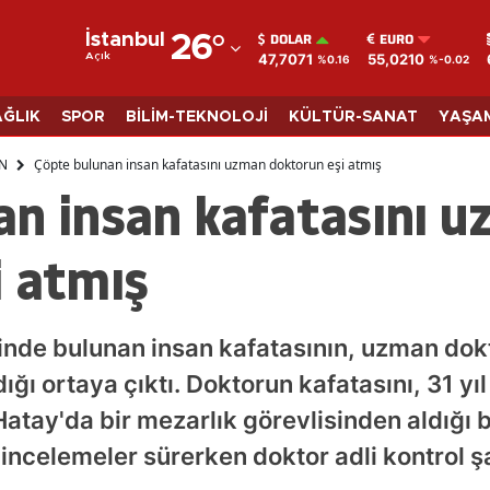
DOLAR
EURO
İstanbul
26
°
47,7071
55,0210
Açık
%0.16
%-0.02
Adana
Adıyaman
AĞLIK
SPOR
BİLİM-TEKNOLOJİ
KÜLTÜR-SANAT
YAŞA
Afyonkarahisar
N
Çöpte bulunan insan kafatasını uzman doktorun eşi atmış
an insan kafatasını 
Ağrı
Amasya
i atmış
Ankara
Antalya
nde bulunan insan kafatasının, uzman dok
Artvin
dığı ortaya çıktı. Doktorun kafatasını, 31 yı
atay'da bir mezarlık görevlisinden aldığı be
Aydın
ncelemeler sürerken doktor adli kontrol şar
Balıkesir