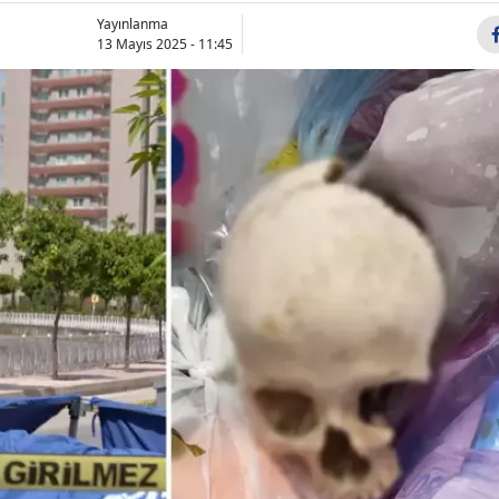
Bilecik
Yayınlanma
13 Mayıs 2025 - 11:45
Bingöl
Bitlis
Bolu
Burdur
Bursa
Toygar Işıklı kimdir,
Boğa burcu
hangi dizilerin
bugün nele
Çanakkale
müziklerini yaptı?
bekliyor, 7 
Çankırı
Tür...
Cuma nasıl 
Çorum
Denizli
Diyarbakır