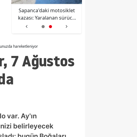
en
Sapanca'daki motosiklet
Diyarbakır'da kahr
a
kazası: Yaralanan sürücü
olay: Sulama kanal
yaşamını yitirdi
giren genç boğul
cunuzda hareketleniyor
r, 7 Ağustos
da
o var. Ay'ın
nizi belirleyecek
aşladı: bugün Boğaları