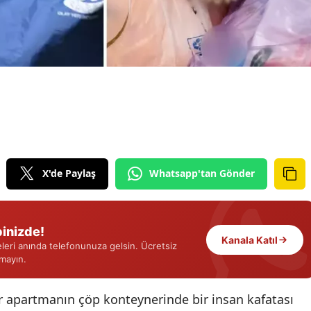
Edirne
Elazığ
Erzincan
Erzurum
Eskişehir
Gaziantep
X'de Paylaş
Whatsapp'tan Gönder
Giresun
Gümüşhane
inizde!
Kanala Katıl
Hakkari
eri anında telefonunuza gelsin. Ücretsiz
rmayın.
Hatay
ir apartmanın çöp konteynerinde bir insan kafatası
Isparta