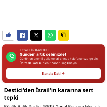
Edirne
Elazığ
Erzincan
Erzurum
Eskişehir
ORTADOĞU GAZETESI
Gündem artık cebinizde!
Gaziantep
Günün en önemli gelişmeleri anında telefonunuza gelsin.
Ücretsiz katılın, hiçbir haberi kaçırmayın.
Giresun
Kanala Katıl
Gümüşhane
Hakkari
Destici'den İsrail'in kararına sert
Hatay
tepki
Isparta
Büyük Birlik Partisi (BBP) Genel Başkanı Mustafa