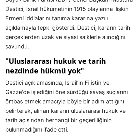
Mersin
Destici, İsrail hükümetinin 1915 olaylarına ilişkin
Ermeni iddialarını tanıma kararına yazılı
İstanbul
açıklamayla tepki gösterdi. Destici, kararın tarihi
İzmir
gerçeklerden uzak ve siyasi saiklerle alındığını
savundu.
Kars
"Uluslararası hukuk ve tarih
Kastamonu
nezdinde hükmü yok"
Kayseri
Destici açıklamasında, İsrail'in Filistin ve
Kırklareli
Gazze'de işlediğini öne sürdüğü savaş suçlarını
Kırşehir
örtbas etmek amacıyla böyle bir adım attığını
belirterek, alınan kararın uluslararası hukuk ve
Kocaeli
tarih açısından herhangi bir geçerliliğinin
Konya
bulunmadığını ifade etti.
Kütahya