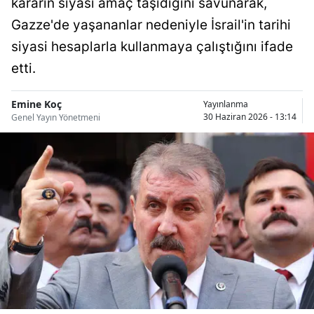
kararın siyasi amaç taşıdığını savunarak,
Bilecik
Gazze'de yaşananlar nedeniyle İsrail'in tarihi
Bingöl
siyasi hesaplarla kullanmaya çalıştığını ifade
etti.
Bitlis
Bolu
Emine Koç
Yayınlanma
30 Haziran 2026 - 13:14
Genel Yayın Yönetmeni
Burdur
Bursa
Çanakkale
Çankırı
Çorum
Denizli
Diyarbakır