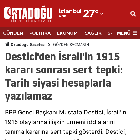
İstanbul
27
°
Açık
Adana
Adıyaman
MENÜ
GÜNDEM
POLİTİKA
EKONOMİ
SAĞLIK
SPOR
BİLİM
Afyonkarahisar
GÖZDEN KAÇMASIN
Ortadoğu Gazetesi
Destici'den İsrail'in 1915
Ağrı
kararı sonrası sert tepki:
Amasya
Tarih siyasi hesaplarla
Ankara
yazılamaz
Antalya
Artvin
BBP Genel Başkanı Mustafa Destici, İsrail'in
Aydın
1915 olaylarına ilişkin Ermeni iddialarını
tanıma kararına sert tepki gösterdi. Destici,
Balıkesir