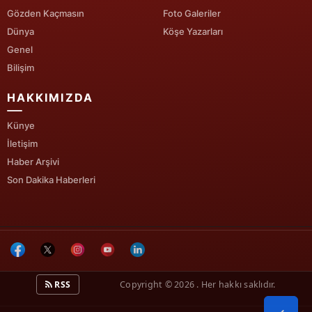
Gözden Kaçmasın
Foto Galeriler
Yalova
Dünya
Köşe Yazarları
Genel
Karabük
Bilişim
Kilis
HAKKIMIZDA
Osmaniye
Künye
Düzce
İletişim
Haber Arşivi
Son Dakika Haberleri
RSS
Copyright © 2026 . Her hakkı saklıdır.