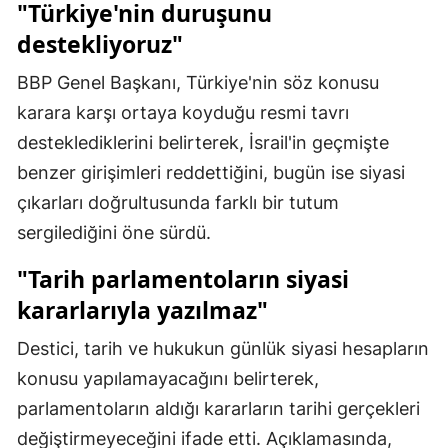
"Türkiye'nin duruşunu
Malatya
destekliyoruz"
Manisa
BBP Genel Başkanı, Türkiye'nin söz konusu
karara karşı ortaya koyduğu resmi tavrı
Kahramanmaraş
desteklediklerini belirterek, İsrail'in geçmişte
Mardin
benzer girişimleri reddettiğini, bugün ise siyasi
Muğla
çıkarları doğrultusunda farklı bir tutum
sergilediğini öne sürdü.
Muş
"Tarih parlamentoların siyasi
Nevşehir
kararlarıyla yazılmaz"
Niğde
Destici, tarih ve hukukun günlük siyasi hesapların
Ordu
konusu yapılamayacağını belirterek,
Rize
parlamentoların aldığı kararların tarihi gerçekleri
değiştirmeyeceğini ifade etti. Açıklamasında,
Sakarya