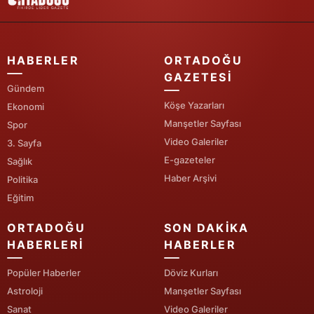
Yozgat
Zonguldak
HABERLER
ORTADOĞU
GAZETESI
Aksaray
Gündem
Köşe Yazarları
Ekonomi
Bayburt
Manşetler Sayfası
Spor
Karaman
Video Galeriler
3. Sayfa
E-gazeteler
Sağlık
Kırıkkale
Haber Arşivi
Politika
Batman
Eğitim
Şırnak
ORTADOĞU
SON DAKIKA
HABERLERI
HABERLER
Bartın
Popüler Haberler
Döviz Kurları
Ardahan
Astroloji
Manşetler Sayfası
Sanat
Video Galeriler
Iğdır