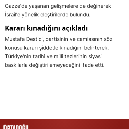
Gazze'de yaşanan gelişmelere de değinerek
Samsun
İsrail'e yönelik eleştirilerde bulundu.
Siirt
Kararı kınadığını açıkladı
Sinop
Mustafa Destici, partisinin ve camiasının söz
Sivas
konusu kararı şiddetle kınadığını belirterek,
Türkiye'nin tarihi ve milli tezlerinin siyasi
Tekirdağ
baskılarla değiştirilemeyeceğini ifade etti.
Tokat
Trabzon
Tunceli
Şanlıurfa
Uşak
Van