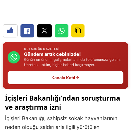
Edirne
Elazığ
Erzincan
Erzurum
ORTADOĞU GAZETESI
Gündem artık cebinizde!
Eskişehir
Günün en önemli gelişmeleri anında telefonunuza gelsin.
Ücretsiz katılın, hiçbir haberi kaçırmayın.
Gaziantep
Kanala Katıl
Giresun
Gümüşhane
İçişleri Bakanlığı'ndan soruşturma
Hakkari
ve araştırma izni
Hatay
İçişleri Bakanlığı, sahipsiz sokak hayvanlarının
neden olduğu saldırılarla ilgili yürütülen
Isparta