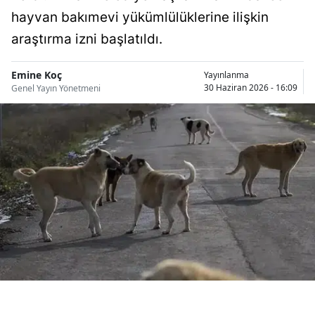
Bilecik
hayvan bakımevi yükümlülüklerine ilişkin
araştırma izni başlatıldı.
Bingöl
Bitlis
Emine Koç
Yayınlanma
30 Haziran 2026 - 16:09
Genel Yayın Yönetmeni
Bolu
Burdur
Bursa
Çanakkale
Çankırı
Çorum
Denizli
Diyarbakır