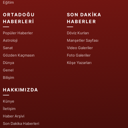
Eğitim
Yalova
ORTADOĞU
SON DAKIKA
HABERLERI
HABERLER
Karabük
Popüler Haberler
Döviz Kurları
Kilis
Astroloji
Manşetler Sayfası
Osmaniye
Sanat
Video Galeriler
Gözden Kaçmasın
Foto Galeriler
Düzce
Dünya
Köşe Yazarları
Genel
Bilişim
HAKKIMIZDA
Künye
İletişim
Haber Arşivi
Son Dakika Haberleri