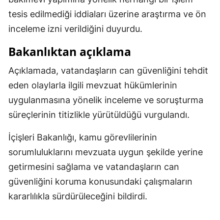
tesis edilmediği iddiaları üzerine araştırma ve ön
Samsun
inceleme izni verildiğini duyurdu.
Siirt
Bakanlıktan açıklama
Sinop
Açıklamada, vatandaşların can güvenliğini tehdit
Sivas
eden olaylarla ilgili mevzuat hükümlerinin
Tekirdağ
uygulanmasına yönelik inceleme ve soruşturma
süreçlerinin titizlikle yürütüldüğü vurgulandı.
Tokat
İçişleri Bakanlığı, kamu görevlilerinin
Trabzon
sorumluluklarını mevzuata uygun şekilde yerine
Tunceli
getirmesini sağlama ve vatandaşların can
Şanlıurfa
güvenliğini koruma konusundaki çalışmaların
kararlılıkla sürdürüleceğini bildirdi.
Uşak
Van