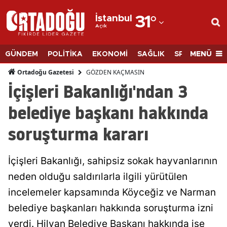
İstanbul
31
°
Açık
Adana
Adıyaman
MENÜ
GÜNDEM
POLİTİKA
EKONOMİ
SAĞLIK
SPOR
BİLİM
Afyonkarahisar
GÖZDEN KAÇMASIN
Ortadoğu Gazetesi
İçişleri Bakanlığı'ndan 3
Ağrı
belediye başkanı hakkında
Amasya
soruşturma kararı
Ankara
Antalya
İçişleri Bakanlığı, sahipsiz sokak hayvanlarının
Artvin
neden olduğu saldırılarla ilgili yürütülen
incelemeler kapsamında Köyceğiz ve Narman
Aydın
belediye başkanları hakkında soruşturma izni
Balıkesir
verdi. Hilvan Belediye Başkanı hakkında ise