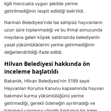
ilgili mevzuata uygun şekilde yerine
Malatya
getirilmediğinin tespit edildiği belirtildi.
Manisa
Narman Belediyesi'nde ise sahipsiz hayvanların
Kahramanmaraş
uzun süre toplanmadığı ve bu ihmal sonucunda
meydana gelen köpek saldırısında belediyenin
Mardin
yasal yükümlülüklerini yerine getirmediğinin
Muğla
değerlendirildiği ifade edildi.
Muş
Hilvan Belediyesi hakkında ön
Nevşehir
inceleme başlatıldı
Niğde
Bakanlık, Hilvan Belediyesi'nin 5199 sayılı
Hayvanları Koruma Kanunu kapsamında hayvan
Ordu
bakımevi kurma yükümlülüğünü yerine
Rize
getirmediği, gerekli ödeneğin ayrılmadığı ve
Sakarya
bakımevi yapımına yönelik herhangi bir işlem