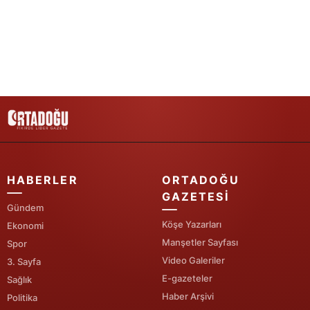
Yozgat
Zonguldak
Aksaray
Bayburt
Karaman
Kırıkkale
HABERLER
ORTADOĞU
Batman
GAZETESI
Gündem
Şırnak
Köşe Yazarları
Ekonomi
Manşetler Sayfası
Spor
Bartın
Video Galeriler
3. Sayfa
E-gazeteler
Ardahan
Sağlık
Haber Arşivi
Politika
Iğdır