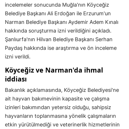
incelemeler sonucunda Muğla'nın Köyceğiz
Mersin
Belediye Başkanı Ali Erdoğan ile Erzurum'un
İstanbul
Narman Belediye Başkanı Aydemir Adem Kınalı
hakkında soruşturma izni verildiğini açıkladı.
İzmir
Şanlıurfa'nın Hilvan Belediye Başkanı Serhan
Kars
Paydaş hakkında ise araştırma ve ön inceleme
Kastamonu
izni verildi.
Kayseri
Köyceğiz ve Narman'da ihmal
iddiası
Kırklareli
Bakanlık açıklamasında, Köyceğiz Belediyesi'ne
Kırşehir
ait hayvan bakımevinin kapasite ve çalışma
Kocaeli
izinleri bakımından yetersiz olduğu, sahipsiz
Konya
hayvanların toplanmasına yönelik çalışmaların
etkin yürütülmediği ve veterinerlik hizmetlerinin
Kütahya