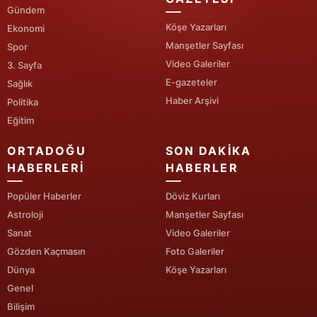
Gündem
Yozgat
Köşe Yazarları
Ekonomi
Manşetler Sayfası
Spor
Zonguldak
Video Galeriler
3. Sayfa
E-gazeteler
Aksaray
Sağlık
Haber Arşivi
Politika
Bayburt
Eğitim
Karaman
ORTADOĞU
SON DAKIKA
HABERLERI
HABERLER
Kırıkkale
Popüler Haberler
Döviz Kurları
Batman
Astroloji
Manşetler Sayfası
Şırnak
Sanat
Video Galeriler
Gözden Kaçmasın
Foto Galeriler
Bartın
Dünya
Köşe Yazarları
Ardahan
Genel
Bilişim
Iğdır