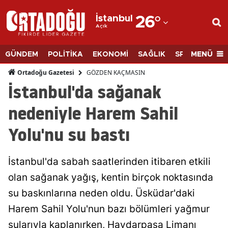
İstanbul
26
°
Açık
Adana
Adıyaman
MENÜ
GÜNDEM
POLİTİKA
EKONOMİ
SAĞLIK
SPOR
BİLİM
Afyonkarahisar
GÖZDEN KAÇMASIN
Ortadoğu Gazetesi
İstanbul'da sağanak
Ağrı
nedeniyle Harem Sahil
Amasya
Yolu'nu su bastı
Ankara
Antalya
İstanbul'da sabah saatlerinden itibaren etkili
Artvin
olan sağanak yağış, kentin birçok noktasında
su baskınlarına neden oldu. Üsküdar'daki
Aydın
Harem Sahil Yolu'nun bazı bölümleri yağmur
Balıkesir
sularıyla kaplanırken, Haydarpaşa Limanı