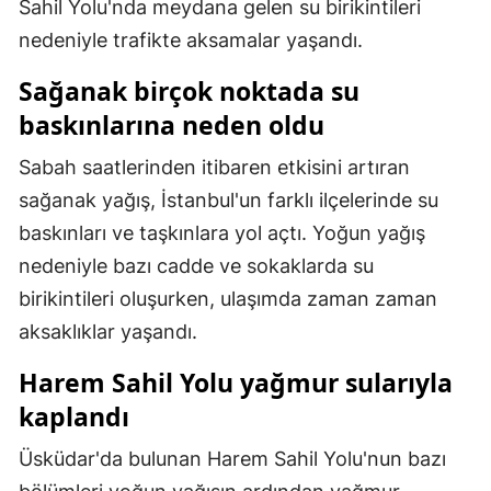
Sahil Yolu'nda meydana gelen su birikintileri
Mersin
nedeniyle trafikte aksamalar yaşandı.
İstanbul
Sağanak birçok noktada su
baskınlarına neden oldu
İzmir
Kars
Sabah saatlerinden itibaren etkisini artıran
sağanak yağış, İstanbul'un farklı ilçelerinde su
Kastamonu
baskınları ve taşkınlara yol açtı. Yoğun yağış
Kayseri
nedeniyle bazı cadde ve sokaklarda su
birikintileri oluşurken, ulaşımda zaman zaman
Kırklareli
aksaklıklar yaşandı.
Kırşehir
Harem Sahil Yolu yağmur sularıyla
Kocaeli
kaplandı
Konya
Üsküdar'da bulunan Harem Sahil Yolu'nun bazı
Kütahya