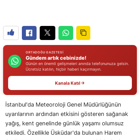
Edirne
Elazığ
Erzincan
Erzurum
ORTADOĞU GAZETESI
Gündem artık cebinizde!
Eskişehir
Günün en önemli gelişmeleri anında telefonunuza gelsin.
Ücretsiz katılın, hiçbir haberi kaçırmayın.
Gaziantep
Kanala Katıl
Giresun
Gümüşhane
İstanbul'da Meteoroloji Genel Müdürlüğünün
Hakkari
uyarılarının ardından etkisini gösteren sağanak
Hatay
yağış, kent genelinde günlük yaşamı olumsuz
etkiledi. Özellikle Üsküdar'da bulunan Harem
Isparta