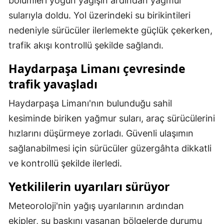
bölümleri yoğun yağışın ardından yağmur
sularıyla doldu. Yol üzerindeki su birikintileri
Malatya
nedeniyle sürücüler ilerlemekte güçlük çekerken,
Manisa
trafik akışı kontrollü şekilde sağlandı.
Kahramanmaraş
Haydarpaşa Limanı çevresinde
Mardin
trafik yavaşladı
Muğla
Haydarpaşa Limanı'nın bulunduğu sahil
Muş
kesiminde biriken yağmur suları, araç sürücülerini
hızlarını düşürmeye zorladı. Güvenli ulaşımın
Nevşehir
sağlanabilmesi için sürücüler güzergâhta dikkatli
Niğde
ve kontrollü şekilde ilerledi.
Ordu
Yetkililerin uyarıları sürüyor
Rize
Meteoroloji'nin yağış uyarılarının ardından
Sakarya
ekipler, su baskını yaşanan bölgelerde durumu