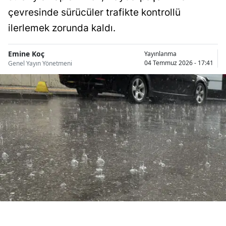
Bilecik
çevresinde sürücüler trafikte kontrollü
ilerlemek zorunda kaldı.
Bingöl
Bitlis
Emine Koç
Yayınlanma
04 Temmuz 2026 - 17:41
Genel Yayın Yönetmeni
Bolu
Burdur
Bursa
Çanakkale
Çankırı
Çorum
Denizli
Diyarbakır