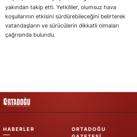
yakından takip etti. Yetkililer, olumsuz hava
Samsun
koşullarının etkisini sürdürebileceğini belirterek
Siirt
vatandaşların ve sürücülerin dikkatli olmaları
çağrısında bulundu.
Sinop
Sivas
Tekirdağ
Tokat
Trabzon
Tunceli
Şanlıurfa
Uşak
HABERLER
ORTADOĞU
Van
GAZETESI