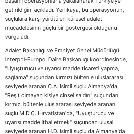
başarılı operasyonlarla yakalanarak Türkiye’ye
Mersin
getirildiğini açıkladı. Yerlikaya, bu operasyonun,
suçlulara karşı yürütülen küresel adalet
İstanbul
mücadelesinin güçlü bir göstergesi olduğunu
İzmir
vurguladı.
Kars
Adalet Bakanlığı ve Emniyet Genel Müdürlüğü
Kastamonu
Interpol-Europol Daire Başkanlığı koordinesinde,
"Uyuşturucu ve uyarıcı madde ticareti yapma,
Kayseri
sağlama" suçundan kırmızı bültenle uluslararası
Kırklareli
seviyede aranan Ç.A. isimli suçlu Almanya'da,
Kırşehir
"Reşit olmayan kişiye cinsel saldırı" suçundan
kırmızı bültenle uluslararası seviyede aranan
Kocaeli
suçlu M.D.Ç. Hırvatistan'da, "Uyuşturucu ve
Konya
uyarısı madde ithal etmek" suçundan ulusal
seviyede aranan H.D. isimli suçlu da Almanya'da
Kütahya