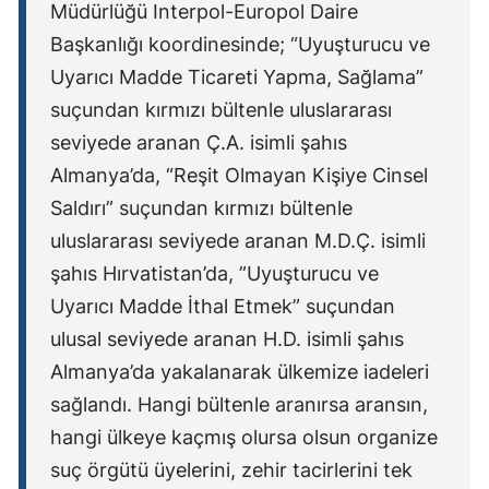
Müdürlüğü Interpol-Europol Daire
Samsun
Başkanlığı koordinesinde; “Uyuşturucu ve
Uyarıcı Madde Ticareti Yapma, Sağlama”
Siirt
suçundan kırmızı bültenle uluslararası
Sinop
seviyede aranan Ç.A. isimli şahıs
Sivas
Almanya’da, “Reşit Olmayan Kişiye Cinsel
Saldırı” suçundan kırmızı bültenle
Tekirdağ
uluslararası seviyede aranan M.D.Ç. isimli
Tokat
şahıs Hırvatistan’da, ”Uyuşturucu ve
Uyarıcı Madde İthal Etmek” suçundan
Trabzon
ulusal seviyede aranan H.D. isimli şahıs
Tunceli
Almanya’da yakalanarak ülkemize iadeleri
Şanlıurfa
sağlandı. Hangi bültenle aranırsa aransın,
hangi ülkeye kaçmış olursa olsun organize
Uşak
suç örgütü üyelerini, zehir tacirlerini tek
Van