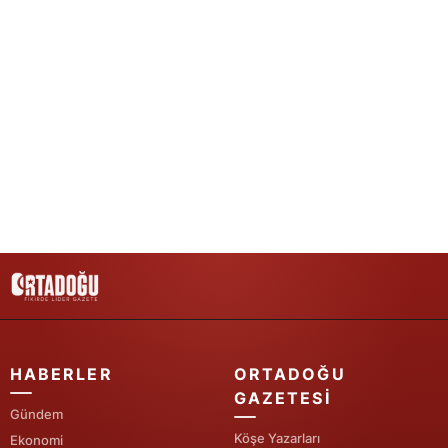
HABERLER
ORTADOĞU
GAZETESI
Gündem
Köşe Yazarları
Ekonomi