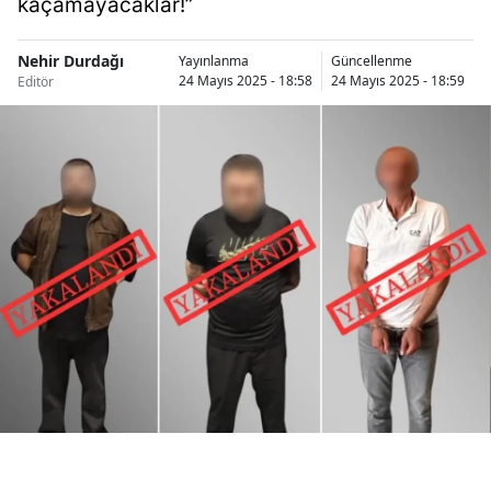
kaçamayacaklar!”
Bilecik
Nehir Durdağı
Yayınlanma
Güncellenme
Bingöl
24 Mayıs 2025 - 18:58
24 Mayıs 2025 - 18:59
Editör
Bitlis
Bolu
Burdur
Bursa
Çanakkale
Çankırı
Çorum
Denizli
Diyarbakır