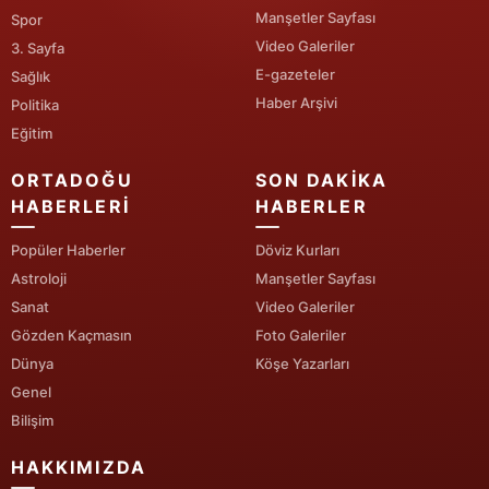
Manşetler Sayfası
Spor
Video Galeriler
3. Sayfa
E-gazeteler
Sağlık
Haber Arşivi
Politika
Eğitim
ORTADOĞU
SON DAKIKA
HABERLERI
HABERLER
Popüler Haberler
Döviz Kurları
Astroloji
Manşetler Sayfası
Sanat
Video Galeriler
Gözden Kaçmasın
Foto Galeriler
Dünya
Köşe Yazarları
Genel
Bilişim
HAKKIMIZDA