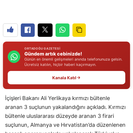
Edirne
Elazığ
Erzincan
Erzurum
ORTADOĞU GAZETESI
Gündem artık cebinizde!
Eskişehir
Günün en önemli gelişmeleri anında telefonunuza gelsin.
Ücretsiz katılın, hiçbir haberi kaçırmayın.
Gaziantep
Kanala Katıl
Giresun
Gümüşhane
İçişleri Bakanı Ali Yerlikaya kırmızı bültenle
Hakkari
aranan 3 suçlunun yakalandığını açıkladı. Kırmızı
bültenle uluslararası düzeyde aranan 3 firari
Hatay
suçlunun, Almanya ve Hırvatistan’da düzenlenen
Isparta