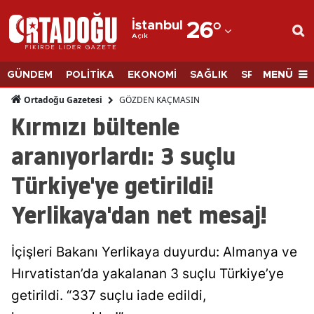
İstanbul
26
°
Açık
Adana
Adıyaman
MENÜ
GÜNDEM
POLİTİKA
EKONOMİ
SAĞLIK
SPOR
BİLİM
Afyonkarahisar
GÖZDEN KAÇMASIN
Ortadoğu Gazetesi
Kırmızı bültenle
Ağrı
aranıyorlardı: 3 suçlu
Amasya
Türkiye'ye getirildi!
Ankara
Yerlikaya'dan net mesaj!
Antalya
Artvin
İçişleri Bakanı Yerlikaya duyurdu: Almanya ve
Aydın
Hırvatistan’da yakalanan 3 suçlu Türkiye’ye
getirildi. “337 suçlu iade edildi,
Balıkesir