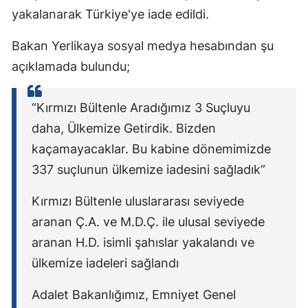
yakalanarak Türkiye'ye iade edildi.
Malatya
Bakan Yerlikaya sosyal medya hesabından şu
Manisa
açıklamada bulundu;
Kahramanmaraş
Mardin
“Kırmızı Bültenle Aradığımız 3 Suçluyu
daha, Ülkemize Getirdik. Bizden
Muğla
kaçamayacaklar. Bu kabine dönemimizde
Muş
337 suçlunun ülkemize iadesini sağladık”
Nevşehir
Kırmızı Bültenle uluslararası seviyede
Niğde
aranan Ç.A. ve M.D.Ç. ile ulusal seviyede
aranan H.D. isimli şahıslar yakalandı ve
Ordu
ülkemize iadeleri sağlandı
Rize
Adalet Bakanlığımız, Emniyet Genel
Sakarya