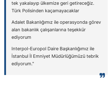
tek yakalayıp ülkemize geri getireceğiz.
Yozgat
Türk Polisinden kaçamayacaklar
Zonguldak
Adalet Bakanlığımız ile operasyonda görev
alan bakanlık çalışanlarına teşekkür
Aksaray
ediyorum
Bayburt
Interpol-Europol Daire Başkanlığımız ile
Karaman
İstanbul İl Emniyet Müdürlüğümüzü tebrik
Kırıkkale
ediyorum."
Batman
Şırnak
Bartın
Ardahan
Iğdır