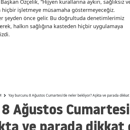
 Başkan Özçelik, “Hijyen kurallarına aykırı, sağlıksız v
alarak battı
yitirdi
Malatya
an hiçbir işletmeye müsamaha göstermeyeceğiz.
her şeyden önce gelir. Bu doğrultuda denetimlerimiz
Manisa
yerek, halkın sağlığına kasteden hiçbir uygulamaya
Kahramanmaraş
zdi.
Mardin
Muğla
Muş
Nevşehir
Niğde
M
Yay burcunu 8 Ağustos Cumartesi'de neler bekliyor? Aşkta ve parada dikkat 
 8 Ağustos Cumartesi'
Ordu
Rize
kta ve parada dikkat
Sakarya