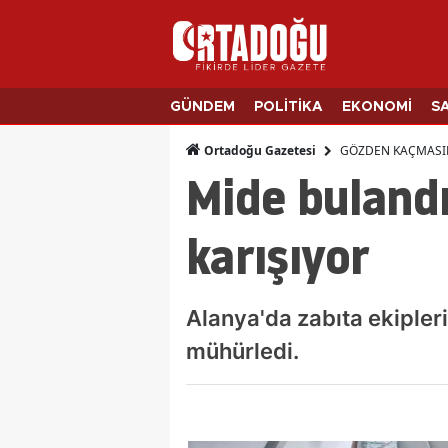
GÜNDEM
POLİTİKA
EKONOMİ
S
GÖZDEN KAÇMASI
Ortadoğu Gazetesi
Mide buland
karışıyor
Alanya'da zabıta ekipler
mühürledi.