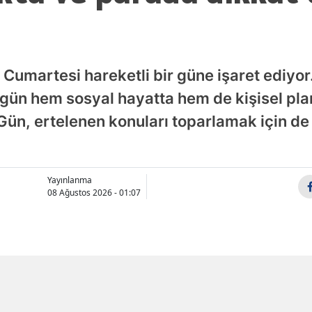
Samsun
Siirt
 Cumartesi hareketli bir güne işaret ediyo
Sinop
ugün hem sosyal hayatta hem de kişisel pl
Sivas
. Gün, ertelenen konuları toparlamak için de e
Tekirdağ
Tokat
Yayınlanma
08 Ağustos 2026 - 01:07
Trabzon
Tunceli
Şanlıurfa
Uşak
X'de Paylaş
Whatsapp'tan Gönder
Van