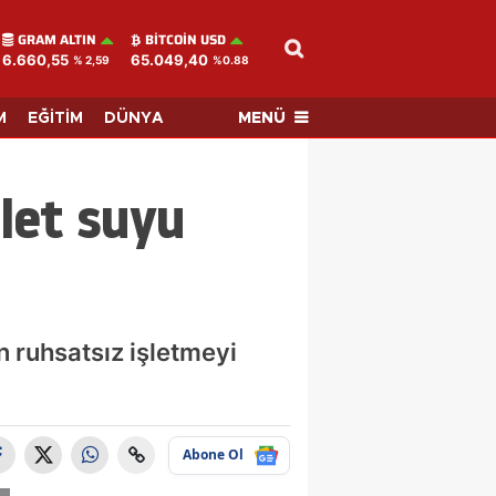
GRAM ALTIN
BITCOIN USD
6.660,55
65.049,40
% 2,59
%0.88
MENÜ
M
EĞİTİM
DÜNYA
let suyu
n ruhsatsız işletmeyi
Abone Ol