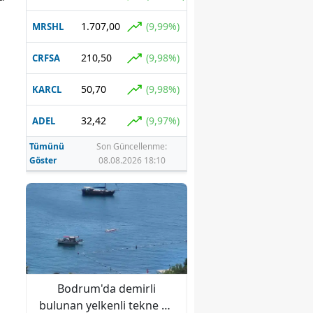
1.707,00
(9,99%)
MRSHL
210,50
(9,98%)
CRFSA
50,70
(9,98%)
KARCL
32,42
(9,97%)
ADEL
Tümünü
Son Güncellenme:
Göster
08.08.2026 18:10
ava
Bodrum'da demirli
Güney Kore'de sıcak 
ı
bulunan yelkenli tekne su
dalgası: 3 kişi yaşam