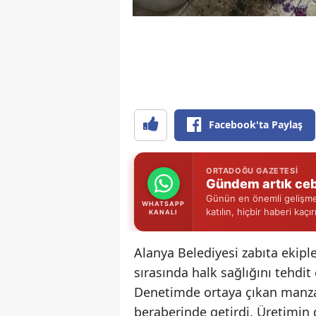
Facebook'ta Paylaş
ORTADOĞU GAZETESI
Gündem artık ceb
Günün en önemli gelişmel
WHATSAPP
katılın, hiçbir haberi kaçı
KANALI
Alanya Belediyesi zabıta ekipl
sırasında halk sağlığını tehdi
Denetimde ortaya çıkan manzar
beraberinde getirdi. Üretimin 