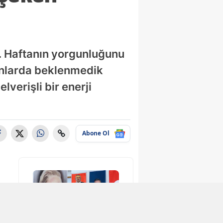
r. Haftanın yorgunluğunu
anlarda beklenmedik
lverişli bir enerji
Abone Ol