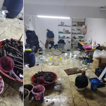
Bilecik
Bingöl
Bitlis
Bolu
Galatasaray'ın da
Kılıçdaroğl
Burdur
gündemindeydi:
'Terörsüz Tü
Hull City, Ivanovic
açıklaması:
Bursa
transfe...
"Çözüm çok.
Çanakkale
Çankırı
Çorum
Denizli
Diyarbakır