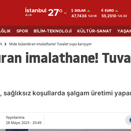
DOLAR
EURO
İstanbul
27
°
47,7436
55,2510
Açık
%0.18
%0.32
Adana
Adıyaman
AĞLIK
SPOR
BİLİM-TEKNOLOJİ
KÜLTÜR-SANAT
YAŞA
Afyonkarahisar
N
Mide bulandıran imalathane! Tuvalet suyu karışıyor
ıran imalathane! Tuva
Ağrı
Amasya
Ankara
Antalya
i, sağlıksız koşullarda şalgam üretimi yapa
Artvin
Aydın
Yayınlanma
28 Mayıs 2025 - 20:49
Balıkesir