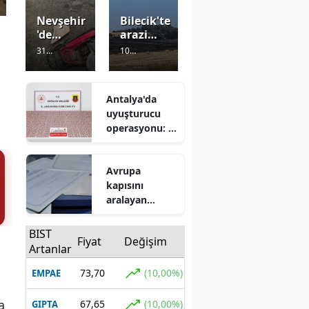
Nevşehir
Bilecik'te
'de
arazi
motosikl
yangını:
31
10
et
80
Görüntülenm
Görüntülenm
duvara
dönüm
e
4 gün önce
e
4 gün önce
çarptı: 13
alan
Antalya'da
yaşındak
zarar
uyuşturucu
i sürücü
gördü
operasyonu: 5
yaşamını
bin 865 hap
yitirdi
ele geçirildi
Avrupa
kapısını
aralayan
belge! Mavi
diploma veren
BIST
Fiyat
Değişim
üniversiteler
Artanlar
hangileri?
73,70
(10,00%)
EMPAE
a
67,65
(10,00%)
GIPTA