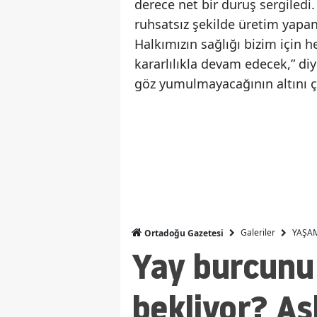
derece net bir duruş sergiledi.
ruhsatsız şekilde üretim yap
Halkımızın sağlığı bizim için 
kararlılıkla devam edecek,” di
göz yumulmayacağının altını çi
Galeriler
YAŞA
Ortadoğu Gazetesi
Yay burcunu
bekliyor? Aş