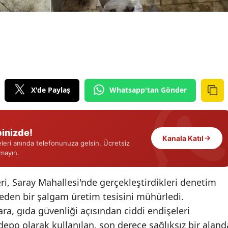
Edirne
Elazığ
Erzincan
Erzurum
X'de Paylaş
Whatsapp'tan Gönder
Eskişehir
Gaziantep
inizde!
Giresun
Kanala Katıl
eri anında telefonunuza gelsin. Ücretsiz
rmayın.
Gümüşhane
Hakkari
eri, Saray Mahallesi'nde gerçekleştirdikleri denetim
t eden bir şalgam üretim tesisini mühürledi.
Hatay
a, gıda güvenliği açısından ciddi endişeleri
Isparta
depo olarak kullanılan, son derece sağlıksız bir aland