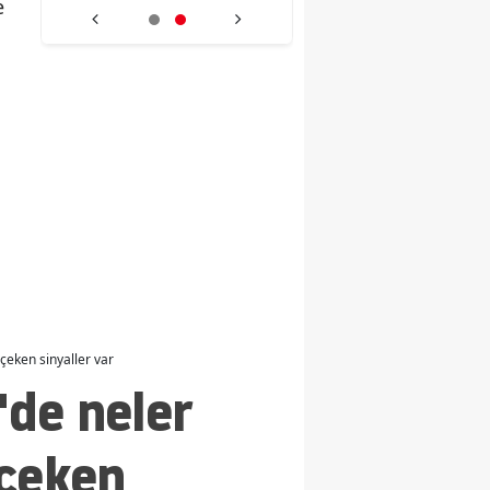
e
alarak battı
yitirdi
çeken sinyaller var
de neler
 çeken