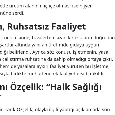
letle üretim alanının iç içe olması ise hijyen
Mersin
nüne serdi.
İstanbul
, Ruhsatsız Faaliyet
İzmir
ası neticesinde, tuvaletten sızan kirli suların doğrudan
Kars
şartlar altında yapılan üretimde gıdaya uygun
Kastamonu
ığı belirlendi. Ayrıca söz konusu işletmenin, yasal
 çalıştırma ruhsatına da sahip olmadığı ortaya çıktı.
Kayseri
hem de yasalara aykırı faaliyet yürüten bu işletme,
Kırklareli
ıyla birlikte mühürlenerek faaliyet dışı bırakıldı.
Kırşehir
ı Özçelik: “Halk Sağlığı
Kocaeli
”
Konya
Bodrum'da demirli
Güney Kore'de sıcak h
Tarık Özçelik, olayla ilgili yaptığı açıklamada son
bulunan yelkenli tekne su
dalgası: 3 kişi yaşamın
Kütahya