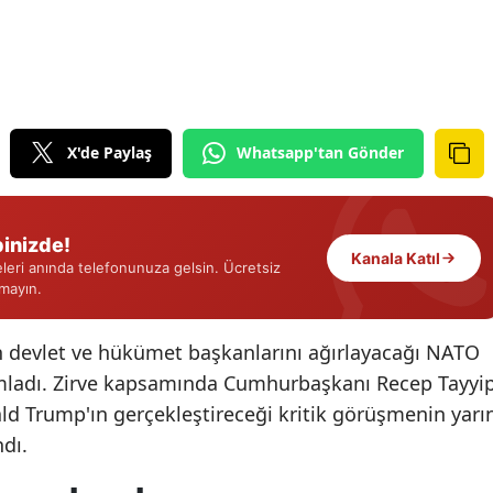
Edirne
Elazığ
Erzincan
X'de Paylaş
Whatsapp'tan Gönder
Erzurum
Eskişehir
inizde!
Gaziantep
Kanala Katıl
eri anında telefonunuza gelsin. Ücretsiz
rmayın.
Giresun
Gümüşhane
n devlet ve hükümet başkanlarını ağırlayacağı NATO
amamladı. Zirve kapsamında Cumhurbaşkanı Recep Tayyi
Hakkari
d Trump'ın gerçekleştireceği kritik görüşmenin yarı
Hatay
ndı.
Isparta