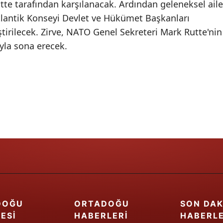
te tarafından karşılanacak. Ardından geleneksel aile
Samsun
Atlantik Konseyi Devlet ve Hükümet Başkanları
tirilecek. Zirve, NATO Genel Sekreteri Mark Rutte'nin
Siirt
yla sona erecek.
Sinop
Sivas
Tekirdağ
Tokat
Trabzon
Tunceli
Şanlıurfa
Uşak
DOĞU
ORTADOĞU
SON DAK
ESI
HABERLERI
HABERL
Van