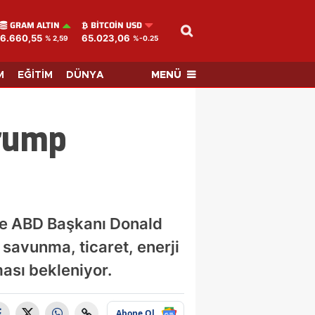
GRAM ALTIN
BITCOIN USD
6.660,55
65.023,06
% 2,59
%-0.25
MENÜ
M
EĞİTİM
DÜNYA
Trump
e ABD Başkanı Donald
savunma, ticaret, enerji
ması bekleniyor.
Abone Ol