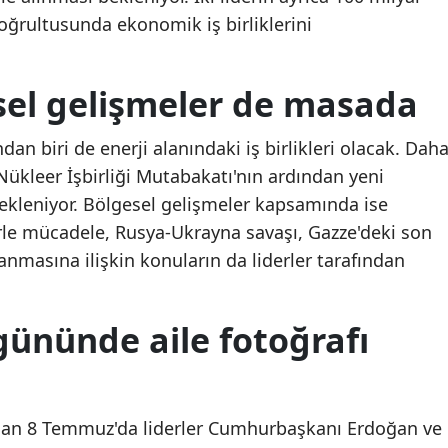
doğrultusunda ekonomik iş birliklerini
İran Cumhurbaşkanı
İran Cumhurbaşkanı
Malatya
Yardımcısı Arif: En kötü
Yardımcısı Arif: En kö
Manisa
senaryolara hazırlıklıyız
senaryolara hazırlıklıy
esel gelişmeler de masada
Kahramanmaraş
n biri de enerji alanındaki iş birlikleri olacak. Dah
Mardin
 Nükleer İşbirliği Mutabakatı'nın ardından yeni
Muğla
kleniyor. Bölgesel gelişmeler kapsamında ise
örle mücadele, Rusya-Ukrayna savaşı, Gazze'deki son
Muş
nmasına ilişkin konuların da liderler tarafından
Nevşehir
Niğde
 gününde aile fotoğrafı
Ordu
Rize
olan 8 Temmuz'da liderler Cumhurbaşkanı Erdoğan ve
Sakarya