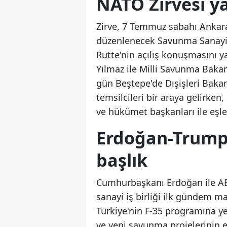
NATO Zirvesi ya
Zirve, 7 Temmuz sabahı Ankara
düzenlenecek Savunma Sanayi 
Rutte'nin açılış konuşmasını
Yılmaz ile Milli Savunma Baka
gün Beştepe'de Dışişleri Bakanl
temsilcileri bir araya gelirke
ve hükümet başkanları ile eşl
Erdoğan-Trump
başlık
Cumhurbaşkanı Erdoğan ile A
sanayi iş birliği ilk gündem 
Türkiye'nin F-35 programına ye
ve yeni savunma projelerinin el