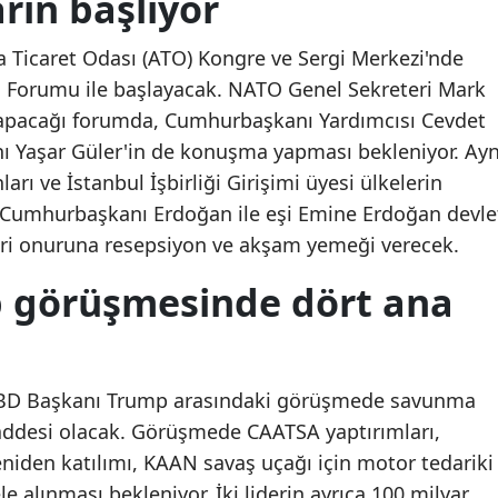
rın başlıyor
Mersin
 Ticaret Odası (ATO) Kongre ve Sergi Merkezi'nde
İstanbul
Forumu ile başlayacak. NATO Genel Sekreteri Mark
 yapacağı forumda, Cumhurbaşkanı Yardımcısı Cevdet
İzmir
nı Yaşar Güler'in de konuşma yapması bekleniyor. Ayn
Kars
arı ve İstanbul İşbirliği Girişimi üyesi ülkelerin
n, Cumhurbaşkanı Erdoğan ile eşi Emine Erdoğan devle
Kastamonu
eri onuruna resepsiyon ve akşam yemeği verecek.
Kayseri
 görüşmesinde dört ana
Kırklareli
Kırşehir
Kocaeli
BD Başkanı Trump arasındaki görüşmede savunma
maddesi olacak. Görüşmede CAATSA yaptırımları,
Konya
niden katılımı, KAAN savaş uçağı için motor tedariki
Kütahya
e alınması bekleniyor. İki liderin ayrıca 100 milyar