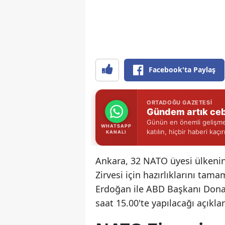
Facebook'ta Paylaş
ORTADOĞU GAZETESI
Gündem artık ceb
Günün en önemli gelişmel
WHATSAPP
katılın, hiçbir haberi kaçı
KANALI
Ankara, 32 NATO üyesi ülkeni
Zirvesi için hazırlıklarını t
Erdoğan ile ABD Başkanı Donal
saat 15.00'te yapılacağı açıkla