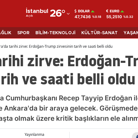
DOLAR
EURO
İstanbul
26
°
47,7436
55,2510
Açık
%0.18
%0.32
Adana
Adıyaman
AĞLIK
SPOR
BİLİM-TEKNOLOJİ
KÜLTÜR-SANAT
YAŞA
Afyonkarahisar
a'da tarihi zirve: Erdoğan-Trump zirvesinin tarih ve saati belli oldu
rihi zirve: Erdoğan-
Ağrı
Amasya
rih ve saati belli oldu
Ankara
Antalya
a Cumhurbaşkanı Recep Tayyip Erdoğan il
Artvin
e Ankara'da bir araya gelecek. Görüşmede 
şta olmak üzere kritik başlıkların ele alın
Aydın
Balıkesir
Yayınlanma