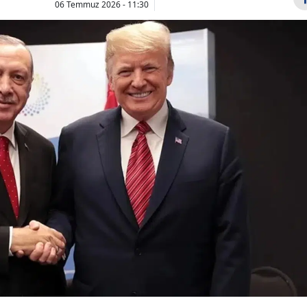
06 Temmuz 2026 - 11:30
Bilecik
Bingöl
Bitlis
Bolu
Burdur
CHP Parti binasına
Asrın trans
çilingir yardımıyla
bombası!
Bursa
girdiler!
Mohamed S
Çanakkale
Trabzonspor
doğru! E...
Çankırı
Çorum
Denizli
Diyarbakır