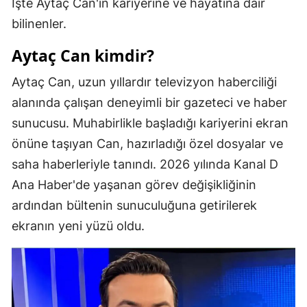
İşte Aytaç Can'ın kariyerine ve hayatına dair
Mersin
bilinenler.
İstanbul
Aytaç Can kimdir?
İzmir
Aytaç Can, uzun yıllardır televizyon haberciliği
alanında çalışan deneyimli bir gazeteci ve haber
Kars
sunucusu. Muhabirlikle başladığı kariyerini ekran
Kastamonu
önüne taşıyan Can, hazırladığı özel dosyalar ve
Kayseri
saha haberleriyle tanındı. 2026 yılında Kanal D
Ana Haber'de yaşanan görev değişikliğinin
Kırklareli
ardından bültenin sunuculuğuna getirilerek
Kırşehir
ekranın yeni yüzü oldu.
Kocaeli
Konya
Kütahya