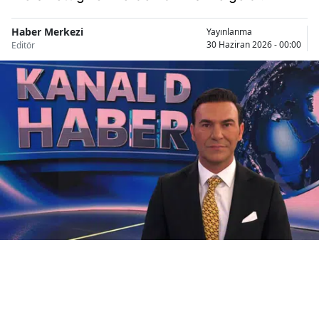
Bilecik
Haber Merkezi
Yayınlanma
Bingöl
30 Haziran 2026 - 00:00
Editör
Bitlis
Bolu
Burdur
Bursa
Çanakkale
Çankırı
Çorum
Denizli
Diyarbakır