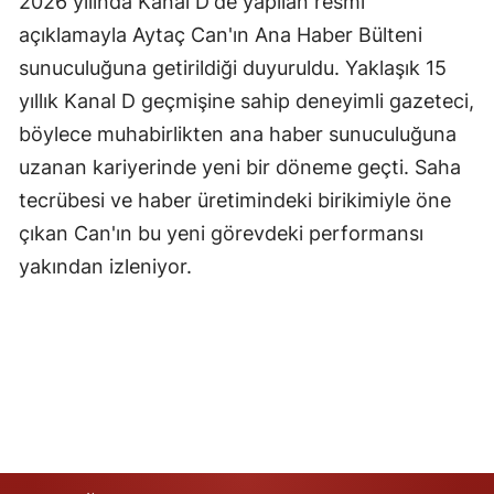
2026 yılında Kanal D'de yapılan resmi
açıklamayla Aytaç Can'ın Ana Haber Bülteni
Yozgat
sunuculuğuna getirildiği duyuruldu. Yaklaşık 15
Zonguldak
yıllık Kanal D geçmişine sahip deneyimli gazeteci,
Aksaray
böylece muhabirlikten ana haber sunuculuğuna
uzanan kariyerinde yeni bir döneme geçti. Saha
Bayburt
tecrübesi ve haber üretimindeki birikimiyle öne
Karaman
çıkan Can'ın bu yeni görevdeki performansı
yakından izleniyor.
Kırıkkale
Batman
Şırnak
Bartın
Ardahan
Iğdır