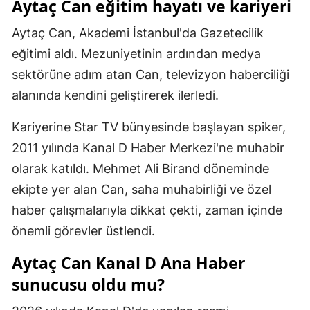
Aytaç Can eğitim hayatı ve kariyeri
Samsun
Aytaç Can, Akademi İstanbul'da Gazetecilik
Siirt
eğitimi aldı. Mezuniyetinin ardından medya
sektörüne adım atan Can, televizyon haberciliği
Sinop
alanında kendini geliştirerek ilerledi.
Sivas
Kariyerine Star TV bünyesinde başlayan spiker,
Tekirdağ
2011 yılında Kanal D Haber Merkezi'ne muhabir
Tokat
olarak katıldı. Mehmet Ali Birand döneminde
ekipte yer alan Can, saha muhabirliği ve özel
Trabzon
haber çalışmalarıyla dikkat çekti, zaman içinde
Tunceli
önemli görevler üstlendi.
Şanlıurfa
Aytaç Can Kanal D Ana Haber
Uşak
sunucusu oldu mu?
Van