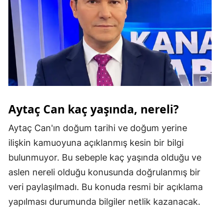
Malatya
Manisa
Kahramanmaraş
Mardin
Muğla
Aytaç Can kaç yaşında, nereli?
Muş
Aytaç Can'ın doğum tarihi ve doğum yerine
Nevşehir
ilişkin kamuoyuna açıklanmış kesin bir bilgi
Niğde
bulunmuyor. Bu sebeple kaç yaşında olduğu ve
aslen nereli olduğu konusunda doğrulanmış bir
Ordu
veri paylaşılmadı. Bu konuda resmi bir açıklama
Rize
yapılması durumunda bilgiler netlik kazanacak.
Sakarya