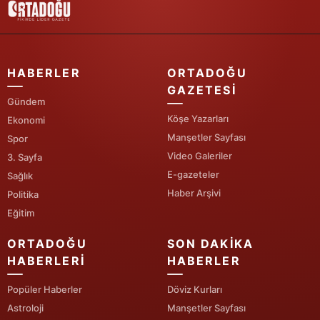
Yalova
Karabük
HABERLER
ORTADOĞU
Kilis
GAZETESI
Gündem
Osmaniye
Köşe Yazarları
Ekonomi
Manşetler Sayfası
Spor
Düzce
Video Galeriler
3. Sayfa
E-gazeteler
Sağlık
Haber Arşivi
Politika
Eğitim
ORTADOĞU
SON DAKIKA
HABERLERI
HABERLER
Popüler Haberler
Döviz Kurları
Astroloji
Manşetler Sayfası