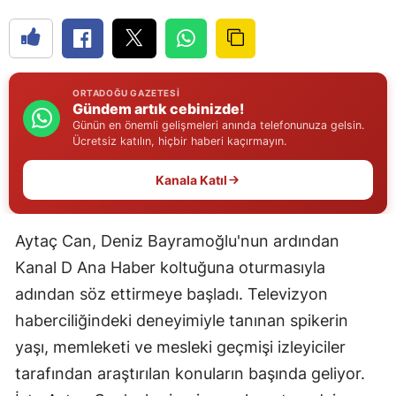
Edirne
Elazığ
Erzincan
ORTADOĞU GAZETESI
Gündem artık cebinizde!
Günün en önemli gelişmeleri anında telefonunuza gelsin.
Erzurum
Ücretsiz katılın, hiçbir haberi kaçırmayın.
Eskişehir
Kanala Katıl
Gaziantep
Giresun
Aytaç Can, Deniz Bayramoğlu'nun ardından
Kanal D Ana Haber koltuğuna oturmasıyla
Gümüşhane
adından söz ettirmeye başladı. Televizyon
Hakkari
haberciliğindeki deneyimiyle tanınan spikerin
yaşı, memleketi ve mesleki geçmişi izleyiciler
Hatay
tarafından araştırılan konuların başında geliyor.
Isparta