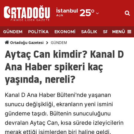
İstanbul
25
°
Açık
Adana
Adıyaman
MENÜ
GÜNDEM
POLİTİKA
EKONOMİ
SAĞLIK
SPOR
BİLİM
Afyonkarahisar
GÜNDEM
Ortadoğu Gazetesi
Aytaç Can kimdir? Kanal D
Ağrı
Ana Haber spikeri kaç
Amasya
yaşında, nereli?
Ankara
Antalya
Kanal D Ana Haber Bülteni'nde yaşanan
Artvin
sunucu değişikliği, ekranların yeni ismini
gündeme taşıdı. Bültenin sunuculuğunu
Aydın
devralan Aytaç Can, kısa sürede izleyicilerin
Balıkesir
merak ettiği isimlerden biri haline geldi.